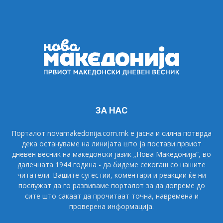
ЗА НАС
Порталот novamakedonija.com.mk е јасна и силна потврда
дека остануваме на линијата што ја постави првиот
дневен весник на македонски јазик „Нова Македонија“, во
далечната 1944 година - да бидеме секогаш со нашите
читатели. Вашите сугестии, коментари и реакции ќе ни
послужат да го развиваме порталот за да допреме до
сите што сакаат да прочитаат точна, навремена и
проверена информација.