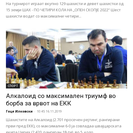
На турнирот играат вкупно 129 шахисти и девет шахистки од
15 земји ШАХ - ПО ЧЕТИРИ КОЛА НА „ОПЕН СКОПЈЕ 2022“ Шест
шахисти водат со максимални четири...
СПОРТ
Алкалоид со максимален триумф во
борба за врвот на ЕКК
Гоце Илковски
-
10:45 16.11.2019
Шахистите на Алкалоид (2.701 просечен рејтинг, рангирани
први пред ЕКК), со максимални 6-0 ја совладаа швајцарската
екипа Цирих (2.420, рангиран 18-ти), во 5. коло...