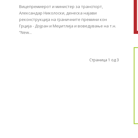
Вицепремиерот и министер за транспорт,
Александар Николоски, денеска најави
реконструкција на граничните премини кон
Грција - Дојран и Меџитлија и воведување на т.н.
“New...
Страница 1 од 3