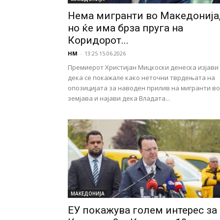
Нема мигранти во Македонија
но ќе има брза пруга на
Коридорот...
НМ
-
13:25 15.06.2026
Премиерот Христијан Мицкоски денеска изјави
дека се покажале како неточни тврдењата на
опозицијата за наводен прилив на мигранти во
земјава и најави дека Владата...
МАКЕДОНИЈА
ЕУ покажува голем интерес за