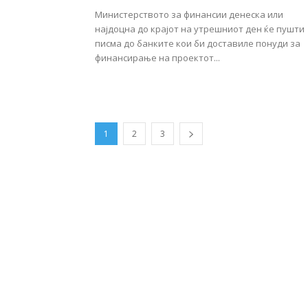
Министерството за финансии денеска или
најдоцна до крајот на утрешниот ден ќе пушти
писма до банките кои би доставиле понуди за
финансирање на проектот...
1
2
3