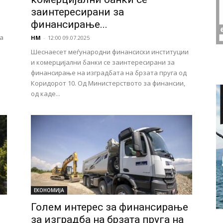
заинтересирани за
финансирање...
а
НМ
-
12:00 09.07.2025
Шеснаесет меѓународни финансиски институции
и комерцијални банки се заинтересирани за
финансирање на изградбата на брзата пруга од
Коридорот 10. Од Министерството за финансии,
од каде...
ЕКОНОМИЈА
Голем интерес за финансирање
за изградба на брзата пруга на