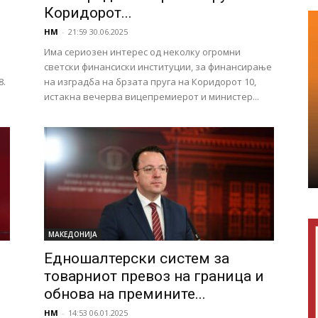
Коридорот...
НМ
-
21:59 30.06.2025
Има сериозен интерес од неколку огромни
светски финансиски институции, за финансирање
8.
на изградба на брзата пруга на Коридорот 10,
истакна вечерва вицепремиерот и министер...
МАКЕДОНИЈА
Едношалтерски систем за
товарниот превоз на граница и
обнова на премините...
НМ
-
14:53 06.01.2025