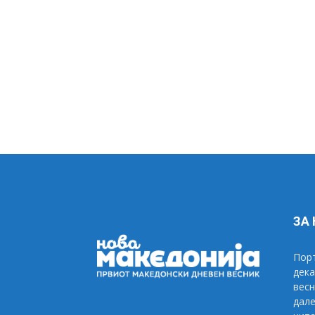
ЗА
Порт
дека
весн
дале