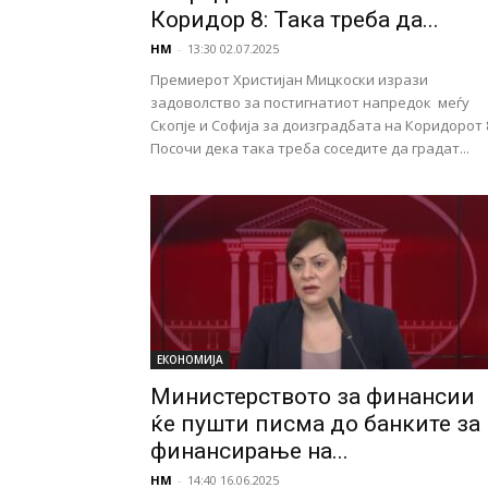
Коридор 8: Така треба да...
НМ
-
13:30 02.07.2025
Премиерот Христијан Мицкоски изрази
задоволство за постигнатиот напредок меѓу
Скопје и Софија за доизградбата на Коридорот 
Посочи дека така треба соседите да градат...
ЕКОНОМИЈА
Министерството за финансии
ќе пушти писма до банките за
финансирање на...
НМ
-
14:40 16.06.2025