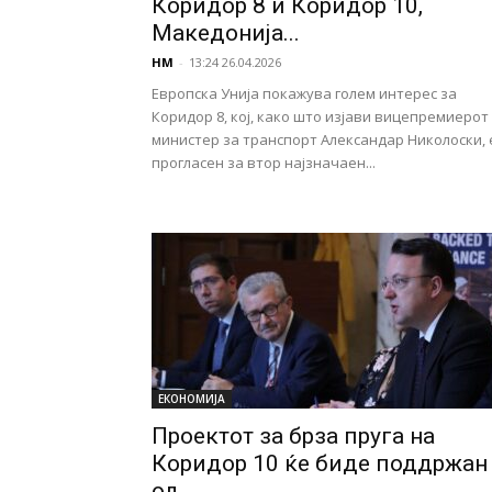
Коридор 8 и Коридор 10,
Македонија...
НМ
-
13:24 26.04.2026
Европска Унија покажува голем интерес за
Коридор 8, кој, како што изјави вицепремиерот
министер за транспорт Александар Николоски, 
прогласен за втор најзначаен...
ЕКОНОМИЈА
Проектот за брза пруга на
Коридор 10 ќе биде поддржан
од...