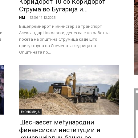
Коридорот 10 со Коридорот
Струма во Бугарија и...
НМ
-
12:36 11.12.2025
Вицепремиерот и министер за транспорт
 и
Александар Николоски, денеска е во работна
е
посета на општина Струмица каде што
присуствува на Свечената седница на
Општината по...
ЕКОНОМИЈА
Шеснаесет меѓународни
финансиски институции и
комерцијални банки се