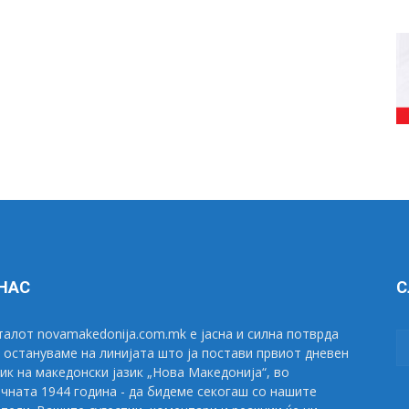
 НАС
С
алот novamakedonija.com.mk е јасна и силна потврда
 остануваме на линијата што ја постави првиот дневен
ик на македонски јазик „Нова Македонија“, во
чната 1944 година - да бидеме секогаш со нашите