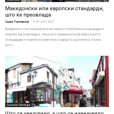
Македонски или европски стандарди,
што ќе преовлада
Сашо Таневски
-
11:00 16.01.2021
Влијанието на политиката во оваа статистичка операција е
повеќе од очигледно, така што примената на европските
стандарди е повеќе козметичка одошто суштинска. Колку
што...
Скопски Легенди
Што се увезувало, а што се извезувало