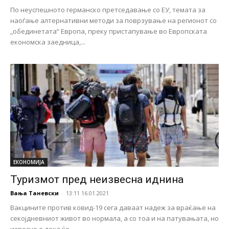
По неуспешното германско претседавање со ЕУ, темата за
наоѓање алтернативни методи за поврзување на регионот со
„обединетата“ Европа, преку пристапување во Европската
економска заедница,...
ЕКОНОМИЈА
Туризмот пред неизвесна иднина
Вања Таневски
-
13:11 16.01.2021
Вакцините против ковид-19 сега даваат надеж за враќање на
секојдневниот живот во нормала, а со тоа и на патувањата, но