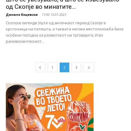
од Скопје во минатите...
Данило Коцевски
-
11:00 16.01.2021
Скопски легенди Уште од античкиот период Скопје е
крстосница на патишта, а таквата негова местоположба била
особено погоднa за развитокот на трговијата. И во
рановизантискиот...
1
2
3