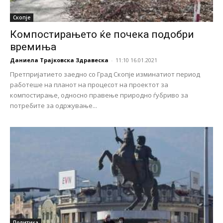
Скопје
Компостирањето ќе почека подобри
времиња
Даниела Трајковска Здравеска
-
11:10 16.01.2021
Претпријатието заедно со Град Скопје изминатиот период
работеше на планот на процесот на проектот за
компостирање, односно правење природно ѓубриво за
потребите за одржување...
Политика