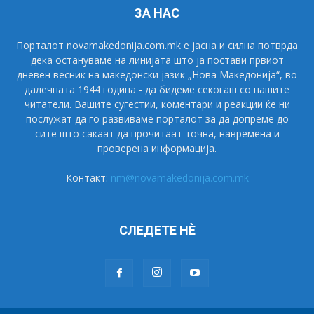
ЗА НАС
Порталот novamakedonija.com.mk е јасна и силна потврда
дека остануваме на линијата што ја постави првиот
дневен весник на македонски јазик „Нова Македонија“, во
далечната 1944 година - да бидеме секогаш со нашите
читатели. Вашите сугестии, коментари и реакции ќе ни
послужат да го развиваме порталот за да допреме до
сите што сакаат да прочитаат точна, навремена и
проверена информација.
Контакт:
nm@novamakedonija.com.mk
СЛЕДЕТЕ НÈ