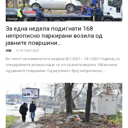
Скопје
За една недела подигнати 168
непрописно паркирани возила од
јавните површини...
НМ
-
11:16 16.01.2021
Во текот на изминатата недела (8.1.2021 – 14.1.2021 година), со
специјалните возила пајак се отстранети вкупно 168 возила
од јавните површини. Од вкупниот број непрописно...