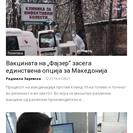
Политика
Вакцината на „Фајзер“ засега
единствена опција за Македонија
Радмила Заревска
-
12:21 16.01.2021
Процесот на вакцинација против ковид-19 на големо е почнат
во регионот и во светот. Во игра се мноштво различни
вакцини од различни производители и...