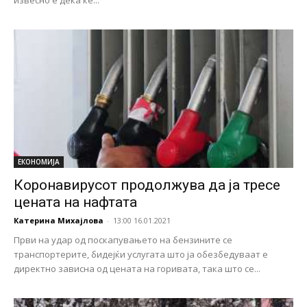
извесно е дека ќе...
ЕКОНОМИЈА
Коронавирусот продолжува да ја тресе
цената на нафтата
Катерина Михајлова
-
13:00 16.01.2021
Први на удар од поскапувањето на бензините се
транспортерите, бидејќи услугата што ја обезбедуваат е
директно зависна од цената на горивата, така што се...