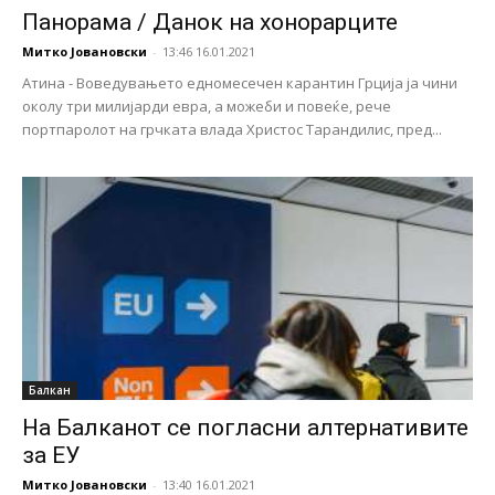
Панорама / Данок на хонорарците
Митко Јовановски
-
13:46 16.01.2021
Атина - Воведувањето едномесечен карантин Грција ја чини
околу три милијарди евра, а можеби и повеќе, рече
портпаролот на грчката влада Христос Тарандилис, пред...
Балкан
На Балканот се погласни алтернативите
за ЕУ
Митко Јовановски
-
13:40 16.01.2021