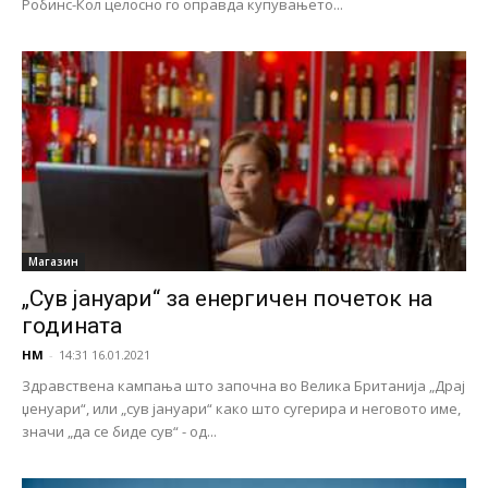
Робинс-Кол целосно го оправда купувањето...
Магазин
„Сув јануари“ за енергичен почеток на
годината
НМ
-
14:31 16.01.2021
Здравствена кампања што започна во Велика Британија „Драј
џенуари“, или „сув јануари“ како што сугерира и неговото име,
значи „да се биде сув“ - од...