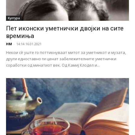
Култура
Пет иконски уметнички двојки на сите
времиња
НМ
-
14:14 16.01.2021
Некои сè уште го поттикнуваат митот за уметникот и музата,
други едноставно ги ценат забележителните уметнички
соработки од минатиот век. Од Камиј Клодел и...