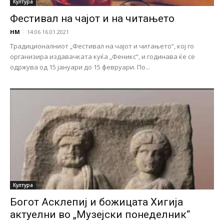
Култура
Фестивал на чајот и на читањето
НМ
-
14:06 16.01.2021
Традиционалниот „Фестивал на чајот и читањето“, кој го
организира издавачката куќа „Феникс“, и годинава ќе се
одржува од 15 јануари до 15 февруари. По...
Култура
Богот Асклепиј и божицата Хигија
актуелни во „Музејски понеделник“