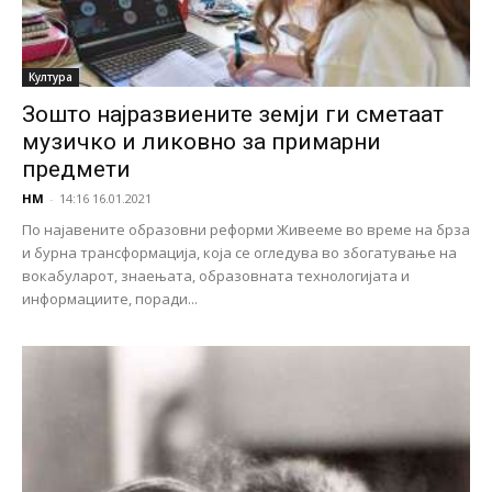
Култура
Зoшто најразвиените земји ги сметаат
музичко и ликовно за примарни
предмети
НМ
-
14:16 16.01.2021
По најавените образовни реформи Живееме во време на брза
и бурна трансформација, која се огледува во збогатување на
вокабуларот, знаењата, образовната технологијата и
информациите, поради...