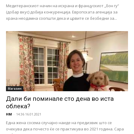
Медитеранскиот начин на исхрана и францускиот „бон гу“
(добар вкус) добија конкуренција. Европската агенција за
храна неодамна соопшти дека и црвите се безбедни за...
Магазин
Дали би поминале сто дена во иста
облека?
НМ
-
14:36 16.01.2021
Една жена сосема случајно наиде на предизвик што се
очекува дека почесто ќе се практикува во 2021 година. Сара