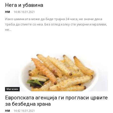
Нега и убавина
НМ
-
14:46 16.01.2021
Иако шминката може да биде трајна 24 часа, не значи дека
треба да спиете со неа. Без оглед колку сте уморни и мрзливи,
не...
Магазин
Европската агенција ги прогласи црвите
за безбедна храна
НМ
-
14:42 16.01.2021