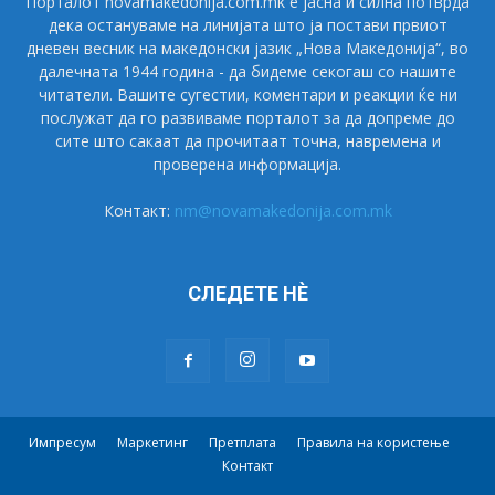
Порталот novamakedonija.com.mk е јасна и силна потврда
дека остануваме на линијата што ја постави првиот
дневен весник на македонски јазик „Нова Македонија“, во
далечната 1944 година - да бидеме секогаш со нашите
читатели. Вашите сугестии, коментари и реакции ќе ни
послужат да го развиваме порталот за да допреме до
сите што сакаат да прочитаат точна, навремена и
проверена информација.
Контакт:
nm@novamakedonija.com.mk
СЛЕДЕТЕ НÈ
Импресум
Маркетинг
Претплата
Правила на користење
Контакт