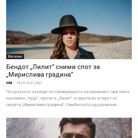
Магазин
Бендот „Лилит“ сними спот за
„Мирислива градина“
НМ
-
14:26 16.01.2021
По краткото затишје по објавувањето на нејзиниот прв сингл
насловен „Чудо“, групата „Лилит“ се врати во етерот со
својата „Мирислива градина“. Симбиозата од различни...