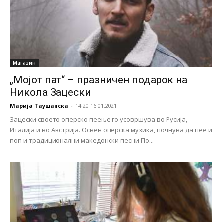
Магазин
„Мојот пат“ – празничен подарок на
Никола Зацески
Марија Таушанска
-
14:20 16.01.2021
Зацески своето оперско пеење го усовршува во Русија,
Италија и во Австрија. Освен оперска музика, почнува да пее и
поп и традиционални македонски песни По...