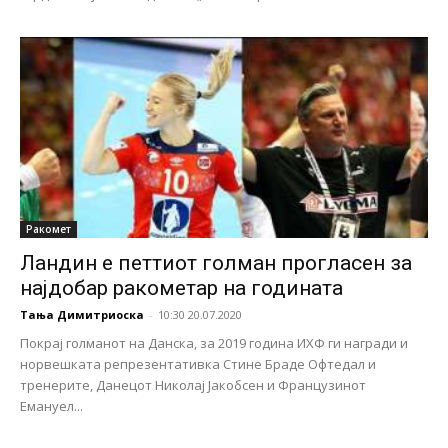
Ракомет
Ландин е петтиот голман прогласен за
најдобар ракометар на годината
Тања Димитриоска
-
10:30 20.07.2020
Покрај голманот на Данска, за 2019 година ИХФ ги награди и
норвешката репрезентативка Стине Браде Офтедал и
тренерите, Данецот Николај Јакобсен и Французинот
Емануел...