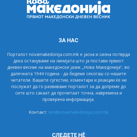
ЗА НАС
Порталот novamakedonija.com.mk е јасна и силна потврда
дека остануваме на линијата што ја постави првиот
дневен весник на македонски јазик „Нова Македонија“, во
далечната 1944 година - да бидеме секогаш со нашите
читатели. Вашите сугестии, коментари и реакции ќе ни
послужат да го развиваме порталот за да допреме до
сите што сакаат да прочитаат точна, навремена и
проверена информација.
Контакт:
nm@novamakedonija.com.mk
СЛЕДЕТЕ НÈ