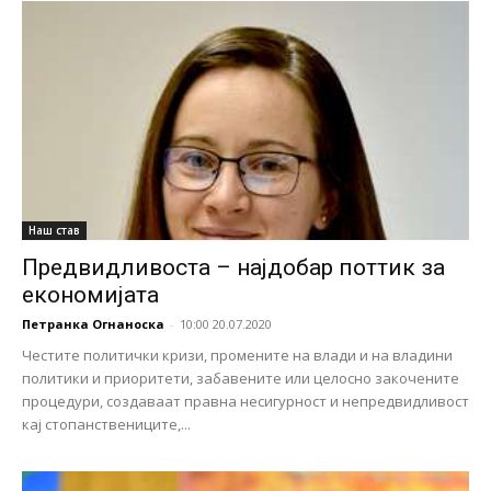
Наш став
Предвидливоста – најдобар поттик за
економијата
Петранка Огнаноска
-
10:00 20.07.2020
Честите политички кризи, промените на влади и на владини
политики и приоритети, забавените или целосно закочените
процедури, создаваат правна несигурност и непредвидливост
кај стопанствениците,...