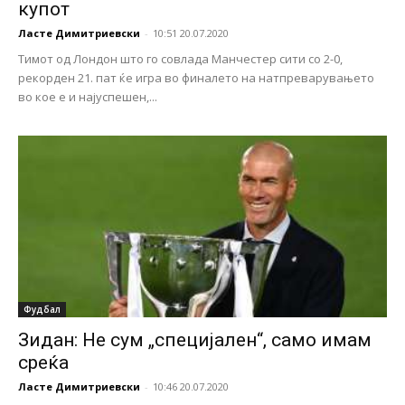
купот
Ласте Димитриевски
-
10:51 20.07.2020
Тимот од Лондон што го совлада Манчестер сити со 2-0,
рекорден 21. пат ќе игра во финалето на натпреварувањето
во кое е и најуспешен,...
Фудбал
Зидан: Не сум „специјален“, само имам
среќа
Ласте Димитриевски
-
10:46 20.07.2020