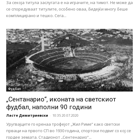
За секоја титула заслугата е на играчите, на тимот. Не може да
се споредуваат титулите, особено оваа, бидејќи многу беше
комплицирано и тешко. Сега...
Фудбал
„Сентанарио“, иконата на светскиот
фудбал, наполни 90 години
Ласте Димитриевски
-
10:35 20.07.2020
Уругвајците го кренаа трофејот „Жил Риме“ како светски
прваци на првото СП во 1930 година, спортски подвиг со кој се
гордее земјата. Стадионот „Сентенарио“...