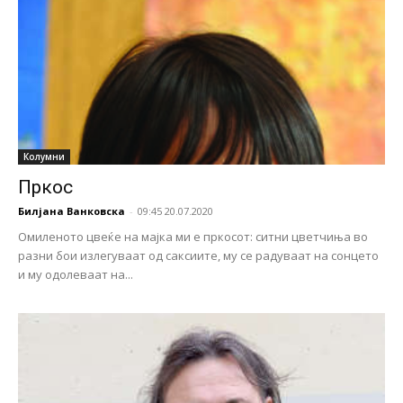
Колумни
Пркос
Билјана Ванковска
-
09:45 20.07.2020
Омиленото цвеќе на мајка ми е пркосот: ситни цветчиња во
разни бои излегуваат од саксиите, му се радуваат на сонцето
и му одолеваат на...