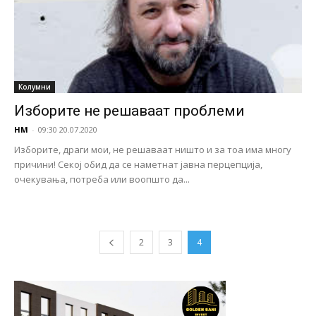
Колумни
Изборите не решаваат проблеми
НМ
-
09:30 20.07.2020
Изборите, драги мои, не решаваат ништо и за тоа има многу
причини! Секој обид да се наметнат јавна перцепција,
очекувања, потреба или воопшто да...
2
3
4