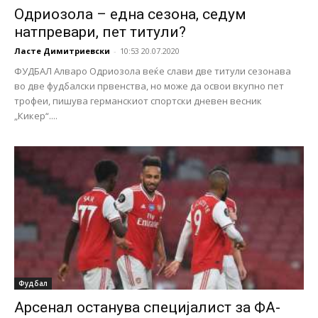
Одриозола – една сезона, седум
натпревари, пет титули?
Ласте Димитриевски
-
10:53 20.07.2020
ФУДБАЛ Алваро Одриозола веќе слави две титули сезонава
во две фудбалски првенства, но може да освои вкупно пет
трофеи, пишува германскиот спортски дневен весник
„Кикер“....
Фудбал
Арсенал останува специјалист за ФА-