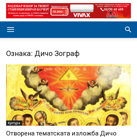
Ознака: Дичо Зограф
Култура
Отворена тематската изложба Дичо