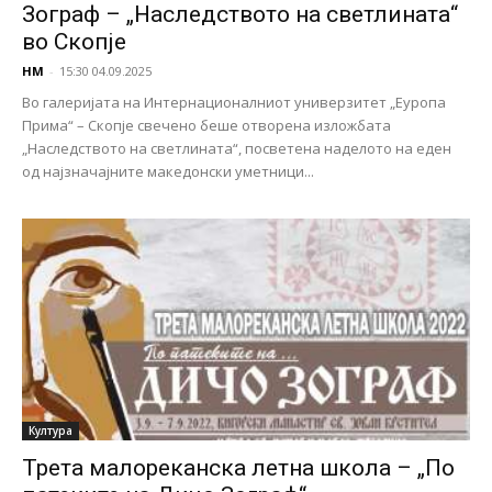
Зограф – „Наследството на светлината“
во Скопје
НМ
-
15:30 04.09.2025
Во галеријата на Интернационалниот универзитет „Еуропа
Прима“ – Скопје свечено беше отворена изложбата
„Наследството на светлината“, посветена наделото на еден
од најзначајните македонски уметници...
Култура
Трета малореканска летна школа – „По