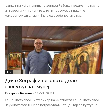
Јазикот на кој е напишана допрва ќе биде предмет на научен
интерес на лингвистите што ги проучуваат нашите
македонски дијалекти. Една од особеностите на...
Лик
Дичо Зограф и неговото дело
заслужуваат музеј
Катерина Богоева
-
10:25 30.10.2019
Сашо Цветковски, историчар на уметноста Сашо Цветковски,
научниот советник во истражувачкиот центар за културно