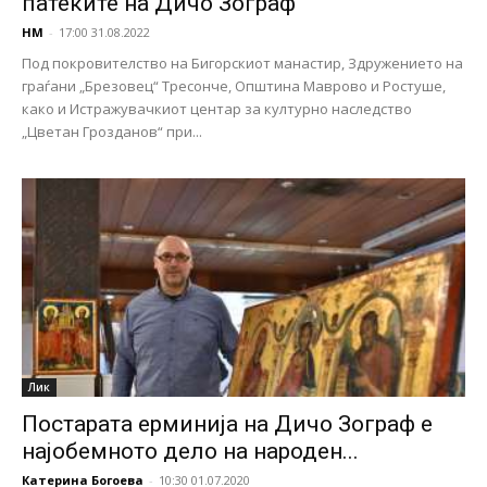
патеките на Дичо Зограф“
НМ
-
17:00 31.08.2022
Под покровителство на Бигорскиот манастир, Здружението на
граѓани „Брезовец“ Тресонче, Општина Маврово и Ростуше,
како и Истражувачкиот центар за културно наследство
„Цветан Грозданов“ при...
Лик
Постарата ерминија на Дичо Зограф е
најобемното дело на народен...
Катерина Богоева
-
10:30 01.07.2020