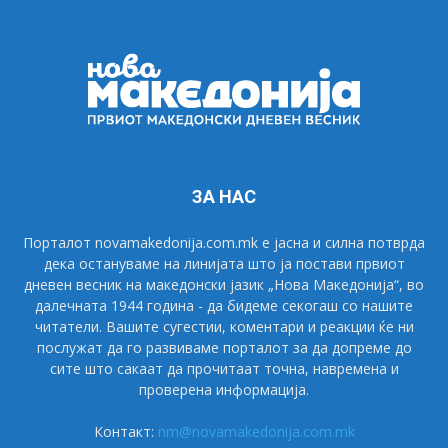
ЗА НАС
Порталот novamakedonija.com.mk е јасна и силна потврда
дека остануваме на линијата што ја постави првиот
дневен весник на македонски јазик „Нова Македонија“, во
далечната 1944 година - да бидеме секогаш со нашите
читатели. Вашите сугестии, коментари и реакции ќе ни
послужат да го развиваме порталот за да допреме до
сите што сакаат да прочитаат точна, навремена и
проверена информација.
Контакт:
nm@novamakedonija.com.mk