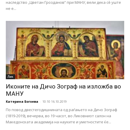
наследство „Цветан Грозданов“ при МАНУ, вели дека сѐ уште
не е...
Лик
Иконите на Дичо Зограф на изложба во
МАНУ
Катерина Богоева
-
10:10 16.10.2019
По повод двестегодишнината од раѓањето на Дичо Зограф
(1819-2019), вечерва, во 19 часот, во Ликовниот салон на
Македонската академија на науките и уметностите ќе...