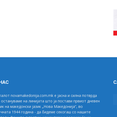
 НАС
С
алот novamakedonija.com.mk е јасна и силна потврда
 остануваме на линијата што ја постави првиот дневен
ик на македонски јазик „Нова Македонија“, во
чната 1944 година - да бидеме секогаш со нашите