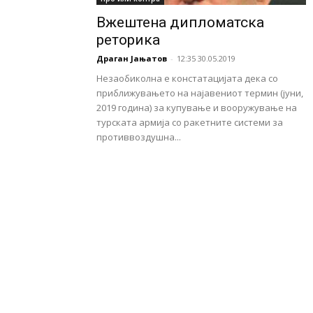
Вжештена дипломатска
реторика
Драган Јањатов
-
12:35 30.05.2019
Незаобиколна е констатацијата дека со
приближувањето на најавениот термин (јуни,
2019 година) за купување и вооружување на
турската армија со ракетните системи за
противвоздушна...