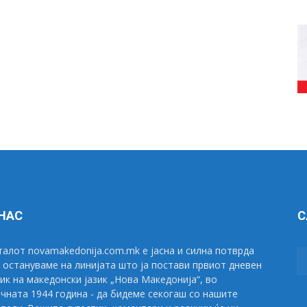
 НАС
С
алот novamakedonija.com.mk е јасна и силна потврда
 остануваме на линијата што ја постави првиот дневен
ик на македонски јазик „Нова Македонија“, во
чната 1944 година - да бидеме секогаш со нашите