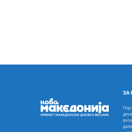
ЗА
Порт
дека
весн
дале