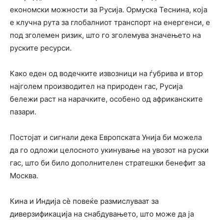
економски можности за Русија.
Ормуска Теснина
, која
е клучна рута за глобалниот транспорт на енергенси, е
под зголемен ризик, што го зголемува значењето на
руските ресурси.
Како еден од водечките извозници на ѓубрива и втор
најголем производител на природен гас, Русија
бележи раст на нарачките, особено од африканските
пазари.
Постојат и сигнали дека
Европската Унија
би можела
да го одложи целосното укинување на увозот на руски
гас, што би било дополнителен стратешки бенефит за
Москва.
Кина
и Индија сѐ повеќе размислуваат за
диверзификација на снабдувањето, што може да ја