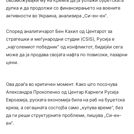
овозможувајќи му на Кремљ да ја ублажи буџетската
дупка и да продолжи со финансирањето на воените
активности во
Украина, анализира „Си-ен-ен“.
Според аналитичарот
Бен Кахил
од Центарот за
стратешки и меѓународни студии (
CSIS)
, Русија е
„најголемиот победник“ од конфликтот, бидејќи сега
може да ја продава својата нафта по повисоки, пазарни
цени.
Ова доаѓа во критичен момент. Како што посочува
Александра Прокопенко
од
Центар Карнеги Русија
Евроазија
, руската економија била на раб на буџетска
криза, а сегашната состојба само „купува време“, без
да ги реши структурните проблеми, пишува
„Си-ен-
ен“.