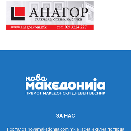
ЗА НАС
Порталот novamakedonija.com.mk е јасна и силна потврда