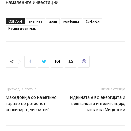
намалените инвестиции.
ОЗНАКИ
анализа
иран
конфликт
Си-Ен-Ен
Русија добитник
Претходна статија
Следна статија
Македонија со најевтино
Иднината е во енергијата и
гориво во регионот,
вештачката интелигенција,
анализира „Би-би-си“
истакна Мицкоски