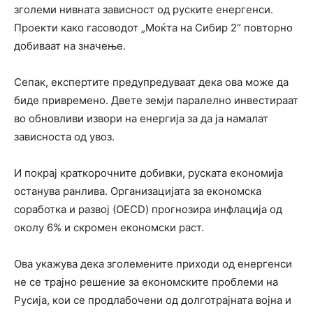
зголеми нивната зависност од руските енергенси.
Проекти како гасоводот „Моќта на Сибир 2“ повторно
добиваат на значење.
Сепак, експертите предупредуваат дека ова може да
биде привремено. Двете земји паралелно инвестираат
во обновливи извори на енергија за да ја намалат
зависноста од увоз.
И покрај краткорочните добивки, руската економија
останува ранлива. Организацијата за економска
соработка и развој (ОЕCD) прогнозира инфлација од
околу 6% и скромен економски раст.
Ова укажува дека зголемените приходи од енергенси
не се трајно решение за економските проблеми на
Русија, кои се продлабочени од долготрајната војна и