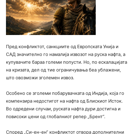
Пред конфликтот, санкциите од
Европската Унија
и
САД значително го намалија извозот на руска нафта, а
купувачите бараа големи попусти. Но, по ескалацијата
на кризата, дел од тие ограничувања беа ублажени,
што овозможи зголемен извоз.
Особено се зголеми побарувачката од
Индија
, која го
компензира недостигот на нафта од Блискиот Исток.
Во одредени случаи, руската нафта дури достигна и
повисоки цени од глобалниот репер „Брент“.
Според
„Си-ен-ен“
конфликтот отвора дополнителни