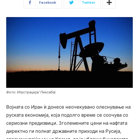
Facebook
Twitter
Фото: Илустрација/ Пиксабеј
Војната со
Иран
ѝ донесе неочекувано олеснување на
руската економија, која подолго време се соочува со
сериозни предизвици. Зголемените цени на нафтата
директно ги полнат државните приходи на
Русија
,