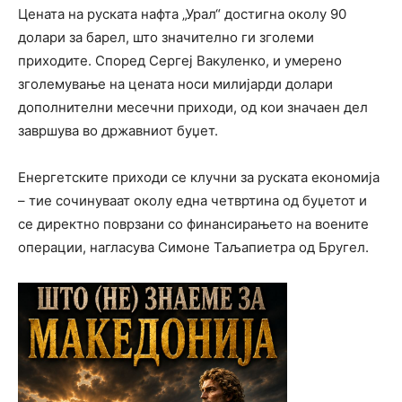
Цената на руската нафта „Урал“ достигна околу 90
долари за барел, што значително ги зголеми
приходите. Според
Сергеј Вакуленко
, и умерено
зголемување на цената носи милијарди долари
дополнителни месечни приходи, од кои значаен дел
завршува во државниот буџет.
Енергетските приходи се клучни за руската економија
– тие сочинуваат околу една четвртина од буџетот и
се директно поврзани со финансирањето на воените
операции, нагласува
Симоне Таљапиетра
од
Бругел
.