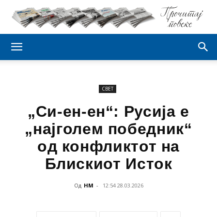
СВЕТ
„Си-ен-ен“: Русија е
„најголем победник“
од конфликтот на
Блискиот Исток
Од
НМ
-
12:54 28.03.2026