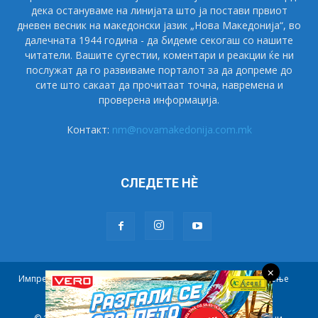
дека остануваме на линијата што ја постави првиот
дневен весник на македонски јазик „Нова Македонија“, во
далечната 1944 година - да бидеме секогаш со нашите
читатели. Вашите сугестии, коментари и реакции ќе ни
послужат да го развиваме порталот за да допреме до
сите што сакаат да прочитаат точна, навремена и
проверена информација.
Контакт:
nm@novamakedonija.com.mk
СЛЕДЕТЕ НÈ
×
Импресум
Маркетинг
Претплата
Правила на користење
Контакт