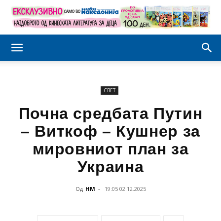
СВЕТ
Почна средбата Путин
– Виткоф – Кушнер за
мировниот план за
Украина
Од
НМ
-
19:05 02.12.2025