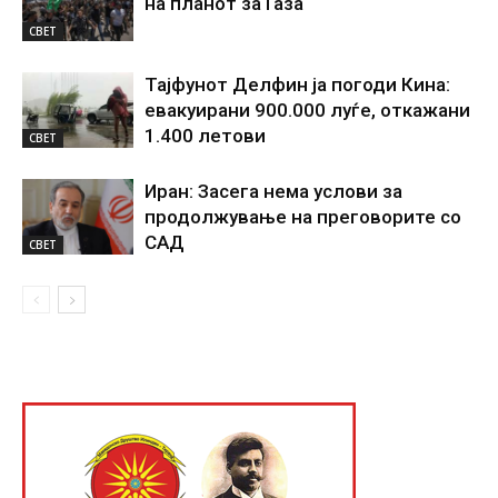
на планот за Газа
СВЕТ
Тајфунот Делфин ја погоди Кина:
евакуирани 900.000 луѓе, откажани
1.400 летови
СВЕТ
Иран: Засега нема услови за
продолжување на преговорите со
САД
СВЕТ