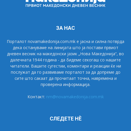
ЗА НАС
Порталот novamakedonija.com.mk е јасна и силна потврда
дека остануваме на линијата што ја постави првиот
дневен весник на македонски јазик „Нова Македонија“, во
далечната 1944 година - да бидеме секогаш со нашите
читатели. Вашите сугестии, коментари и реакции ќе ни
послужат да го развиваме порталот за да допреме до
сите што сакаат да прочитаат точна, навремена и
проверена информација.
Контакт:
nm@novamakedonija.com.mk
СЛЕДЕТЕ НÈ