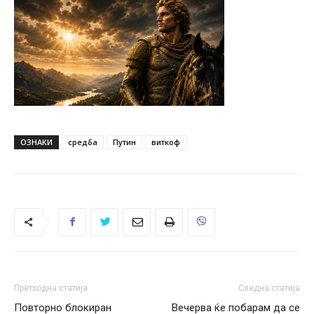
ОЗНАКИ
средба
Путин
виткоф
Претходна статија
Следна статија
Повторно блокиран
Вечерва ќе побарам да се