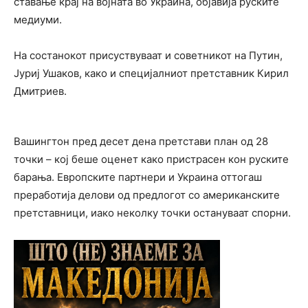
ставање крај на војната во Украина, објавија руските
медиуми.
На состанокот присуствуваат и советникот на Путин,
Јуриј Ушаков, како и специјалниот претставник Кирил
Дмитриев.
Вашингтон пред десет дена претстави план од 28
точки – кој беше оценет како пристрасен кон руските
барања. Европските партнери и Украина оттогаш
преработија делови од предлогот со американските
претставници, иако неколку точки остануваат спорни.