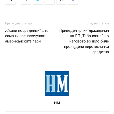
Претходна статија
Следна статија
„Скапи посредници“ што
Приведен грчки државјанин
само ги пренасочуваат
на ГП „Табановце“, во
американските пари
неговото возило биле
пронајдени пиротехнички
средства
НМ