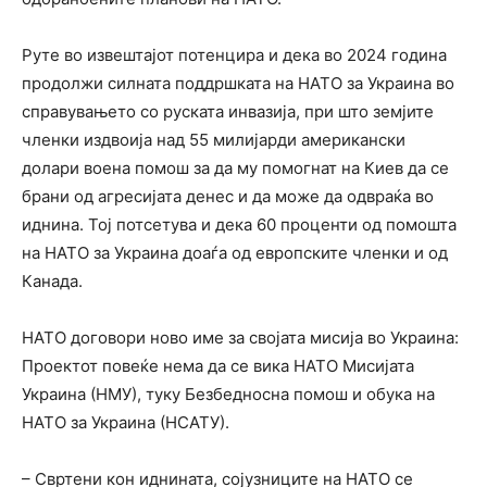
Руте во извештајот потенцира и дека во 2024 година
продолжи силната поддршката на НАТО за Украина во
справувањето со руската инвазија, при што земјите
членки издвоија над 55 милијарди американски
долари воена помош за да му помогнат на Киев да се
брани од агресијата денес и да може да одвраќа во
иднина. Тој потсетува и дека 60 проценти од помошта
на НАТО за Украина доаѓа од европските членки и од
Канада.
НАТО договори ново име за својата мисија во Украина:
Проектот повеќе нема да се вика НАТО Мисијата
Украина (НМУ), туку Безбедносна помош и обука на
НАТО за Украина (НСАТУ).
– Свртени кон иднината, сојузниците на НАТО се