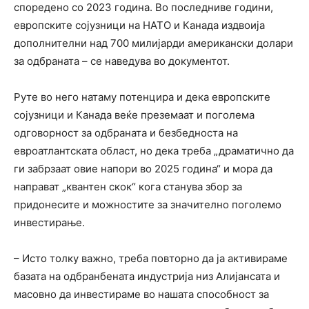
споредено со 2023 година. Во последниве години,
европските сојузници на НАТО и Канада издвоија
дополнителни над 700 милијарди американски долари
за одбраната – се наведува во документот.
Руте во него натаму потенцира и дека европските
сојузници и Канада веќе преземаат и поголема
одговорност за одбраната и безбедноста на
евроатлантската област, но дека треба „драматично да
ги забрзаат овие напори во 2025 година“ и мора да
направат „квантен скок“ кога станува збор за
придонесите и можностите за значително поголемо
инвестирање.
– Исто толку важно, треба повторно да ја активираме
базата на одбранбената индустрија низ Алијансата и
масовно да инвестираме во нашата способност за