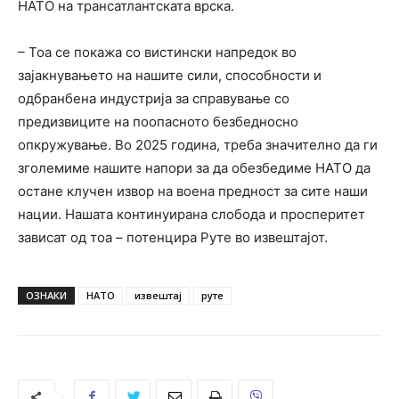
НАТО на трансатлантската врска.
– Тоа се покажа со вистински напредок во
зајакнувањето на нашите сили, способности и
одбранбена индустрија за справување со
предизвиците на поопасното безбедносно
опкружување. Во 2025 година, треба значително да ги
зголемиме нашите напори за да обезбедиме НАТО да
остане клучен извор на воена предност за сите наши
нации. Нашата континуирана слобода и просперитет
зависат од тоа – потенцира Руте во извештајот.
ОЗНАКИ
НАТО
извештај
руте