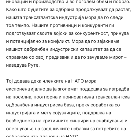
иновации и производство и во поголем обем и побрзо.
Како што буџетите за одбрана продолжуваат да растат,
нашата трансатлантска индустрија мора да го следи
тоа темпо. Нашите противници и конкуренти ги
подготвуваат своите војски за конкурентност, принуда
и потенцијално за конфликт. Мора да го зајакнеме
нашиот одбранбен индустриски капацитет за да се
справиме со овој предизвик и да го зачуваме мирот –
наведува Руте.
Тој додава дека членките на НАТО мора
експоненцијално да ја зголемат поддршка за изградба
на посилна, поотпорна и поиновативна трансатлантска
одбранбена индустриска база, преку соработка со
индустријата и меѓу сојузниците, поддршка на
безбедноста на критичните синџири на снабдување и
олеснување на заедничките набавки за потребите на
одбранбените планови на НАТО.