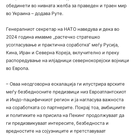
обединети во нивната желба за праведен и траен мир
во Украина – додава Руте.
Генералниот секретар на НАТО наведува и дека во
2024 година имавме „растечко стратешко
усогласување и практична соработка“ меѓу Русија,
Кина, Иран и Северна Кореја, вклучително и преку
распоредување на илјадници севернокорејски војници
во Европа.
– Оваа неодговорна ескалација ги илустрира врските
меѓу безбедносните предизвици низ Евроатлантскиот
и Индо-пацифичкиот регион и ја нагласува важноста
на соработката со партнерите. Покрај тоа, амбициите
и политиките на присила на Пекинг продолжуваат да
ги предизвикуваат интересите, безбедноста и
вредностите на сојузниците и претставуваат