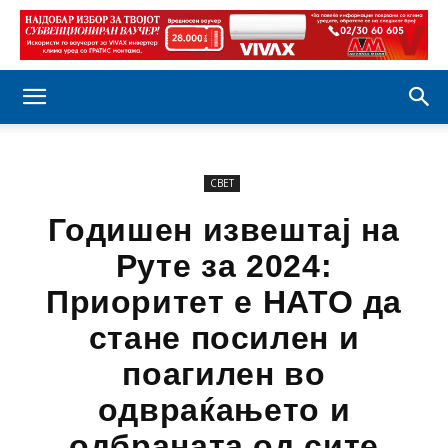
СВЕТ
Годишен извештај на
Руте за 2024:
Приоритет е НАТО да
стане посилен и
поагилен во
одвраќањето и
одбраната од сите