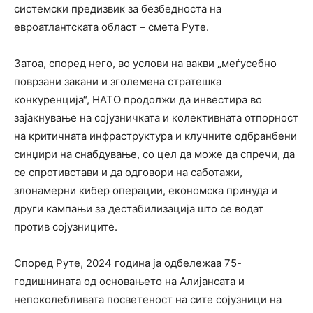
системски предизвик за безбедноста на
евроатлантската област – смета Руте.
Затоа, според него, во услови на вакви „меѓусебно
поврзани закани и зголемена стратешка
конкуренција“, НАТО продолжи да инвестира во
зајакнување на сојузничката и колективната отпорност
на критичната инфраструктура и клучните одбранбени
синџири на снабдување, со цел да може да спречи, да
се спротивстави и да одговори на саботажи,
злонамерни кибер операции, економска принуда и
други кампањи за дестабилизација што се водат
против сојузниците.
Според Руте, 2024 година ја одбележаа 75-
годишнината од основањето на Алијансата и
непоколебливата посветеност на сите сојузници на