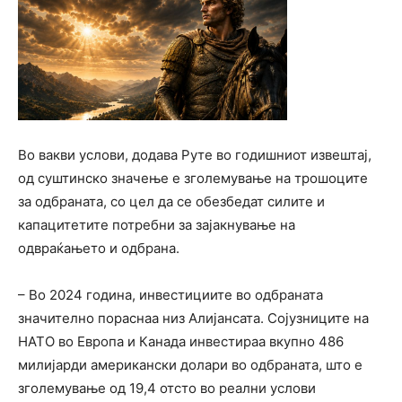
Во вакви услови, додава Руте во годишниот извештај,
од суштинско значење е зголемување на трошоците
за одбраната, со цел да се обезбедат силите и
капацитетите потребни за зајакнување на
одвраќањето и одбрана.
– Во 2024 година, инвестициите во одбраната
значително пораснаа низ Алијансата. Сојузниците на
НАТО во Европа и Канада инвестираа вкупно 486
милијарди американски долари во одбраната, што е
зголемување од 19,4 отсто во реални услови