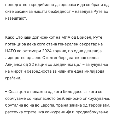
поподготвен кредибилно да одвраќа и да се брани од
сите закани за нашата безбедност – наведува Руте во
извештајот.
Како што јави дописникот на МИА од Брисел, Руте
потенцира дека кога стана генерален секретар на
НАТО во октомври 2024 година, по една деценија
лидерство од Јенс Столтенберг, затекнал силна
Алијанса од 32 нации со заедничка цел – зачувување
на мирот и безбедноста за нивните една милијарда
граѓани.
– Оваа цел е поважна од кога било досега, кога се
соочуваме со најопасното безбедносно опкружување:
брутална војна во Европа, трајна закана од тероризам,
растечка стратешка конкуренција и продлабочување