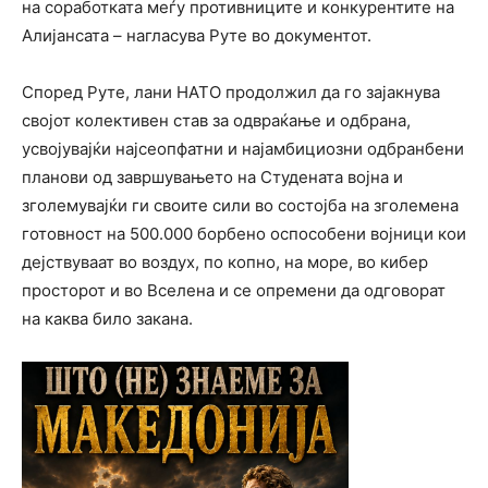
на соработката меѓу противниците и конкурентите на
Алијансата – нагласува Руте во документот.
Според Руте, лани НАТО продолжил да го зајакнува
својот колективен став за одвраќање и одбрана,
усвојувајќи најсеопфатни и најамбициозни одбранбени
планови од завршувањето на Студената војна и
зголемувајќи ги своите сили во состојба на зголемена
готовност на 500.000 борбено оспособени војници кои
дејствуваат во воздух, по копно, на море, во кибер
просторот и во Вселена и се опремени да одговорат
на каква било закана.