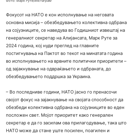
Фото: Марк Руте/инстаграм
Фокусот на НАТО е кон исполнување на неговата
основна мисија – обезбедувањето колективна одбрана
на сојузниците, се наведува во Годишниот извештај на
генералниот секретар на Алијансата, Марк Руте за
2024 година, кој нуди преглед на главните
постигнувања на Пактот во текот на минатата година
во исполнувањето на врвните политички приоритети –
од зајакнување на одвраќањето и одбраната, до
обезбедувањето поддршка за Украина.
– Во последниве години, НАТО јасно го пренасочи
својот фокус на зајакнување на својата способност да
обезбеди колективна одбрана на сојузниците во еден
посложен свет. Мојот приоритет како генерален
секретар е да го засилам ова прилагодување, така што
НАТО може да стане уште посилен, поагилен и