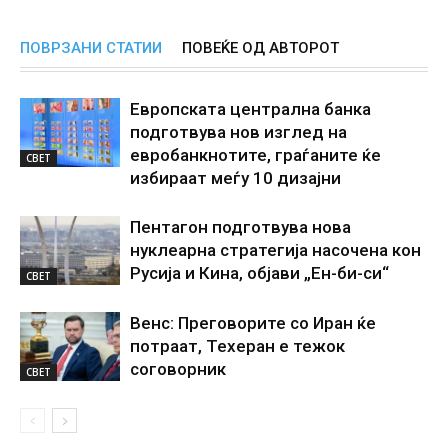
ПОВРЗАНИ СТАТИИ
ПОВЕЌЕ ОД АВТОРОТ
Европската централна банка
подготвува нов изглед на
евробанкнотите, граѓаните ќе
СВЕТ
избираат меѓу 10 дизајни
Пентагон подготвува нова
нуклеарна стратегија насочена кон
Русија и Кина, објави „Ен-би-си“
СВЕТ
Венс: Преговорите со Иран ќе
потраат, Техеран е тежок
соговорник
СВЕТ