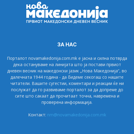
ЗА НАС
Порталот novamakedonija.com.mk е јасна и силна потврда
дека остануваме на линијата што ја постави првиот
дневен весник на македонски јазик „Нова Македонија“, во
далечната 1944 година - да бидеме секогаш со нашите
читатели. Вашите сугестии, коментари и реакции ќе ни
послужат да го развиваме порталот за да допреме до
сите што сакаат да прочитаат точна, навремена и
проверена информација.
Контакт:
nm@novamakedonija.com.mk