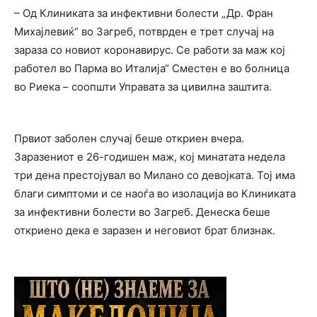
– Од Клиниката за инфективни болести „Др. Фран
Михајлевиќ“ во Загреб, потврден е трет случај на
зараза со новиот коронавирус. Се работи за маж кој
работел во Парма во Италија“ Сместен е во болница
во Риека – соопшти Управата за цивилна заштита.
Првиот заболен случај беше откриен вчера.
Заразениот е 26-годишен маж, кој минатата недела
три дена престојувал во Милано со девојката. Тој има
благи симптоми и се наоѓа во изолација во Клиниката
за инфективни болести во Загреб. Денеска беше
откриено дека е заразен и неговиот брат близнак.