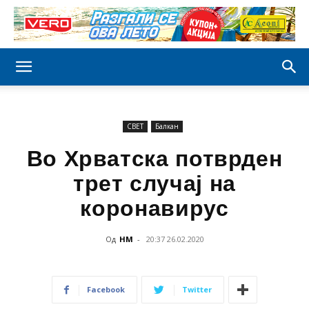
СВЕТ
Балкан
Во Хрватска потврден
трет случај на
коронавирус
Од
НМ
-
20:37 26.02.2020
Facebook
Twitter