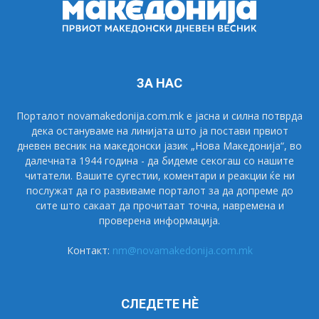
ЗА НАС
Порталот novamakedonija.com.mk е јасна и силна потврда
дека остануваме на линијата што ја постави првиот
дневен весник на македонски јазик „Нова Македонија“, во
далечната 1944 година - да бидеме секогаш со нашите
читатели. Вашите сугестии, коментари и реакции ќе ни
послужат да го развиваме порталот за да допреме до
сите што сакаат да прочитаат точна, навремена и
проверена информација.
Контакт:
nm@novamakedonija.com.mk
СЛЕДЕТЕ НÈ