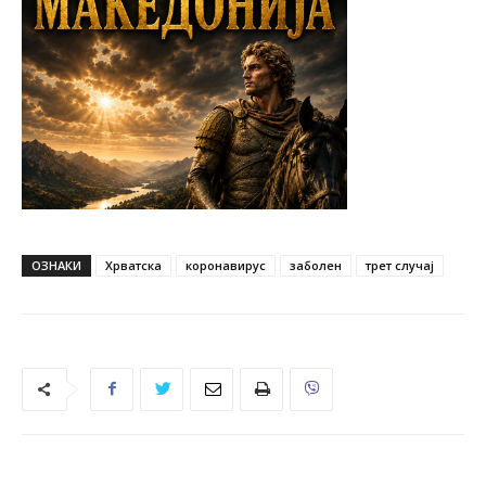
ОЗНАКИ
Хрватска
коронавирус
заболен
трет случај