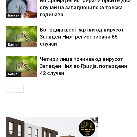
Во Србија регистрирани првите два
случаи на западнонилска треска
годинава
Балкан
Во Грција шест жртви од вирусот
Западен Нил, регистрирани 65
случаи
Балкан
Четири лица починаа од вирусот
Западен Нил во Грција, потврдени
42 случаи
Балкан