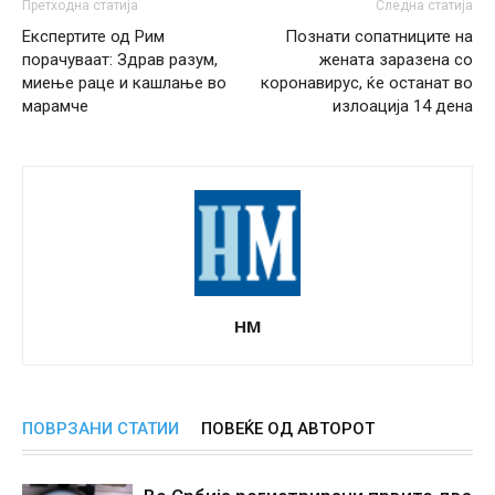
Претходна статија
Следна статија
Експертите од Рим
Познати сопатниците на
порачуваат: Здрав разум,
жената заразена со
миење раце и кашлање во
коронавирус, ќе останат во
марамче
излоација 14 дена
НМ
ПОВРЗАНИ СТАТИИ
ПОВЕЌЕ ОД АВТОРОТ