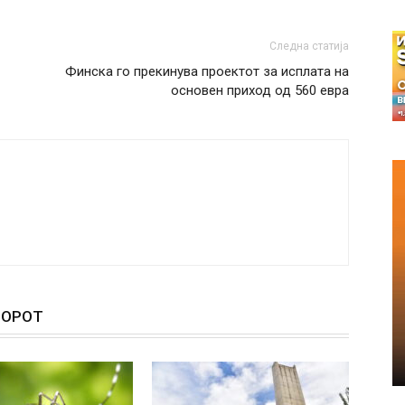
Следна статија
Финска го прекинува проектот за исплата на
основен приход од 560 евра
ТОРОТ