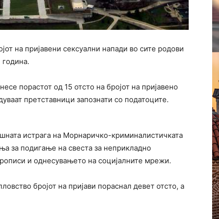
јот на пријавени сексуални напади во сите родови
7 година.
есе порастот од 15 отсто на бројот на пријавено
дуваат претставници запознати со податоците.
ишната истрага на Морнаричко-криминалистичката
ња за подигање на свеста за неприкладно
прописи и однесувањето на социјалните мрежи.
ловство бројот на пријави пораснал девет отсто, а