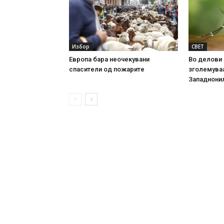
Избор
СВЕТ
Европа бара неочекувани
Во делови 
спасители од пожарите
зголемуваа
Западнони