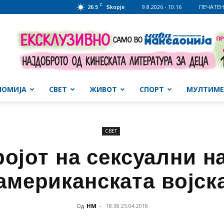
C
26.5
9.8.2026 - 10:16
ПЕЧАТЕН
Skopje
НОМИЈА
СВЕТ
ЖИВОТ
СПОРТ
МУЛТИМЕ
СВЕТ
ројот на сексуални н
американската војск
Од
НМ
-
18:38 25.04.2018