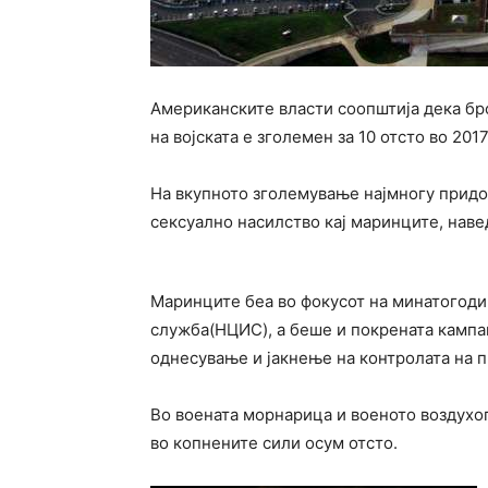
Американските власти соопштија дека бро
на војската е зголемен за 10 отсто во 201
На вкупното зголемување најмногу придон
сексуално насилство кај маринците, наве
Маринците беа во фокусот на минатогод
служба(НЦИС), а беше и покрената кампа
однесување и јакнење на контролата на 
Во воената морнарица и военото воздухоп
во копнените сили осум отсто.