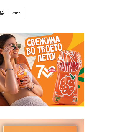
Print