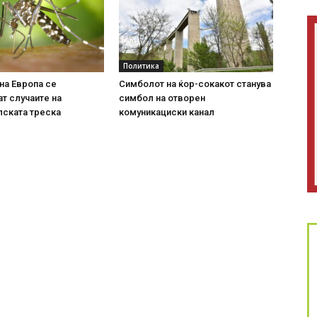
Политика
на Европа се
Симболот на ќор-сокакот станува
т случаите на
симбол на отворен
лската треска
комуникациски канал