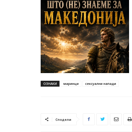
ОЗНАКИ
маринци
сексуални напади
Сподели