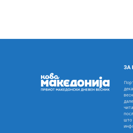
ЗА
Порт
дека
весн
дале
чита
посл
што 
инфо