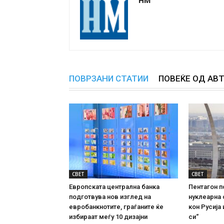
ПОВРЗАНИ СТАТИИ
ПОВЕЌЕ ОД АВ
СВЕТ
СВЕТ
Европската централна банка
Пентагон п
подготвува нов изглед на
нуклеарна 
евробанкнотите, граѓаните ќе
кон Русија 
избираат меѓу 10 дизајни
си“