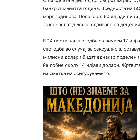
Спогодбата е дел од договорот за рестру
банкрот минатта година. Вредноста на Б
март годинава. Повеќе од 60 илјади лица
за кое велат дека се одвивало со децении
БСА постигна спогодба со речиси 17 илја
спогодба во случај за сексуално злостав
милиони долари бидат еднакво поделени м
ќе добие околу 14 илјади долари. Жртви
на сметка на осигурувањето.