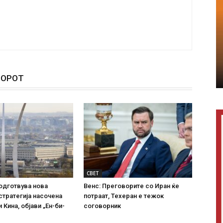
ТОРОТ
СВЕТ
одготвува нова
Венс: Преговорите со Иран ќе
стратегија насочена
потраат, Техеран е тежок
и Кина, објави „Ен-би-
соговорник