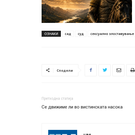
ОЗНАКИ
сад
суд
сексуално злоставување
Сподели
Претходна статија
Се движиме ли во вистинската насока
НМ