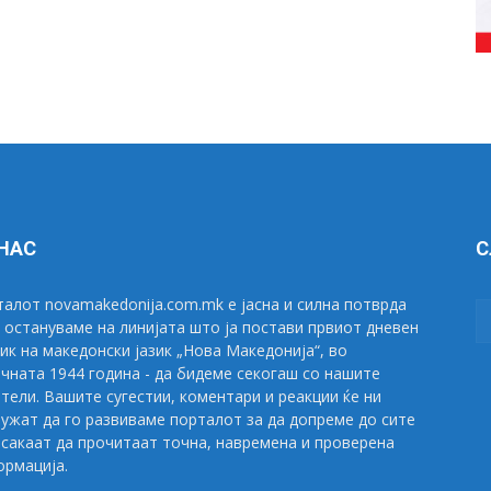
 НАС
С
алот novamakedonija.com.mk е јасна и силна потврда
 остануваме на линијата што ја постави првиот дневен
ик на македонски јазик „Нова Македонија“, во
чната 1944 година - да бидеме секогаш со нашите
тели. Вашите сугестии, коментари и реакции ќе ни
ужат да го развиваме порталот за да допреме до сите
сакаат да прочитаат точна, навремена и проверена
рмација.