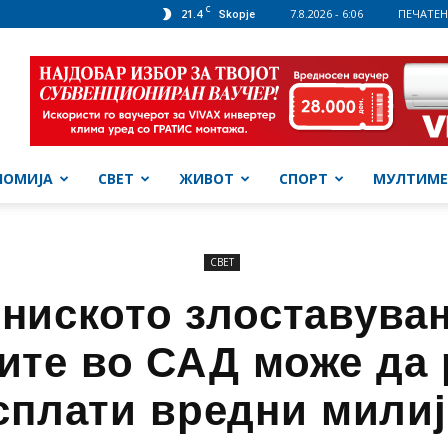
C
21.4
7.8.2026 - 6:06
ПЕЧАТЕН
Skopje
НОМИЈА
СВЕТ
ЖИВОТ
СПОРТ
МУЛТИМЕ
СВЕТ
ниското злоставува
ите во САД може да 
сплати вредни мили