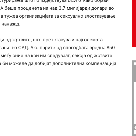
ктурирање што го издејствува БСА откако објави
СА беше проценета на над 3,7 милијарди долари во
 ја тужеа организацијата за сексуално злоставување
 наназад.
ди од жртвите, што претставува и најголемата
ување во САД. Ако парите од спогодбата вредна 850
еѓу оние на кои им следуваат, секоја од жртвите
те би можеле да добијат дополнителна компензација