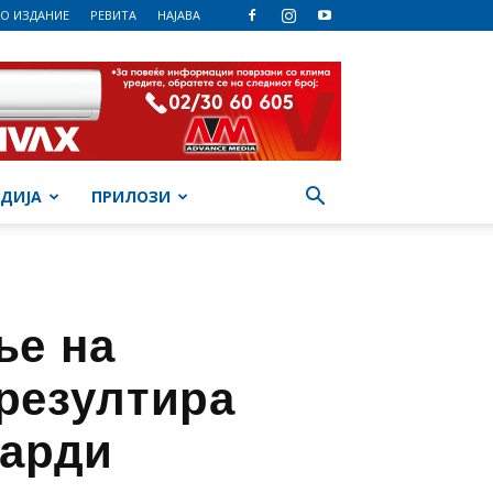
О ИЗДАНИЕ
РЕВИТА
НАЈАВА
ДИЈА
ПРИЛОЗИ
ње на
резултира
јарди