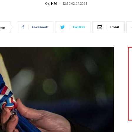
Од
НМ
-
12:30 02.07.2021
Facebook
Twitter
Email
ели