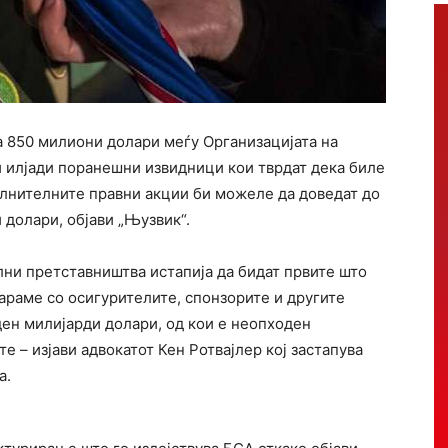
а 850 милиони долари меѓу Организацијата на
 илјади поранешни извидници кои тврдат дека биле
олнителните правни акции би можеле да доведат до
 долари, објави „Њузвик“.
лни претставништва истапија да бидат првите што
араме со осигурителите, спонзорите и другите
ден милијарди долари, од кои е неопходен
е – изјави адвокатот Кен Ротвајлер кој застапува
а.