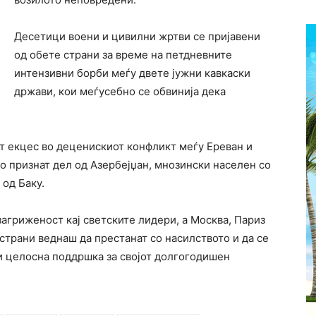
Десетици воени и цивилни жртви се пријавени
од обете страни за време на петдневните
интензивни борби меѓу двете јужни кавкаски
држави, кои меѓусебно се обвинија дека
от екцес во деценискиот конфликт меѓу Ереван и
о признат дел од Азербејџан, мнозински населен со
од Баку.
гриженост кај светските лидери, а Москва, Париз
страни веднаш да престанат со насилството и да се
ети целосна поддршка за својот долгогодишен