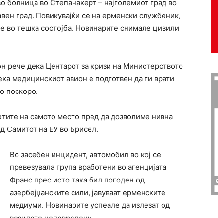
о болница во Степанакерт – најголемиот град во
авен град. Повикувајќи се на ерменски службеник,
 е во тешка состојба. Новинарите снимале цивили
н рече дека Центарот за кризи на Министерството
ека медицинскиот авион е подготвен да ги врати
о поскоро.
етите на самото место пред да дозволиме нивна
д Самитот на ЕУ во Брисел.
Во засебен инцидент, автомобил во кој се
превезувала група вработени во агенцијата
Франс прес исто така бил погоден од
азербејџанските сили, јавуваат ерменските
медиуми. Новинарите успеале да излезат од
возилото неповредени.