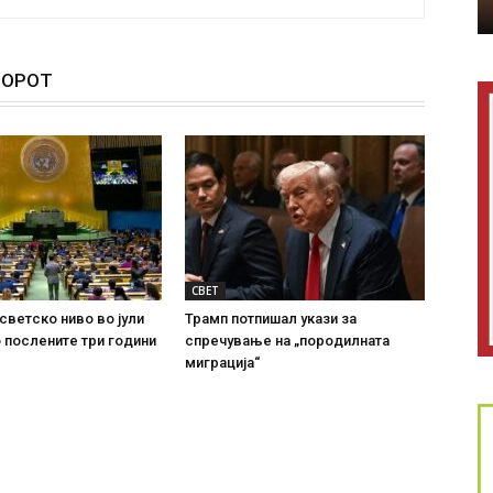
ТОРОТ
СВЕТ
 светско ниво во јули
Трамп потпишал укази за
о послените три години
спречување на „породилната
миграција“