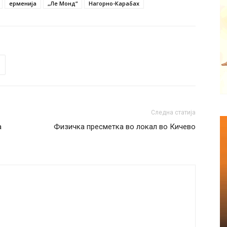
ерменија
„Ле Монд“
Нагорно-Карабах
Следна статија
а
Физичка пресметка во локал во Кичево