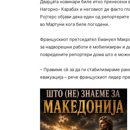
Двајцата новинари биле итно пренесени в
Нагорно- Карабах и неговиот де факто гл
Ројтерс објави дека еден од репортерите
во Мартуни кога биле погодени.
Францускиот претседател Емануел Макро
за надворешни работи е мобилизиран и д
повредените репортери дома што е можн
– Правиме сè за да ги стабилизираме ран
евакуација – рече францускиот лидер пре