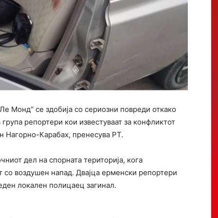
Ле Монд“ се здобија со сериозни повреди откако
а група репортери кои известуваат за конфликтот
н Нагорно-Карабах, пренесува РТ.
чниот дел на спорната територија, кога
от со воздушен напад. Двајца ерменски репортери
 еден локален полицаец загинал.