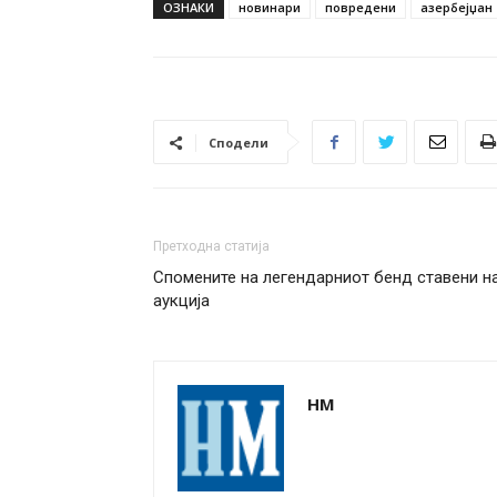
ОЗНАКИ
новинари
повредени
азербејџан
Сподели
Претходна статија
Спомените на легендарниот бенд ставени н
аукција
НМ