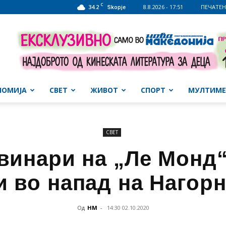
C
34.2
8.8.2026 - 17:51
ПЕЧАТЕН
Skopje
НОМИЈА
СВЕТ
ЖИВОТ
СПОРТ
МУЛТИМЕ
СВЕТ
винари на „Ле Монд
 во напад на Нагор
Од
НМ
-
14:30 02.10.2020