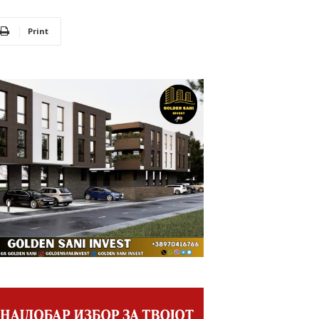
Print