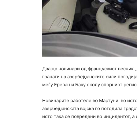
Двајца новинари од францускиот весник „
гранати на азербејџанските сили погодиј
меѓу Ереван и Баку околу спорниот регио
Новинарите работеле во Мартуни, во исто
азербејџанската војска го погодила град
исто така се повредени во инцидентот, а