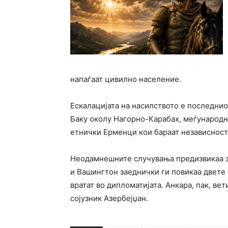
напаѓаат цивилно население.
Ескалацијата на насилството е последни
Баку околу Нагорно-Карабах, меѓународн
етнички Ерменци кои бараат независност 
Неодамнешните случувања предизвикаа за
и Вашингтон заеднички ги повикаа двете 
вратат во дипломатијата. Анкара, пак, в
сојузник Азербејџан.