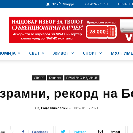
C
32.7
7.8.2026 - 13:53
ПЕЧАТЕН
Skopje
НОМИЈА
СВЕТ
ЖИВОТ
СПОРТ
МУЛТИМЕ
СПОРТ
Кошарка
ПЕЧАТЕНО ИЗДАНИЕ
зрамни, рекорд на 
Од
Гоце Илковски
-
10:52 01.07.2021
Facebook
Twitter
Email
ели