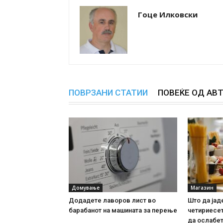
Гоце Илковски
ПОВРЗАНИ СТАТИИ
ПОВЕЌЕ ОД АВ
Домување
Магазин
Додадете лаворов лист во
Што да јад
барабанот на машината за перење
четириесет
да ослабе