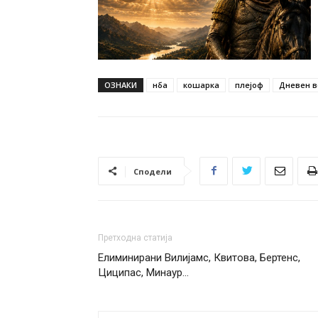
ОЗНАКИ
нба
кошарка
плејоф
Дневен ве
Сподели
Претходна статија
Елиминирани Вилијамс, Квитова, Бертенс,
Циципас, Минаур…