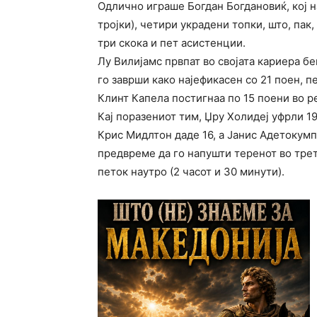
Одлично играше Богдан Богдановиќ, кој н
тројки), четири украдени топки, што, пак
три скока и пет асистенции.
Лу Вилијамс првпат во својата кариера бе
го заврши како најефикасен со 21 поен, п
Клинт Капела постигнаа по 15 поени во р
Кај поразениот тим, Џру Холидеј уфрли 19
Крис Мидлтон даде 16, а Јанис Адетокум
предвреме да го напушти теренот во трет
петок наутро (2 часот и 30 минути).