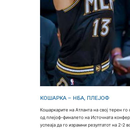
КОШАРКА – НБА, ПЛЕЈОФ
Кошаркарите на Атланта на свој терен го
од плејоф-финалето на Источната конфер
успеаја да го израмни резултатот на 2-2 в