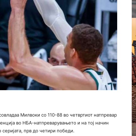
 совладаа Милвоки со 110-88 во четвртиот натпревар
енција во НБА-натпреварувањето и на тој начин
о серијата, прв до четири победи.