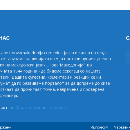
 НАС
С
алот novamakedonija.com.mk е јасна и силна потврда
 остануваме на линијата што ја постави првиот дневен
ик на македонски јазик „Нова Македонија“, во
чната 1944 година - да бидеме секогаш со нашите
тели. Вашите сугестии, коментари и реакции ќе ни
ужат да го развиваме порталот за да допреме до сите
сакаат да прочитаат точна, навремена и проверена
рмација.
такт:
nm@novamakedonija.com.mk
држани.
Импресум
Маркети