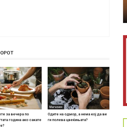
ТОРОТ
Магазин
ете за вечера по
Одите на одмор, а нема кој да ви
тата година ако сакате
ги полева цвеќињата?
те?