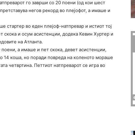
атпреварот го заврши со 20 поени (од кои шест
, претставува негов рекорд во плејофот, а имаше и
ше стартер во еден плејоф-натпревар и истиот тој
ет скока и осум асистенции, додека Кевин Хуртер и
едовите на Атланта.
 поени, а имаше и пет скока, девет асистенции,
по 14 коша, но поради повреда на коленото мораше
ата четвртина. Петтиот натпреварот се игра во