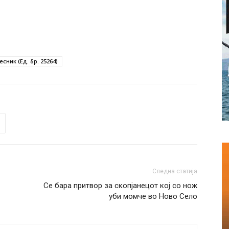
сник (Ед. бр. 25264)
Следна статија
Се бара притвор за скопјанецот кој со нож
уби момче во Ново Село