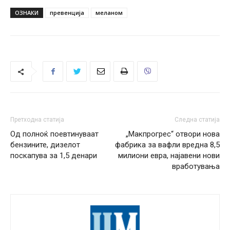
ОЗНАКИ
превенција
меланом
Претходна статија
Следна статија
Од полноќ поевтинуваат
„Макпрогрес“ отвори нова
бензините, дизелот
фабрика за вафли вредна 8,5
поскапува за 1,5 денари
милиони евра, најавени нови
вработувања