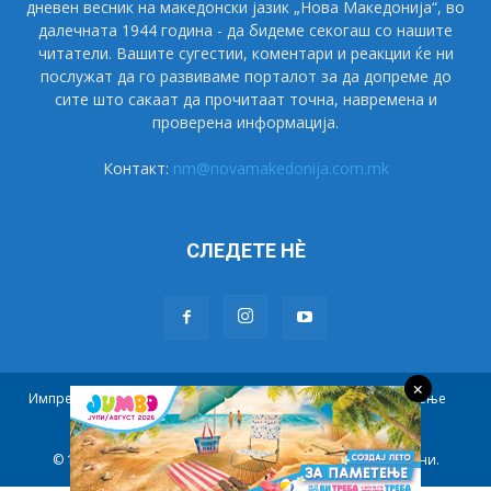
дневен весник на македонски јазик „Нова Македонија“, во
далечната 1944 година - да бидеме секогаш со нашите
читатели. Вашите сугестии, коментари и реакции ќе ни
послужат да го развиваме порталот за да допреме до
сите што сакаат да прочитаат точна, навремена и
проверена информација.
Контакт:
nm@novamakedonija.com.mk
СЛЕДЕТЕ НÈ
×
Импресум
Маркетинг
Претплата
Правила на користење
Контакт
© 1944 - 2021 НОВА МАКЕДОНИЈА. Сите права се задржани.