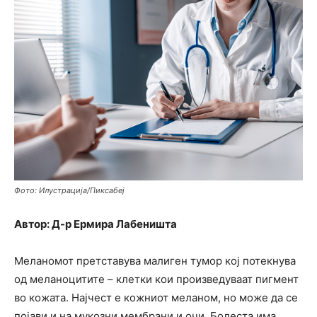
Фото: Илустрација/Пиксабеј
Автор: Д-р Ермира Лабеништа
Меланомот претставува малиген тумор кој потекнува
од меланоцитите – клетки кои произведуваат пигмент
во кожата. Најчест е кожниот меланом, но може да се
појави и на мукозни мембрани и очи. Болеста има