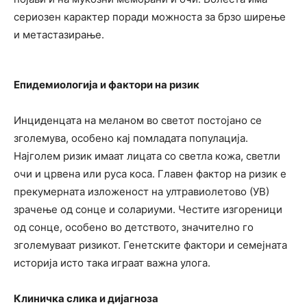
сериозен карактер поради можноста за брзо ширење
и метастазирање.
Епидемиологија и фактори на ризик
Инциденцата на меланом во светот постојано се
зголемува, особено кај помладата популација.
Најголем ризик имаат лицата со светла кожа, светли
очи и црвена или руса коса. Главен фактор на ризик е
прекумерната изложеност на ултравиолетово (УВ)
зрачење од сонце и солариуми. Честите изгореници
од сонце, особено во детството, значително го
зголемуваат ризикот. Генетските фактори и семејната
историја исто така играат важна улога.
Клиничка слика и дијагноза