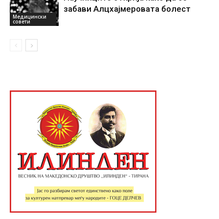
забави Алцхајмеровата болест
Медицински
совети