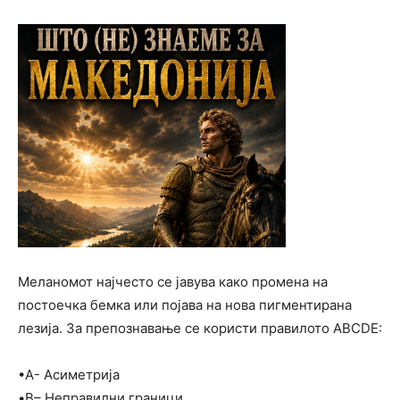
Меланомот најчесто се јавува како промена на
постоечка бемка или појава на нова пигментирана
лезија. За препознавање се користи правилото ABCDE:
•A- Асиметрија
•B– Неправилни граници