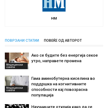
НМ
ПОВРЗАНИ СТАТИИ
ПОВЕЌЕ ОД АВТОРОТ
Ако се будите без енергиjа секое
утро, направете промена
Медицински
совети
Гама аминобутерна киселина во
поддршка на когнитивните
Медицински
способности кај повозрасна
совети
популација
Научниците открија како да се