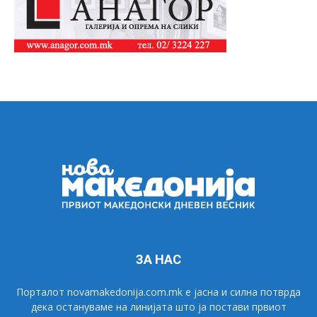
ЗА НАС
Порталот novamakedonija.com.mk е јасна и силна потврда
дека остануваме на линијата што ја постави првиот