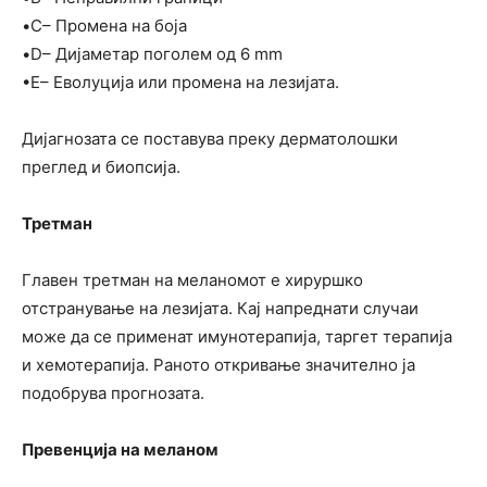
•C– Промена на боја
•D– Дијаметар поголем од 6 mm
•E– Еволуција или промена на лезијата.
Дијагнозата се поставува преку дерматолошки
преглед и биопсија.
Третман
Главен третман на меланомот е хируршко
отстранување на лезијата. Кај напреднати случаи
може да се применат имунотерапија, таргет терапија
и хемотерапија. Раното откривање значително ја
подобрува прогнозата.
Превенција на меланом