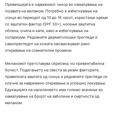
Превенцијата е најважниот чекор во намалување на
појавата на меланом. Потребно е избегнување на
сонце во периодот од 10 до 16 часот, користење креми
со заштитен фактор (SPF 30+), носење заштитна
облека, очила и капи, како и избегнување на
солариуми. Редовните дерматолошки прегледи и
самопрегледот на кожата овозможуваат рано
откривање на сомнителни промени.
Меланомот претставува сериозна, но превентабилна
болест. Подигањето на свеста за ризик факторите,
правилната заштита од сонце и редовните прегледи се
клучни за навремено откривање и успешно лекување.
Едукацијата на населението има големо значење во
намалување на бројот на заболени и смртноста од
меланом.