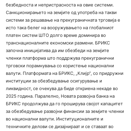
безбедноста и непристрасноста на овие системи.
Санкционирањето на земјите од употреба на такви
системи за решавање на прекуграничната трговија е
исто така белег на вооружувањето на глобалниот
платен систем ШТО долго време доминира во
транснационалните економски размени. БРИКС
започна иницијатива да им обезбеди на земјите
членки платформа што поддржува прекугранични
трговски порамнувања со користење национални
валути. Платформата на БРИКС, „Клијр“, со придружни
институции за обезбедување осигурување и
ликвидност, се очекува да биде откриена некаде во
2025 година. Паралелно, Новата развојна банка на
БРИКС продолжува да го проширува својот капацитет
за обезбедување развојни финансии за земјите членки
во национални валути. Институционалните и
техничките делови се дизајнираат и се ставаат во