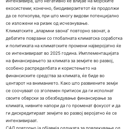
интензивира, што негативно ќе влијае на морските
екосистеми; конечно, биодиверзитетот ќе продолжи
да се поткопува, при што многу видови потенцијално
се изложени на ризик од исчезнување.
Климатските „алармни ѕвона“ повторно ѕвонат, а
дебатите поврзани со глобалната климатска соработка
и политиката на климатските промени најверојатно ќе
се интензивираат во 2025 година. Имплементацијата
на финансирањето за климата за земјите во развој,
особено распределбата и користењето на
финансиските средства за климата, ќе биде во
центарот на вниманието. Како што развиените земји
се соочуваат со зголемен притисок да ги исполнат
своите обврски за обезбедување финансирање за
климата, нивните напори да го променат фокусот и да
ги дискредитираат земјите во развој веројатно ќе се
интензивираат.
САД повторно ја објавија одлуката за повлекување од