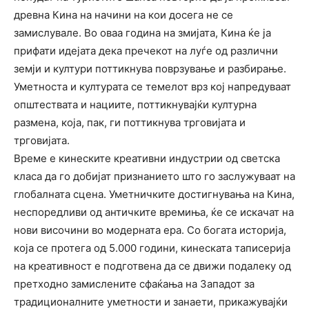
древна Кина на начини на кои досега не се
замислувале. Во оваа година на змијата, Кина ќе ја
прифати идејата дека пречекот на луѓе од различни
земји и култури поттикнува поврзување и разбирање.
Уметноста и културата се темелот врз кој напредуваат
општествата и нациите, поттикнувајќи културна
размена, која, пак, ги поттикнува трговијата и
трговијата.
Време е кинеските креативни индустрии од светска
класа да го добијат признанието што го заслужуваат на
глобалната сцена. Уметничките достигнувања на Кина,
неспоредливи од античките времиња, ќе се искачат на
нови височини во модерната ера. Со богата историја,
која се протега од 5.000 години, кинеската таписерија
на креативност е подготвена да се движи подалеку од
претходно замислените сфаќања на Западот за
традиционалните уметности и занаети, прикажувајќи