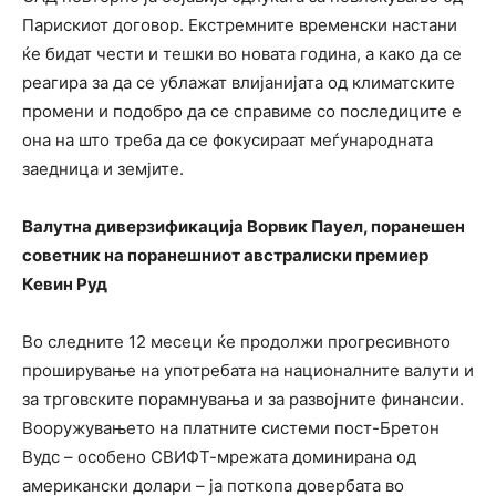
Парискиот договор. Екстремните временски настани
ќе бидат чести и тешки во новата година, а како да се
реагира за да се ублажат влијанијата од климатските
промени и подобро да се справиме со последиците е
она на што треба да се фокусираат меѓународната
заедница и земјите.
Валутна диверзификација Ворвик Пауел, поранешен
советник на поранешниот австралиски премиер
Кевин Руд
Во следните 12 месеци ќе продолжи прогресивното
проширување на употребата на националните валути и
за трговските порамнувања и за развојните финансии.
Вооружувањето на платните системи пост-Бретон
Вудс – особено СВИФТ-мрежата доминирана од
американски долари – ја поткопа довербата во