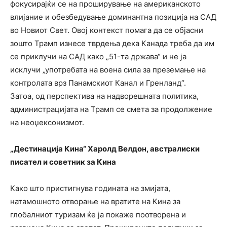
фокусирајќи се на проширување на американското
влијание и обезбедување доминантна позиција на САД
во Новиот Свет. Овој контекст помага да се објасни
зошто Трамп изнесе тврдења дека Канада треба да им
се приклучи на САД како „51-та држава“ и не ја
исклучи „употребата на воена сила за преземање на
контролата врз Панамскиот Канал и Гренланд“.
Затоа, од перспектива на надворешната политика,
администрацијата на Трамп се смета за продолжение
на неоџексонизмот.
„Дестинација Кина“ Харолд Велдон, австралиски
писател и советник за Кина
Како што пристигнува годината на змијата,
натамошното отворање на вратите на Кина за
глобалниот туризам ќе ја покаже поотворена и