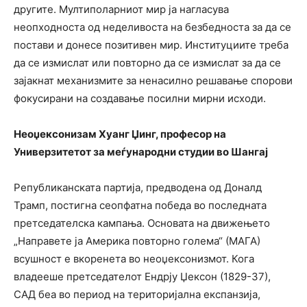
другите. Мултиполарниот мир ја нагласува
неопходноста од неделивоста на безбедноста за да се
постави и донесе позитивен мир. Институциите треба
да се измислат или повторно да се измислат за да се
зајакнат механизмите за ненасилно решавање спорови
фокусирани на создавање посилни мирни исходи.
Неоџексонизам Хуанг Џинг, професор на
Универзитетот за меѓународни студии во Шангај
Републиканската партија, предводена од Доналд
Трамп, постигна сеопфатна победа во последната
претседателска кампања. Основата на движењето
„Направете ја Америка повторно голема“ (МАГА)
всушност е вкоренета во неоџексонизмот. Кога
владееше претседателот Ендрју Џексон (1829-37),
САД беа во период на територијална експанзија,