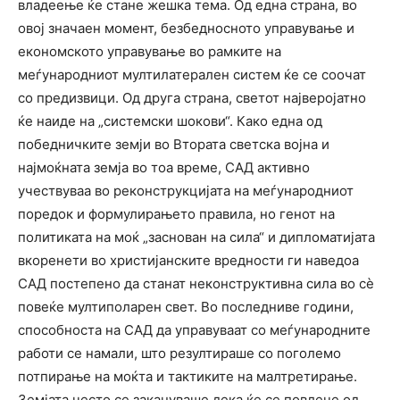
владеење ќе стане жешка тема. Од една страна, во
овој значаен момент, безбедносното управување и
економското управување во рамките на
меѓународниот мултилатерален систем ќе се соочат
со предизвици. Од друга страна, светот најверојатно
ќе наиде на „системски шокови“. Како една од
победничките земји во Втората светска војна и
најмоќната земја во тоа време, САД активно
учествуваа во реконструкцијата на меѓународниот
поредок и формулирањето правила, но генот на
политиката на моќ „заснован на сила“ и дипломатијата
вкоренети во христијанските вредности ги наведоа
САД постепено да станат неконструктивна сила во сè
повеќе мултиполарен свет. Во последниве години,
способноста на САД да управуваат со меѓународните
работи се намали, што резултираше со поголемо
потпирање на моќта и тактиките на малтретирање.
Земјата често се закануваше дека ќе се повлече од