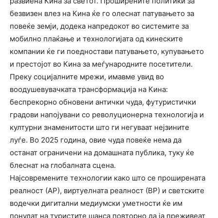
развиена Кина за светот. Проширените политики за
безвизен влез на Кина ќе го олеснат патувањето за
повеќе земји, додека напредокот во системите за
мобилно плаќање и технологијата од кинеските
компании ќе ги поедностави патувањето, купувањето
и престојот во Кина за меѓународните посетители.
Преку социјалните мрежи, имавме увид во
воодушевувачката трансформација на Кина:
беспрекорно обновени антички чуда, футуристички
градови напојувани со револуционерна технологија и
културни знаменитости што ги негуваат нејзините
луѓе. Во 2025 година, овие чуда повеќе нема да
останат ограничени на домашната публика, туку ќе
блеснат на глобалната сцена.
Најсовремените технологии како што се проширената
реалност (АР), виртуелната реалност (ВР) и светските
водечки дигитални медиумски уметности ќе им
понудат на туристите шанса повторно да ја преживеат