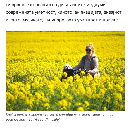
ги врвните иновации во дигиталните медиуми,
современата уметност, киното, анимацијата, дизајнот,
игрите, музиката, кулинарството уметност и повеќе.
Крајна цел на напредокот е да го подобри човечкиот живот и да ги
развива врските / Фото: Пиксабеј