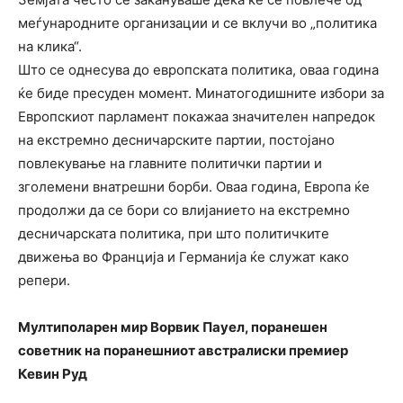
меѓународните организации и се вклучи во „политика
на клика“.
Што се однесува до европската политика, оваа година
ќе биде пресуден момент. Минатогодишните избори за
Европскиот парламент покажаа значителен напредок
на екстремно десничарските партии, постојано
повлекување на главните политички партии и
зголемени внатрешни борби. Оваа година, Европа ќе
продолжи да се бори со влијанието на екстремно
десничарската политика, при што политичките
движења во Франција и Германија ќе служат како
репери.
Мултиполарен мир Ворвик Пауел, поранешен
советник на поранешниот австралиски премиер
Кевин Руд