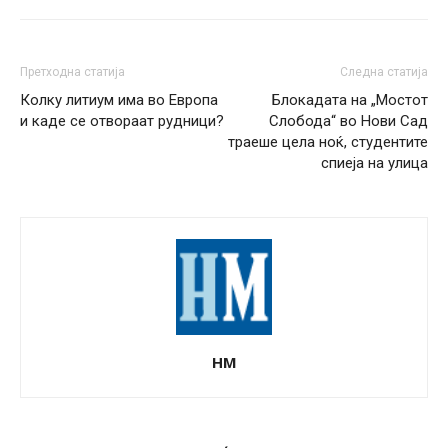
Претходна статија
Следна статија
Колку литиум има во Европа
Блокадата на „Мостот
и каде се отвораат рудници?
Слобода“ во Нови Сад
траеше цела ноќ, студентите
спиеја на улица
НМ