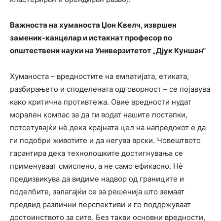
Важноста на хуманоста Џон Квелч, извршен
заменик-канцелар и истакнат професор по
општествени науки на Универзитетот „Дјук Куншан“
Хуманоста – вредностите на емпатијата, етиката,
разбирањето и споделената одговорност – се појавува
како критична противтежа. Овие вредности нудат
морален компас за да ги водат нашите постапки,
потсетувајќи нè дека крајната цел на напредокот е да
ги подобри животите и да негува врски. Човештвото
гарантира дека технолошките достигнувања се
применуваат смислено, а не само ефикасно. Нè
предизвикува да видиме надвор од границите и
поделбите, залагајќи се за решенија што земаат
предвид различни перспективи и го поддржуваат
достоинството за сите. Без такви основни вредности,