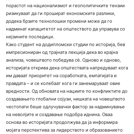
порастот на национализмот и геополитичките тензии
ризикуваат да ги прошират економските разлики,
додека брзите технолошки промени може да го
надминат капацитетот на општеството да управува со
нејзините последици.
Како студент на додипломски студии по историја, бев
импресиониран од трајната лекција дека во крајна
анализа, човештвото победува сѐ. Одново и одново,
историјата открива дека општествата напредуваат кога
им даваат приоритет на соработката, емпатијата и
правдата – и се колебаат кога ги занемаруваат овие
вредности. Од обновата на нациите по конфликтите до
создавањето глобални сојузи, нишката на човештвото
честопати беше одлучувачки фактор за надминување
на неволјите и создавање подобра иднина. Оваа
основа во историјата продолжува да ја информира
мојата перспектива за лидерството и образованието