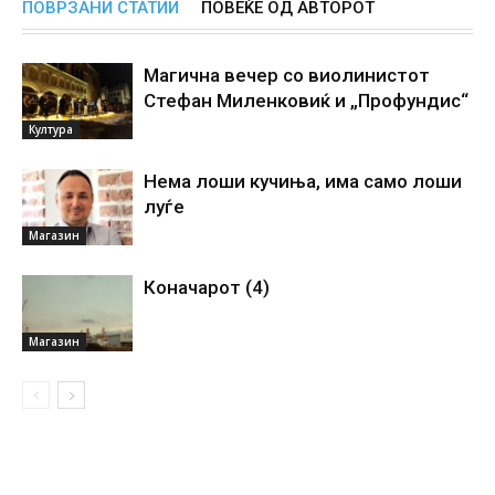
ПОВРЗАНИ СТАТИИ
ПОВЕЌЕ ОД АВТОРОТ
Магична вечер со виолинистот
Стефан Миленковиќ и „Профундис“
Култура
Нема лоши кучиња, има само лоши
луѓе
Магазин
Коначарот (4)
Магазин