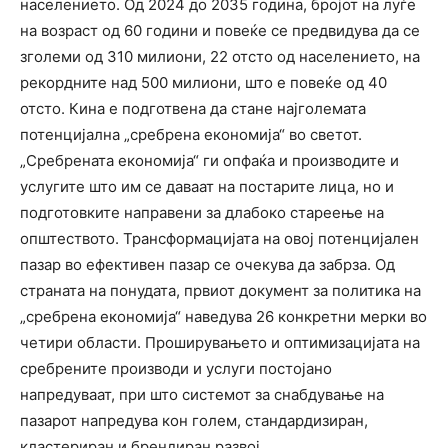
населението. Од 2024 до 2035 година, бројот на луѓе
на возраст од 60 години и повеќе се предвидува да се
зголеми од 310 милиони, 22 отсто од населението, на
рекордните над 500 милиони, што е повеќе од 40
отсто. Кина е подготвена да стане најголемата
потенцијална „сребрена економија“ во светот.
„Сребрената економија“ ги опфаќа и производите и
услугите што им се даваат на постарите лица, но и
подготовките направени за длабоко стареење на
општеството. Трансформацијата на овој потенцијален
пазар во ефективен пазар се очекува да забрза. Од
страната на понудата, првиот документ за политика на
„сребрена економија“ наведува 26 конкретни мерки во
четири области. Проширувањето и оптимизацијата на
сребрените производи и услуги постојано
напредуваат, при што системот за снабдување на
пазарот напредува кон голем, стандардизиран,
кластериран и брендиран развој.