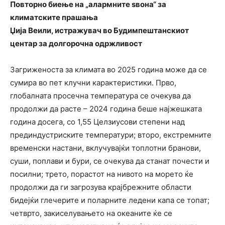
Повторно биење на „алармните ѕвона“ за
климатските прашања
Џија Веили, истражувач во Будимпештанскиот
центар за долгорочна одржливост
Загриженоста за климата во 2025 година може да се
сумира во пет клучни карактеристики. Прво,
глобалната просечна температура се очекува да
продолжи да расте – 2024 година беше најжешката
година досега, со 1,55 Целзиусови степени над
прединдустриските температури; второ, екстремните
временски настани, вклучувајќи топлотни бранови,
суши, поплави и бури, се очекува да станат почести и
посилни; трето, порастот на нивото на морето ќе
продолжи да ги загрозува крајбрежните области
бидејќи глечерите и поларните ледени капа се топат;
четврто, закиселувањето на океаните ќе се