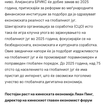
ниво. Алијансата БРИКС ќе добие замав во 2025
година, притискајќи за реформи во меѓународните
финансиски институции за подобро да ја одразуваат
економската реалност на глобалниот југ.
Шангајската организација за соработка (СЦО) исто
така ќе игра клучна улога во зајакнувањето на
глобалниот југ во 2025 година, фокусирајќи се на
безбедносната, економската и културната соработка.
Овие заеднички напори ќе ја подобрат издржливоста
на глобалниот југ и ќе промовираат порамномерен и
поправеден глобален поредок. До 2025 година, над 75
отсто од населението на глобалниот југ ќе има
пристап до интернет, што ќе овозможи поголемо
учество во глобалната дигитална економија.
Постојан раст на кинеската економија Лиан Пинг,
директор на кинескиот главен економист форум