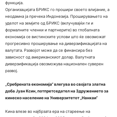
функција.
Организацијата БРИКС го прошири своето влијание, а
неодамна ја пречека Индонезија. Проширувањето на
уделот на земјите од БРИКС (вклучувајќи ги и
формалните членки и партнерите) во глобалната
економија се вистинските услови што ќе овозможат
прогресивно проширување на диверзификацијата на
валутата. Развојот може да се финансира без
зависност од американскиот долар. Валутната
диверзификација овозможува национален суверен
развој.
„Сребрената економија“ влегува во својата златна
доба Јуан Ксин, потпретседател на Здружението за
кинеско население на Универзитетот „Нанкаи“
Кина влезе во најбрзата ера на стареење на