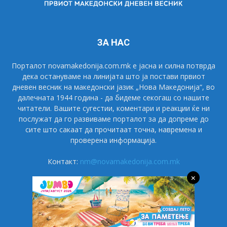
ЗА НАС
Порталот novamakedonija.com.mk е јасна и силна потврда
дека остануваме на линијата што ја постави првиот
дневен весник на македонски јазик „Нова Македонија“, во
далечната 1944 година - да бидеме секогаш со нашите
читатели. Вашите сугестии, коментари и реакции ќе ни
послужат да го развиваме порталот за да допреме до
сите што сакаат да прочитаат точна, навремена и
проверена информација.
Контакт:
nm@novamakedonija.com.mk
×
СЛЕДЕТЕ НÈ