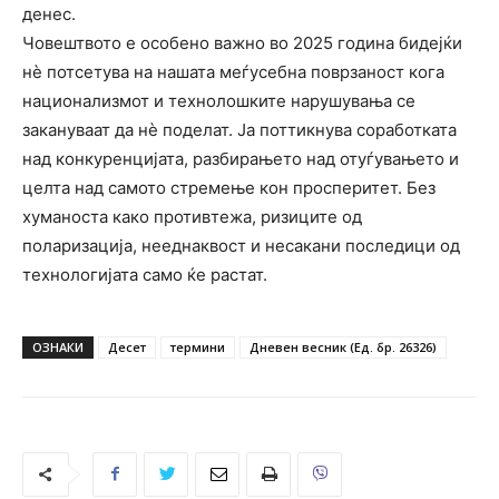
денес.
Човештвото е особено важно во 2025 година бидејќи
нè потсетува на нашата меѓусебна поврзаност кога
национализмот и технолошките нарушувања се
закануваат да нѐ поделат. Ја поттикнува соработката
над конкуренцијата, разбирањето над отуѓувањето и
целта над самото стремење кон просперитет. Без
хуманоста како противтежа, ризиците од
поларизација, нееднаквост и несакани последици од
технологијата само ќе растат.
ОЗНАКИ
Десет
термини
Дневен весник (Ед. бр. 26326)