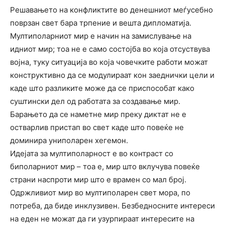
Решавањето на конфликтите во денешниот меѓусебно
поврзан свет бара трпение и вешта дипломатија.
Мултиполарниот мир е начин на замислување на
идниот мир; тоа не е само состојба во која отсуствува
војна, туку ситуација во која човечките работи можат
конструктивно да се модулираат кон заеднички цели и
каде што разликите може да се приспособат како
суштински дел од работата за создавање мир.
Барањето да се наметне мир преку диктат не е
остварлив пристап во свет каде што повеќе не
доминира униполарен хегемон.
Идејата за мултиполарност е во контраст со
биполарниот мир – тоа е, мир што вклучува повеќе
страни наспроти мир што е врамен со мал број.
Одржливиот мир во мултиполарен свет мора, по
потреба, да биде инклузивен. Безбедносните интереси
на еден не можат да ги узурпираат интересите на