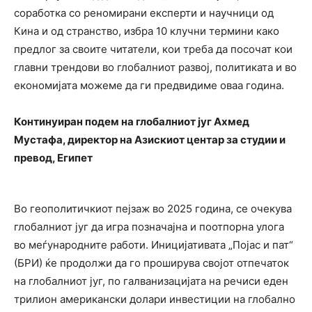
соработка со реномирани експерти и научници од
Кина и од странство, избра 10 клучни термини како
предлог за своите читатели, кои треба да посочат кои
главни трендови во глобалниот развој, политиката и во
економијата можеме да ги предвидиме оваа година.
Континуиран подем на глобалниот југ Ахмед
Мустафа, директор на Азискиот центар за студии и
превод, Египет
Во геополитичкиот пејзаж во 2025 година, се очекува
глобалниот југ да игра позначајна и поотпорна улога
во меѓународните работи. Иницијативата „Појас и пат“
(БРИ) ќе продолжи да го проширува својот отпечаток
на глобалниот југ, по галванизацијата на речиси еден
трилион американски долари инвестиции на глобално