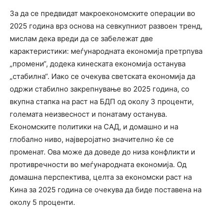
За да се предвидат макроекономските операции во
2025 година врз основа на севкупниот развоен тренд,
мислам дека вреди да се забележат две
карактеристики: меѓународната економија претрпува
„промени“, додека кинеската економија останува
„стабилна“. Иако се очекува светската економија да
одржи стабилно закрепнување во 2025 година, со
вкупна стапка на раст на БДП од околу 3 проценти,
големата неизвесност и понатаму останува.
Економските политики на САД, и домашно и на
глобално ниво, најверојатно значително ќе се
променат. Ова може да доведе до низа конфликти и
противречности во меѓународната економија. Од
домашна перспектива, целта за економски раст на
Кина за 2025 година се очекува да биде поставена на
околу 5 проценти.