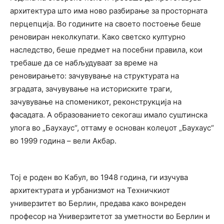
архитектура што има ново разбирање за просторната
перцепција. Во годините на своето постоење беше
реновиран неколкупати. Како светско културно
наследство, беше предмет на посебни правила, кои
требаше да се набљудуваат за време на
реновирањето: зачувување на структурата на
зградата, зачувување на историските траги,
зачувување на споменикот, реконструкција на
фасадата. А образованието секогаш имало суштинска
улога во „Баухаус“, оттаму е основан колеџот „Баухаус“
во 1999 година – вели Акбар.
Тој е роден во Кабул, во 1948 година, ги изучува
архитектурата и урбанизмот на Техничкиот
универзитет во Берлин, предава како вонреден
професор на Универзитетот за уметности во Берлин и