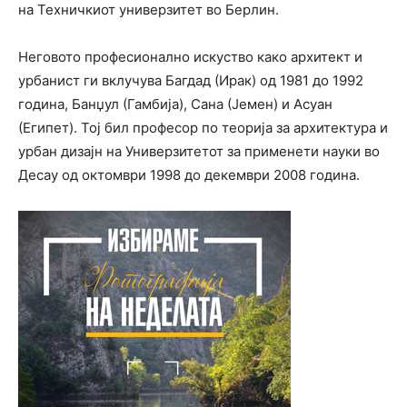
на Техничкиот универзитет во Берлин.
Неговото професионално искуство како архитект и
урбанист ги вклучува Багдад (Ирак) од 1981 до 1992
година, Банџул (Гамбија), Сана (Јемен) и Асуан
(Египет). Тој бил професор по теорија за архитектура и
урбан дизајн на Универзитетот за применети науки во
Десау од октомври 1998 до декември 2008 година.