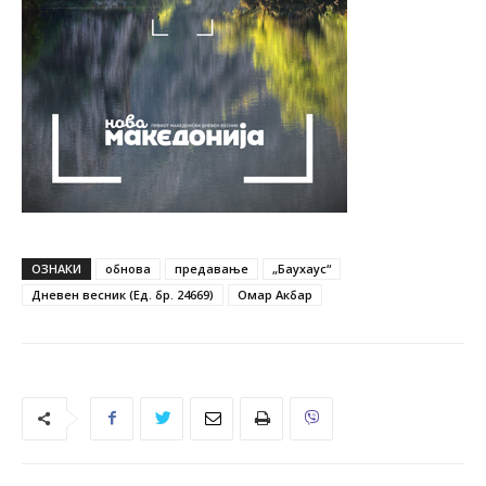
ОЗНАКИ
обнова
предавање
„Баухаус“
Дневен весник (Ед. бр. 24669)
Омар Акбар