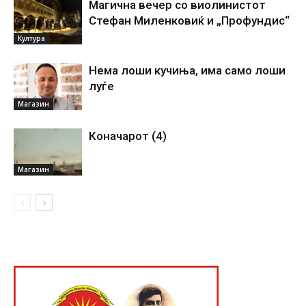
Магична вечер со виолинистот
Стефан Миленковиќ и „Профундис“
Култура
Нема лоши кучиња, има само лоши
луѓе
Магазин
Коначарот (4)
Магазин