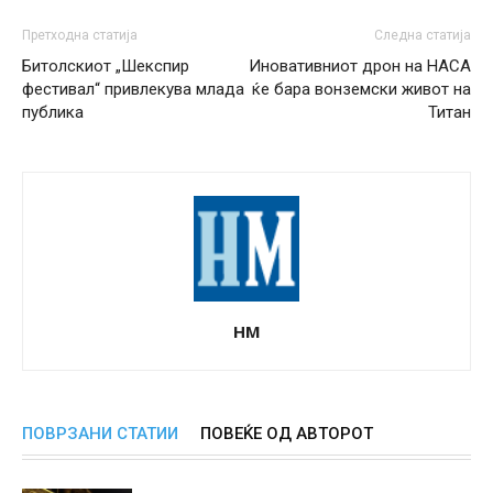
Претходна статија
Следна статија
Битолскиот „Шекспир
Иновативниот дрон на НАСА
фестивал“ привлекува млада
ќе бара вонземски живот на
публика
Титан
НМ
ПОВРЗАНИ СТАТИИ
ПОВЕЌЕ ОД АВТОРОТ