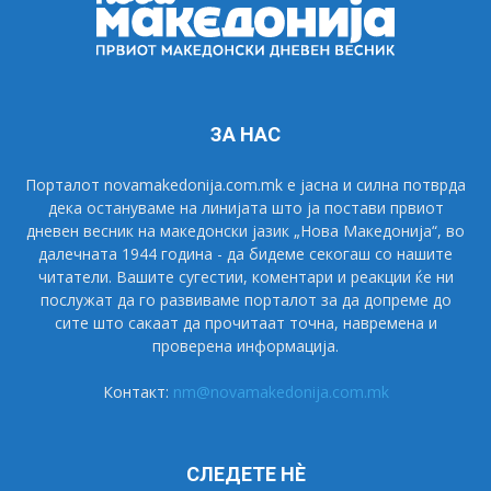
ЗА НАС
Порталот novamakedonija.com.mk е јасна и силна потврда
дека остануваме на линијата што ја постави првиот
дневен весник на македонски јазик „Нова Македонија“, во
далечната 1944 година - да бидеме секогаш со нашите
читатели. Вашите сугестии, коментари и реакции ќе ни
послужат да го развиваме порталот за да допреме до
сите што сакаат да прочитаат точна, навремена и
проверена информација.
Контакт:
nm@novamakedonija.com.mk
СЛЕДЕТЕ НÈ