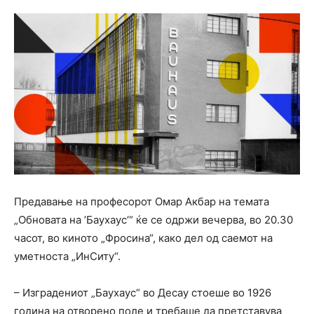
Предавање на професорот Омар Акбар на темата
„Обновата на ’Баухаус‘“ ќе се одржи вечерва, во 20.30
часот, во киното „Фросина“, како дел од саемот на
уметноста „ИнСиту“.
– Изградениот „Баухаус“ во Десау стоеше во 1926
година на отворено поле и требаше да претставува