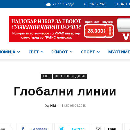
C
22.7
6.8.2026 - 2:46
ПЕЧАТЕН
Skopje
НОМИЈА
СВЕТ
ЖИВОТ
СПОРТ
МУЛТИМЕ
СВЕТ
ПЕЧАТЕНО ИЗДАНИЕ
Глобални линии
Од
НМ
-
11:50 05.04.2018
Facebook
Twitter
Email
ели