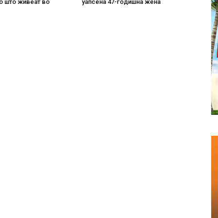
о што живеат во
уапсена 47-годишна жена