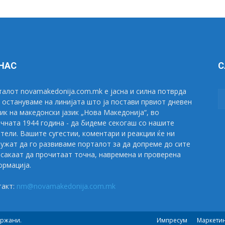
 НАС
С
алот novamakedonija.com.mk е јасна и силна потврда
 остануваме на линијата што ја постави првиот дневен
ик на македонски јазик „Нова Македонија“, во
чната 1944 година - да бидеме секогаш со нашите
тели. Вашите сугестии, коментари и реакции ќе ни
ужат да го развиваме порталот за да допреме до сите
сакаат да прочитаат точна, навремена и проверена
рмација.
такт:
nm@novamakedonija.com.mk
држани.
Импресум
Маркети