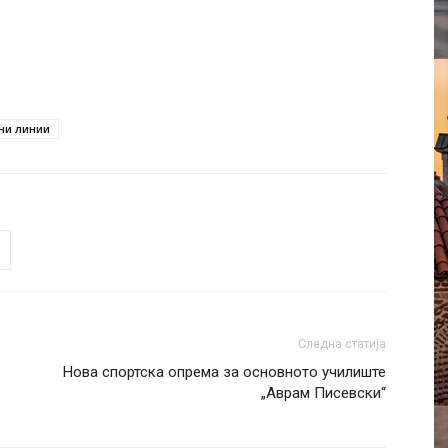
ни линии
Следна статија
Нова спортска опрема за основното училиште
„Аврам Писевски“