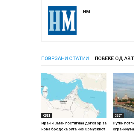
НМ
ПОВРЗАНИ СТАТИИ
ПОВЕЌЕ ОД АВ
СВЕТ
СВЕТ
Иран и Оман постигнаа договор за
Путин потп
нова бродска рута низ Ормускиот
ограничува