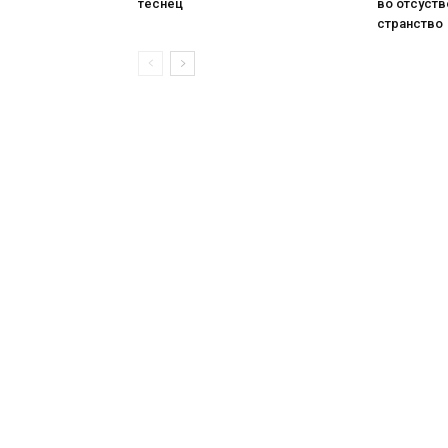
теснец
во отсуств
странство