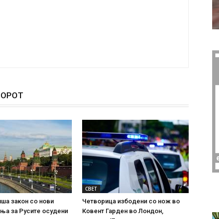
ТОРОТ
СВЕТ
иша закон со нови
Четворица избодени со нож во
ња за Русите осудени
Ковент Гарден во Лондон,