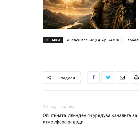
ОЗНАКИ
Дневен весник (Ед. бр. 24310)
Глобал
Сподели
Претходна статија
Општината Илинден ги уредува каналите за
атмосферски води