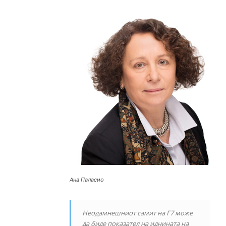
Ана Паласио
Неодамнешниот самит на Г7 може
да биде показател на иднината на