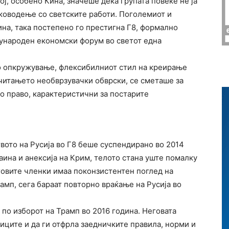
ј, особено Кина, значеше дека групата повеќе не ја
аководење со светските работи. Поголемиот и
на, така постепено го престигна Г8, формално
ѓународен економски форум во светот една
о опкружување, флексибилниот стил на креирање
очитањето необврзувачки обврски, се сметаше за
о право, карактеристични за постарите
твото на Русија во Г8 беше суспендирано во 2014
раина и анексија на Крим, телото стана уште помалку
говите членки имаа поконзистентен поглед на
рамп, сега бараат повторно враќање на Русија во
 по изборот на Трамп во 2016 година. Неговата
ниците и да ги отфрла заедничките правила, норми и