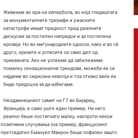
Живееме во ера на хипербола, во која гледиштата
за монументалните триумфи и ужасните
катастрофи имаат предност пред реалните
дискусии за постепен напредок и за постепена
ерозија. Но во меѓународните односи, како и во сè
друго, кризите и успесите се само дел од
приказната. Ако не успееме да забележиме
помалку сензационални трендови, можеби ќе се
најдеме во сериозна неволја и тоа откако веќе ќе
биде предоцна за да избегаме.
Неодамнешниот самит на Г7 во Бијариц,
Франција, е само уште еден пример. На него
реално беше постигнато малку, наспроти некои
позитивни случувања (на пример, францускиот
претседател Емануел Макрон беше пофален зашто