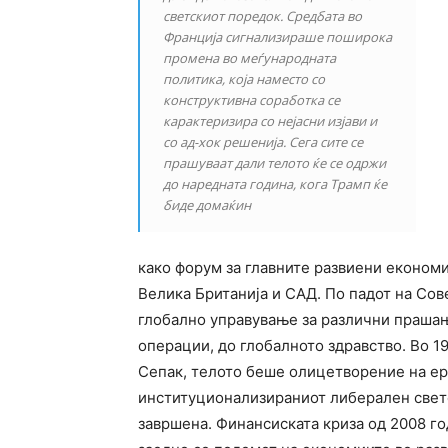
светскиот поредок. Средбата во
Франција сигнализираше поширока
промена во меѓународната
политика, која наместо со
конструктивна соработка се
карактеризира со нејасни изјави и
со ад-хок решенија. Сега сите се
прашуваат дали телото ќе се одржи
до наредната година, кога Трамп ќе
биде домаќин
како форум за главните развиени економии
Велика Британија и САД. По падот на Сов
глобално управување за различни прашањ
операции, до глобалното здравство. Во 19
Сепак, телото беше олицетворение на ер
институционализираниот либерален светс
завршена. Финансиската криза од 2008 го