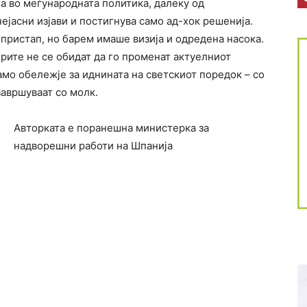
а во меѓународната политика, далеку од
ејасни изјави и постигнува само ад-хок решенија.
 пристап, но барем имаше визија и одредена насока.
ерите не се обидат да го променат актуелниот
амо обележје за иднината на светскиот поредок – со
авршуваат со молк.
Авторката е поранешна министерка за
надворешни работи на Шпанија