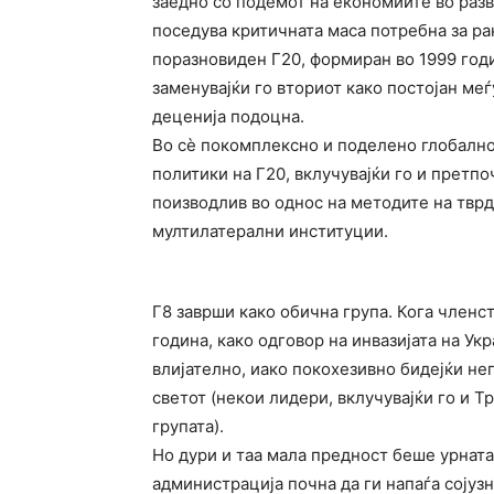
заедно со подемот на економиите во разво
поседува критичната маса потребна за р
поразновиден Г20, формиран во 1999 годи
заменувајќи го вториот како постојан ме
деценија подоцна.
Во сè покомплексно и поделено глобалн
политики на Г20, вклучувајќи го и претп
поизводлив во однос на методите на тврд
мултилатерални институции.
Г8 заврши како обична група. Кога членс
година, како одговор на инвазијата на Ук
влијателно, иако покохезивно бидејќи не
светот (некои лидери, вклучувајќи го и Т
групата).
Но дури и таа мала предност беше урната
администрација почна да ги напаѓа сојуз