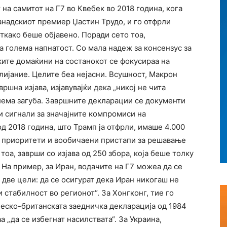
 на самитот на Г7 во Квебек во 2018 година, кога
анадскиот премиер Џастин Трудо, и го отфрли
ткако беше објавено. Поради сето тоа,
 голема напнатост. Со мала надеж за консензус за
ите домаќини на состанокот се фокусираа на
лијание. Целите беа нејасни. Всушност, Макрон
ршна изјава, изјавувајќи дека „никој не чита
олема загуба. Завршните декларации се документи
и сигнали за значајните компромиси на
д 2018 година, што Трамп ја отфрли, имаше 4.000
 приоритети и вообичаени пристапи за решавање
 тоа, заврши со изјава од 250 збора, која беше толку
На пример, за Иран, водачите на Г7 можеа да се
 две цели: да се осигурат дека Иран никогаш не
 стабилност во регионот“. За Хонгконг, тие го
неско-британската заедничка декларација од 1984
 „да се избегнат насилствата“. За Украина,