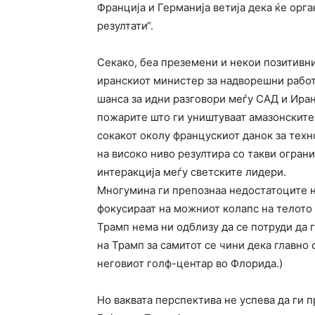
Франција и Германија ветија дека ќе орга
резултати“.
Секако, беа преземени и некои позитивни
иранскиот министер за надворешни рабо
шанса за идни разговори меѓу САД и Иран
пожарите што ги уништуваат амазонските
сокакот околу францускиот данок за техн
на високо ниво резултира со такви огран
интеракција меѓу светските лидери.
Многумина ги препознаа недостатоците на
фокусираат на можниот колапс на телото 
Трамп нема ни одблизу да се потруди да 
на Трамп за самитот се чини дека главно 
неговиот голф-центар во Флорида.)
Но ваквата перспектива не успева да ги 