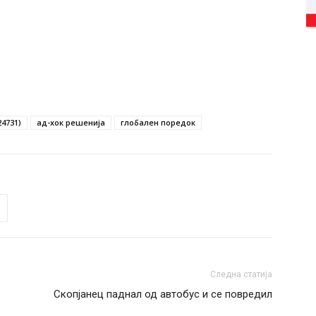
24731)
ад-хок решенија
глобален поредок
Следна статија
Скопјанец паднал од автобус и се повредил