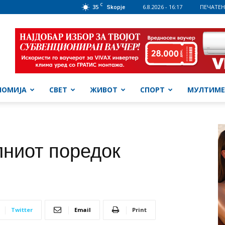
C
35
6.8.2026 - 16:17
ПЕЧАТЕН
Skopje
НОМИЈА
СВЕТ
ЖИВОТ
СПОРТ
МУЛТИМЕ
лниот поредок
Twitter
Email
Print