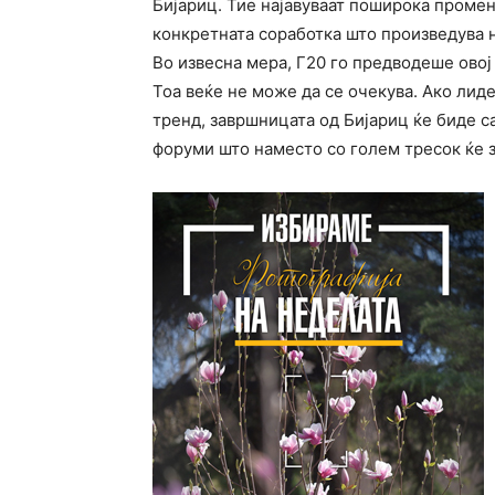
Бијариц. Тие најавуваат поширока промен
конкретната соработка што произведува н
Во извесна мера, Г20 го предводеше овој
Тоа веќе не може да се очекува. Ако лид
тренд, завршницата од Бијариц ќе биде с
форуми што наместо со голем тресок ќе з