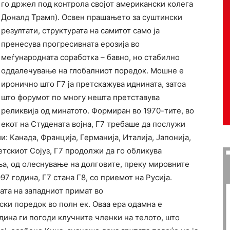
го држел под контрола својот американски колега
Доналд Трамп). Освен прашањето за суштински
резултати, структурата на самитот само ја
пренесува прогресивната ерозија во
меѓународната соработка – бавно, но стабилно
оддалечување на глобалниот поредок. Мошне е
иронично што Г7 ја претскажува иднината, затоа
што форумот по многу нешта претставува
реликвија од минатото. Формиран во 1970-тите, во
екот на Студената војна, Г7 требаше да послужи
: Канада, Франција, Германија, Италија, Јапонија,
етскиот Сојуз, Г7 продолжи да го обликува
а, од олеснување на долговите, преку мировните
97 година, Г7 стана Г8, со приемот на Русија.
ата на западниот примат во
ки поредок во полн ек. Оваа ера одамна е
дина ги погоди клучните членки на телото, што