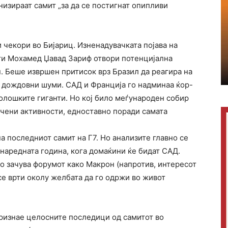
низираат самит „за да се постигнат опипливи
 чекори во Бијариц. Изненадувачката појава на
ти Мохамед Џавад Зариф отвори потенцијална
. Беше извршен притисок врз Бразил да реагира на
 дождовни шуми. САД и Франција го надминаа ќор-
олошките гиганти. Но кој било меѓународен собир
ичени активности, едноставно поради самата
 последниот самит на Г7. Но анализите главно се
наредната година, кога домаќини ќе бидат САД.
го зачува форумот како Макрон (напротив, интересот
се врти околу желбата да го одржи во живот
признае целосните последици од самитот во