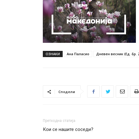
ОЗНАКИ
Ана Паласио
Дневен весник (Ед. бр. 
Сподели
Претходна статија
Кои се нашите соседи?