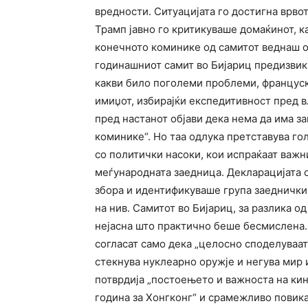
вредности. Ситуацијата го достигна врвот
Трамп јавно го критикуваше домаќинот, к
конечното коминике од самитот веднаш о
годинашниот самит во Бијариц предизвика
какви било поголеми проблеми, француск
имиџот, избирајќи експедитивност пред в
пред настанот објави дека нема да има зав
коминике“. Но таа одлука претставува г
со политички насоки, кои испраќаат важн
меѓународната заедница. Декларацијата о
збора и идентификуваше група заеднички
на нив. Самитот во Бијариц, за разлика од
нејасна што практично беше бесмислена. 
согласат само дека „целосно споделуваат
стекнува нуклеарно оружје и негува мир и
потврдија „постоењето и важноста на ки
година за Хонгконг“ и срамежливо повикаа