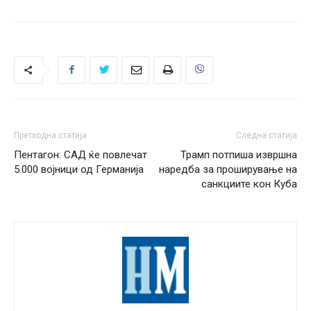
Претходна статија
Следна статија
Пентагон: САД ќе повлечат
Трамп потпиша извршна
5.000 војници од Германија
наредба за проширување на
санкциите кон Куба