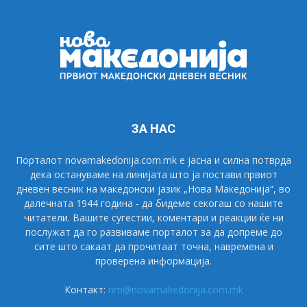
ЗА НАС
Порталот novamakedonija.com.mk е јасна и силна потврда
дека остануваме на линијата што ја постави првиот
дневен весник на македонски јазик „Нова Македонија“, во
далечната 1944 година - да бидеме секогаш со нашите
читатели. Вашите сугестии, коментари и реакции ќе ни
послужат да го развиваме порталот за да допреме до
сите што сакаат да прочитаат точна, навремена и
проверена информација.
Контакт:
nm@novamakedonija.com.mk