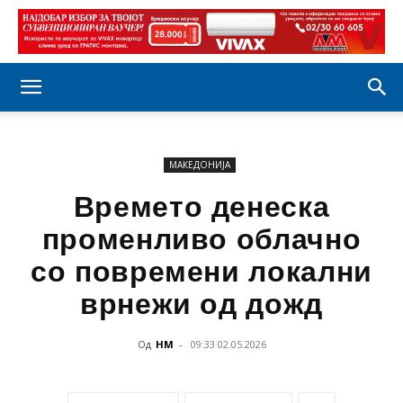
МАКЕДОНИЈА
Времето денеска
променливо облачно
со повремени локални
врнежи од дожд
Од
НМ
-
09:33 02.05.2026