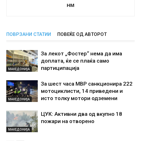
НМ
ПОВРЗАНИ СТАТИИ
ПОВЕЌЕ ОД АВТОРОТ
За лекот „Фостер“ нема да има
доплата, ќе се плаќа само
партиципација
МАКЕДОНИЈА
За шест часа МВР санкционира 222
мотоциклисти, 14 приведени и
исто толку мотори одземени
МАКЕДОНИЈА
ЦУК: Активни два од вкупно 18
пожари на отворено
МАКЕДОНИЈА