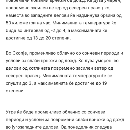
повремени локални врнежи од дожд. Ќе дува умерен,
повремено засилен ветер од северен правец кој
наместа во западните делови ќе надминува брзина од
50 километри на час. Минималната температура ќе
биде во интервал од -2 до 4, а максималната ќе
достигне од 13 до 20 степени.
Во Скопје, променливо облачно со сончеви периоди и
услови за слаби врнежи од дожд. Ќе дува умерен, во
делови од котлината повремено засилен ветер од
северен правец. Минималната температура ќе се
спушти до 3, а максималната ќе достигне до 19
степени.
Утре ќе биде променливо облачно со сончеви
периоди и услови за повремени слаби врнежи од дожд
во југозападните делови. Од понеделник следува