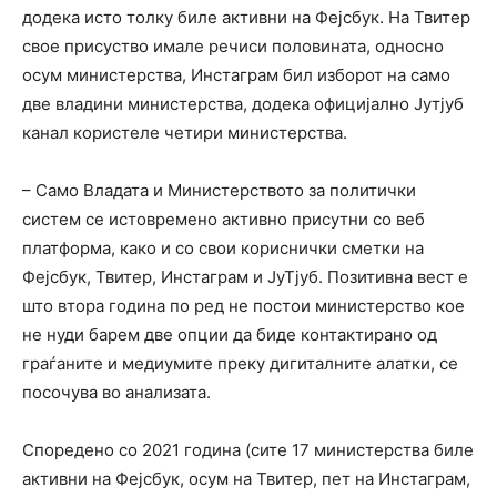
додека исто толку биле активни на Фејсбук. На Твитер
свое присуство имале речиси половината, односно
осум министерства, Инстаграм бил изборот на само
две владини министерства, додека официјално Јутјуб
канал користеле четири министерства.
– Само Владата и Министерството за политички
систем се истовремено активно присутни со веб
платформа, како и со свои кориснички сметки на
Фејсбук, Твитер, Инстаграм и ЈуТјуб. Позитивна вест е
што втора година по ред не постои министерство кое
не нуди барем две опции да биде контактирано од
граѓаните и медиумите преку дигиталните алатки, се
посочува во анализата.
Споредено со 2021 година (сите 17 министерства биле
активни на Фејсбук, осум на Твитер, пет на Инстаграм,