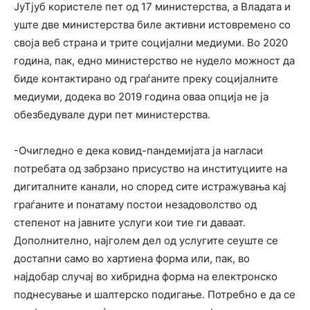
ЈуТјуб користеле пет од 17 министерства, а Владата и
уште две министерства биле активни истовремено со
своја веб страна и трите социјални медиуми. Во 2020
година, пак, едно министерство не нудело можност да
биде контактирано од граѓаните преку социјалните
медиуми, додека во 2019 година оваа опција не ја
обезбедувале дури пет министерства.
-Очигледно е дека ковид-пандемијата ја нагласи
потребата од забрзано присуство на институциите на
дигиталните канали, но според сите истражувања кај
граѓаните и понатаму постои незадоволство од
степенот на јавните услуги кои тие ги даваат.
Дополнително, најголем дел од услугите сеуште се
достапни само во хартиена форма или, пак, во
најдобар случај во хибридна форма на електронско
поднесување и шалтерско подигање. Потребно е да се