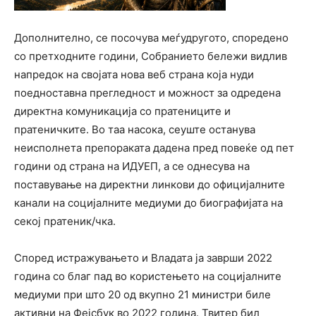
Дополнително, се посочува меѓудругото, споредено
со претходните години, Собранието бележи видлив
напредок на својата нова веб страна која нуди
поедноставна прегледност и можност за одредена
директна комуникација со пратениците и
пратеничките. Во таа насока, сеуште останува
неисполнета препораката дадена пред повеќе од пет
години од страна на ИДУЕП, а се однесува на
поставување на директни линкови до официјалните
канали на социјалните медиуми до биографијата на
секој пратеник/чка.
Според истражувањето и Владата ја заврши 2022
година со благ пад во користењето на социјалните
медиуми при што 20 од вкупно 21 министри биле
активни на Фејсбук во 2022 година. Твитер бил