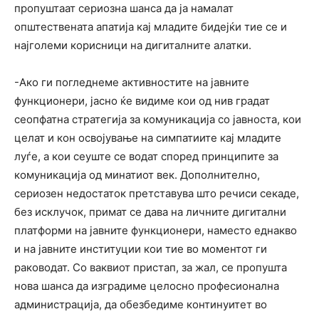
пропуштаат сериозна шанса да ја намалат
општествената апатија кај младите бидејќи тие се и
најголеми корисници на дигиталните алатки.
-Ако ги погледнеме активностите на јавните
функционери, јасно ќе видиме кои од нив градат
сеопфатна стратегија за комуникација со јавноста, кои
целат и кон освојување на симпатиите кај младите
луѓе, а кои сеуште се водат според принципите за
комуникација од минатиот век. Дополнително,
сериозен недостаток претставува што речиси секаде,
без исклучок, примат се дава на личните дигитални
платформи на јавните функционери, наместо еднакво
и на јавните институции кои тие во моментот ги
раководат. Со ваквиот пристап, за жал, се пропушта
нова шанса да изградиме целосно професионална
администрација, да обезбедиме континуитет во