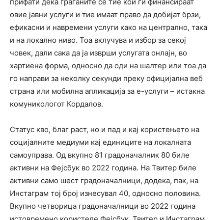
прифати дека граѓаните се тие кои ги финансираат
овие јавни услуги и тие имаат право да добијат брзи,
ефикасни и навремени услуги како на централно, така
и на локално ниво. Тоа вклучува и избор за секој
човек, дали сака да ја изврши услугата онлајн, во
хартиена форма, односно да оди на шалтер или тоа да
го направи за неколку секунди преку официјална веб
страна или мобилна апликација за е-услуги – истакна
комуникологот Кордалов.
Статус кво, благ раст, но и пад и кај користењето на
социјалните медиуми кај единиците на локалната
самоуправа. Од вкупно 81 градоначалник 80 биле
активни на Фејсбук во 2022 година. На Твитер биле
активни само шест градоначалници, додека, пак, на
Инстаграм тој број изнесувал 40, односно половина.
Вкупно четворица градоначалници во 2022 година
истовремено користеле Фејсбук, Твитер и Инстаграм,