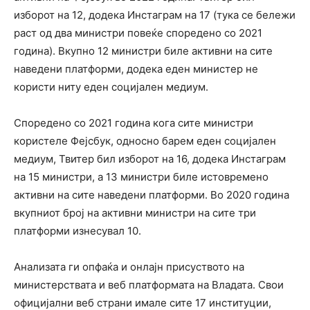
изборот на 12, додека Инстаграм на 17 (тука се бележи
раст од два министри повеќе споредено со 2021
година). Вкупно 12 министри биле активни на сите
наведени платформи, додека еден министер не
користи ниту еден социјален медиум.
Споредено со 2021 година кога сите министри
користеле Фејсбук, односно барем еден социјален
медиум, Твитер бил изборот на 16, додека Инстаграм
на 15 министри, а 13 министри биле истовремено
активни на сите наведени платформи. Во 2020 година
вкупниот број на активни министри на сите три
платформи изнесувал 10.
Анализата ги опфаќа и онлајн присуството на
министерствата и веб платформата на Владата. Свои
официјални веб страни имале сите 17 институции,