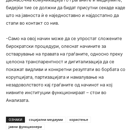
бидејќи тие се должни да бидат присутни секаде каде
што на јавноста ѝ е наједноставно и најдостапно да
стапи во контакт со нив.
-Само на овој начин може да се упростат сложените
бирократски процедури, олеснат начините за
остварување на правата на граѓаните, односно преку
целосна транспарентност и дигитализација да се
покажат видливи и конкретни резултати во борбата со
корупцијата, партизацијата и намалување на
незадоволството кај граѓаните од начинот на кој
нивните институции функционираат – стои во
Анализата.
ОЗНАКИ
социјални медиуми
користење
јавни функционери