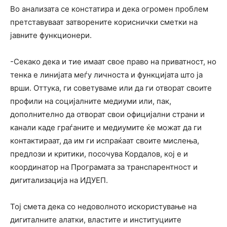
Во анализата се констатира и дека огромен проблем
претставуваат затворените кориснички сметки на
јавните функционери.
-Секако дека и тие имаат свое право на приватност, но
тенка е линијата меѓу личноста и функцијата што ја
врши. Оттука, ги советуваме или да ги отворат своите
профили на социјалните медиуми или, пак,
дополнително да отворат свои официјални страни и
канали каде граѓаните и медиумите ќе можат да ги
контактираат, да им ги испраќаат своите мислења,
предлози и критики, посочува Кордалов, кој е и
координатор на Програмата за транспарентност и
дигитализација на ИДУЕП.
Тој смета дека со недоволното искористување на
дигиталните алатки, властите и институциите