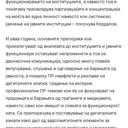
функционирањето на институциите, а наместо тоа и
понатаму преовладува партизацијата и концентрација
на моќта во една личност наместо кон системско
јакнење на јавните институции – посочува Кордалов.
И оваа година, основните препораки кои
произлегуваат од анализата до институциите и јавните
функционери остануваат непроменети а тоа се:
двонасочна комуникација, односно многу повеќе
вклучување, слушање и одговарање на барањата од
јавноста, а помалку ПР памфлети и реклами на
дигиталните алатки; градење на интерни
професионални ПР тимови кои ќе се фокусираат на
прашањата и барањата од граѓаните и медиумите,
наместо само кон имиџот и сликата за функционерот/
ката. Се препорачува и поставување на дигиталните
канали како дел од задолжителните елементи за
двонасочна комуникација го граѓаните и медиумите,