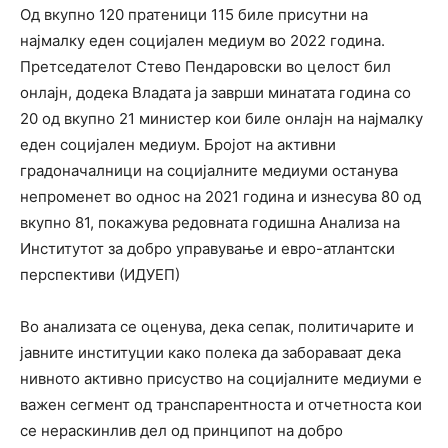
Од вкупно 120 пратеници 115 биле присутни на
најмалку еден социјален медиум во 2022 година.
Претседателот Стево Пендаровски во целост бил
онлајн, додека Владата ја заврши минатата година со
20 од вкупно 21 министер кои биле онлајн на најмалку
еден социјален медиум. Бројот на активни
градоначалници на социјалните медиуми останува
непроменет во однос на 2021 година и изнесува 80 од
вкупно 81, покажува редовната годишна Анализа на
Институтот за добро управување и евро-атлантски
перспективи (ИДУЕП)
Во анализата се оценува, дека сепак, политичарите и
јавните институции како полека да забораваат дека
нивното активно присуство на социјалните медиуми е
важен сегмент од транспарентноста и отчетноста кои
се нераскинлив дел од принципот на добро