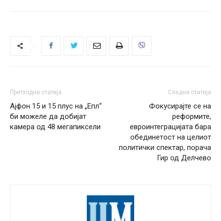
Претходна статија
Следна статија
Ајфон 15 и 15 плус на „Епл“
Фокусирајте се на
би можеле да добијат
реформите,
камера од 48 мегапиксели
евроинтеграцијата бара
обединетост на целиот
политички спектар, порача
Гир од Делчево