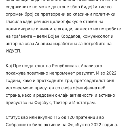
содржините не може да стане збор бидејќи тие во
огромен број се претворени во класични политички
гласила каде речиси целиот фокус е ставен на
политичарите и нивните агенди, наместо на потребите
на граѓаните – вели Бојан Кордалов, комуниколог и
автор на оваа Анализа изработена за потребите на
ИДУЕП.
Кај Претседателот на Републиката, Анализата
покажува позитивно непроменет резултат. И во 2022
година, како и претходните три, претседателот бил
истовремено присутен со своја официјална веб
страна, како и редовни онлајн активности и активно
присуство на Фејсбук, Твитер и Инстаграм.
Статус кво или вкупно 115 од 120 пратеници во
Собранието биле активни на Фејсбук во 2022 година.