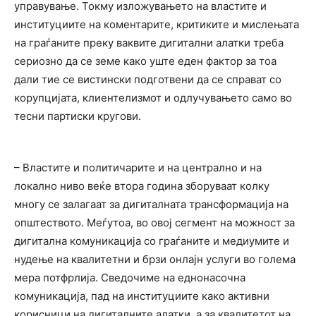
управување. Токму изложувањето на властите и
институциите на коментарите, критиките и мислењата
на граѓаните преку ваквите дигитални алатки треба
сериозно да се земе како уште еден фактор за тоа
дали тие се вистински подготвени да се справат со
корупцијата, клиентелизмот и одлучувањето само во
тесни партиски кругови.
– Властите и политичарите и на централно и на
локално ниво веќе втора година зборуваат колку
многу се залагаат за дигиталната трансформација на
општеството. Меѓутоа, во овој сегмент на можност за
дигитална комуникација со граѓаните и медиумите и
нудење на квалитетни и брзи онлајн услуги во голема
мера потфрлија. Сведочиме на еднонасочна
комуникација, пад на институциите како активни
корисници на дигиталните алатки, а за квалитетот на