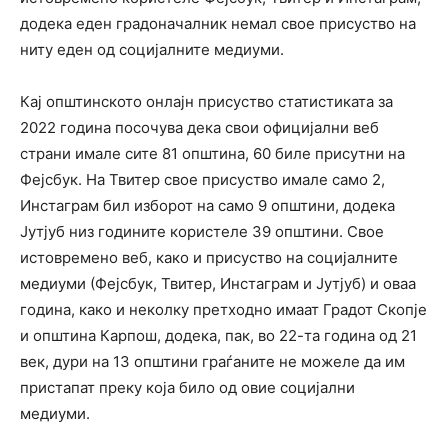
додека еден градоначалник немал свое присуство на
ниту еден од социјалните медиуми.
Кај општинското онлајн присуство статистиката за
2022 година посочува дека свои официјални веб
страни имале сите 81 општина, 60 биле присутни на
Фејсбук. На Твитер свое присуство имале само 2,
Инстаграм бил изборот на само 9 општини, додека
Јутјуб низ годините користеле 39 општини. Свое
истовремено веб, како и присуство на социјалните
медиуми (Фејсбук, Твитер, Инстаграм и Јутјуб) и оваа
година, како и неколку претходно имаат Градот Скопје
и општина Карпош, додека, пак, во 22-та година од 21
век, дури на 13 општини граѓаните не можеле да им
пристапат преку која било од овие социјални
медиуми.