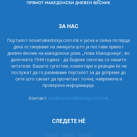
ЗА НАС
Порталот novamakedonija.com.mk е јасна и силна потврда
дека остануваме на линијата што ја постави првиот
дневен весник на македонски јазик „Нова Македонија“, во
далечната 1944 година - да бидеме секогаш со нашите
читатели. Вашите сугестии, коментари и реакции ќе ни
послужат да го развиваме порталот за да допреме до
сите што сакаат да прочитаат точна, навремена и
проверена информација.
Контакт:
nm@novamakedonija.com.mk
СЛЕДЕТЕ НÈ