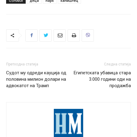
ОЗНАКИ
деца
парк
капиштец
Претходна статија
Следна статија
Судот му одреди кауција од
Египетската убавица стара
половина милион долари на
3.000 години оди на
адвокатот на Трамп
продажба