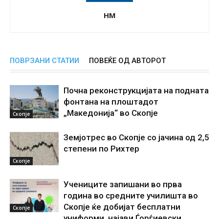
НМ
ПОВРЗАНИ СТАТИИ
ПОВЕЌЕ ОД АВТОРОТ
Почна реконструкцијата на подната
фонтана на плоштадот
„Македонија“ во Скопје
Скопје
Земјотрес во Скопје со јачина од 2,5
степени по Рихтер
Скопје
Учениците запишани во прва
година во средните училишта во
Скопје ќе добијат бесплатни
Скопје
униформи, најави Ѓорѓиевски