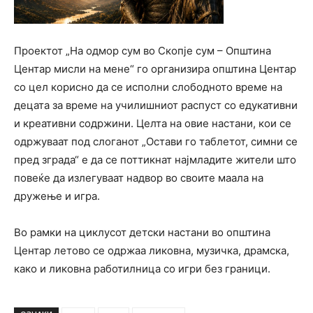
Проектот „На одмор сум во Скопје сум – Општина
Центар мисли на мене“ го организира општина Центар
со цел корисно да се исполни слободното време на
децата за време на училишниот распуст со едукативни
и креативни содржини. Целта на овие настани, кои се
одржуваат под слоганот „Остави го таблетот, симни се
пред зграда“ е да се поттикнат најмладите жители што
повеќе да излегуваат надвор во своите маала на
дружење и игра.
Во рамки на циклусот детски настани во општина
Центар летово се одржаа ликовна, музичка, драмска,
како и ликовна работилница со игри без граници.