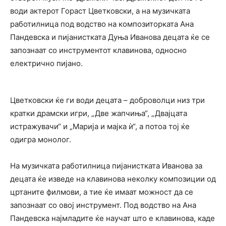
води актерот Гораст Цветковски, а на музичката
работилница под водство на композиторката Ана
Пандевска и пијанистката Дуња Иванова децата ќе се
запознаат со инструментот клавинова, односно
електрично пијано.
Цветковски ќе ги води децата – доброволци низ три
кратки драмски игри, „Две жапчиња“, „Двајцата
истражувачи“ и „Марија и мајка ѝ“, а потоа тој ќе
одигра монолог.
На музичката работилница пијанистката Иванова за
децата ќе изведе на клавинова неколку композиции од
цртаните филмови, а тие ќе имаат можност да се
запознаат со овој инструмент. Под водство на Ана
Пандевска најмладите ќе научат што е клавинова, каде