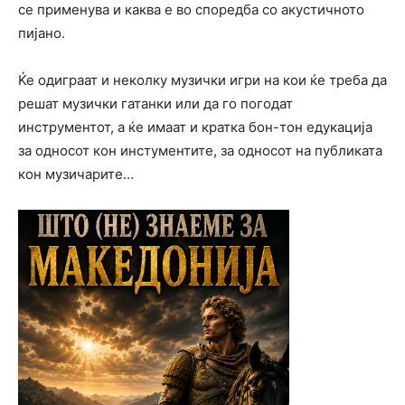
се применува и каква е во споредба со акустичното
пијано.
Ќе одиграат и неколку музички игри на кои ќе треба да
решат музички гатанки или да го погодат
инструментот, а ќе имаат и кратка бон-тон едукација
за односот кон инстументите, за односот на публиката
кон музичарите…