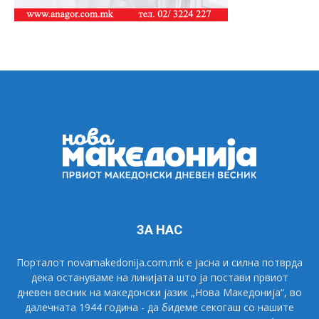
ЗА НАС
Порталот novamakedonija.com.mk е јасна и силна потврда
дека остануваме на линијата што ја постави првиот
дневен весник на македонски јазик „Нова Македонија“, во
далечната 1944 година - да бидеме секогаш со нашите