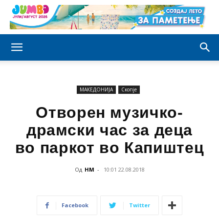
МАКЕДОНИЈА
Скопје
Отворен музичко-
драмски час за деца
во паркот во Капиштец
Од
НМ
-
10:01 22.08.2018
Facebook
Twitter