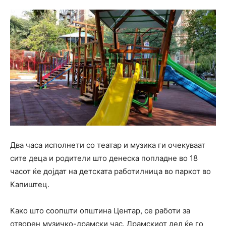
Два часа исполнети со театар и музика ги очекуваат
сите деца и родители што денеска попладне во 18
часот ќе дојдат на детската работилница во паркот во
Капиштец.
Како што соопшти општина Центар, се работи за
отворен музичко-драмски час. Драмскиот дел ќе го