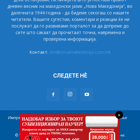
дневен весник на македонски јазик „Нова Македонија“, во
далечната 1944 година - да бидеме секогаш со нашите
читатели. Вашите сугестии, коментари и реакции ќе ни
послужат да го развиваме порталот за да допреме до
сите што сакаат да прочитаат точна, навремена и
проверена информација.
Контакт:
nm@novamakedonija.com.mk
СЛЕДЕТЕ НÈ
×
Импресум
Маркетинг
Претплата
Правила на користење
Контакт
© 1944 - 2021 НОВА МАКЕДОНИЈА. Сите права се задржани.