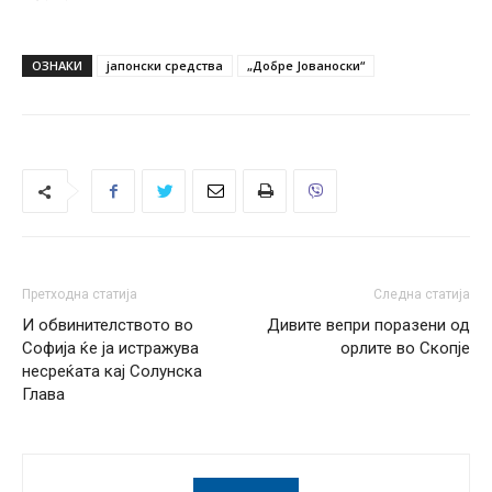
ОЗНАКИ
јапонски средства
„Добре Јованоски“
Претходна статија
Следна статија
И обвинителството во
Дивите вепри поразени од
Софија ќе ја истражува
орлите во Скопје
несреќата кај Солунска
Глава