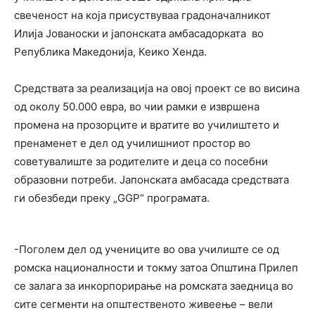
свеченост на која присуствуваа градоначалникот
Илија Јованоски и јапонската амбасадорката во
Република Македонија, Кеико Хенда.
Средствата за реализација на овој проект се во висина
од околу 50.000 евра, во чии рамки е извршена
промена на прозорците и вратите во училиштето и
пренаменет е дел од училишниот простор во
советувалиште за родителите и деца со посебни
образовни потреби. Јапонската амбасада средствата
ги обезбеди преку „GGP“ програмата.
-Поголем дел од учениците во ова училиште се од
ромска националности и токму затоа Општина Прилеп
се залага за инкорпорирање на ромската заедница во
сите сегменти на општественото живеење – вели