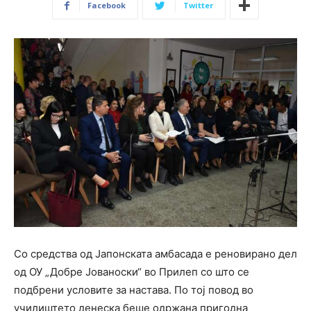
Facebook
Twitter
Со средства од Јапонската амбасада е реновирано дел
од ОУ „Добре Јованоски“ во Прилеп со што се
подбрени условите за настава. По тој повод во
училиштето денеска беше одржана пригодна