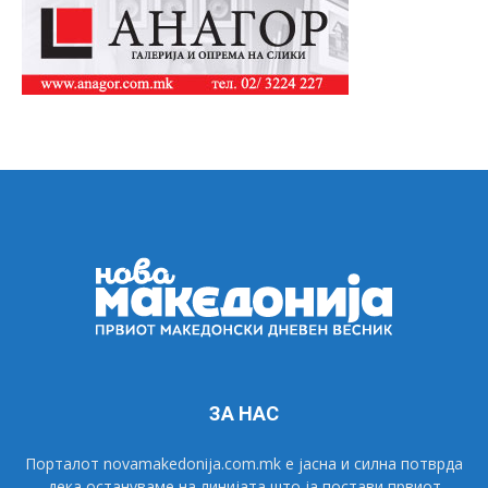
ЗА НАС
Порталот novamakedonija.com.mk е јасна и силна потврда
дека остануваме на линијата што ја постави првиот