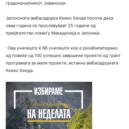
градоначалникот Јованоски.
Јапонската амбасадорка Кеико Хенда посочи дека
оваа година се прославуваат 25 години од
пријателство помеѓу Македонија и Јапонија.
-Ова училиште е 66 училиште кое е рехабилитирано
од повеќе од 100 успешно завршени проекти од грант
програмата за мали проекти, истакна амбасадорката
Кеико Хенда.