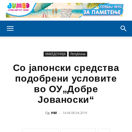
МАКЕДОНИЈА
Република
Со јапонски средства
подобрени условите
во ОУ„Добре
Јованоски“
Од
НМ
-
14:46 08.04.2019