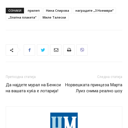
ОЗНАКИ
прилеп
Нина Спирова
наградите „3 Ноември“
„Златна плакета“
Миле Талески
Претходна статија
Следна статија
Да најдете мурал на Бенкси
Норвешката принцеза Марта
на вашата куќа е лотарија!
Луиз снима реално шоу