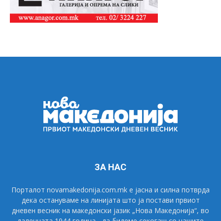
ЗА НАС
Порталот novamakedonija.com.mk е јасна и силна потврда
дека остануваме на линијата што ја постави првиот
дневен весник на македонски јазик „Нова Македонија“, во
далечната 1944 година - да бидеме секогаш со нашите