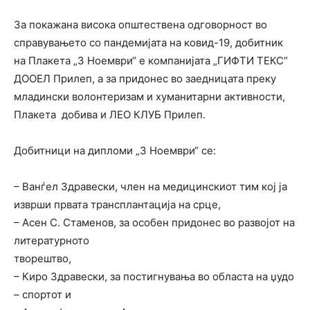
За покажана висока општествена одговорност во
справувањето со пандемијата на ковид-19, добитник
на Плакета „3 Ноември“ е компанијата „ГИФТИ ТЕКС“
ДООЕЛ Прилеп, а за придонес во заедницата преку
младински волонтеризам и хуманитарни активности,
Плакета добива и ЛЕО КЛУБ Прилеп.
Добитници на дипломи „3 Ноември“ се:
– Ванѓел Здравески, член на медицинскиот тим кој ја
изврши првата трансплантација на срце,
– Асен С. Стаменов, за особен придонес во развојот на
литературното
творештво,
– Киро Здравески, за постигнувања во областа на џудо
– спортот и