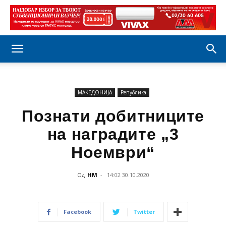
МАКЕДОНИЈА
Република
Познати добитниците
на наградите „3
Ноември“
Од
НМ
-
14:02 30.10.2020
Facebook
Twitter