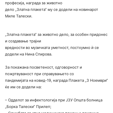
професија, награда за животно
дело „Златна плакета“ му се додели на новинарот
Миле Талески.
„Златна плакета“ за животно дело, за особен придонес
и создавање трајни
вредности во музичката уметност, постхумно ѝ се
додели на Нина Спирова.
За покажана посветеност, одговорност и
пожртвуваност при справувањето со
пандемијата на ковид-19, награда Плакета „3 Ноември“
ќе им се додели на:
– Одделот за инфектологија при ЈЗУ Општа болница
„Борка Талески“ Прилеп;