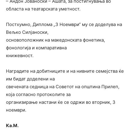
– Андон Јованоски – Ашата, за постигнувања во
областа на театарската уметност.
Постхумно, Диплома „3 Ноември“ му се доделува на
Вељко Силјаноски,
основоположник на македонската фонетика,
фонологија и компаративна
книжевност.
Наградите на добитниците и на нивните семејства ќе
им бидат доделени на
свечената седница на Советот на општина Прилеп,
која согласно протоколите за
организирање настани ќе се одржи во вторник, 3
ноември.
Ка.М.