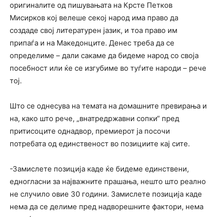
оригиналите од пишувањата на Крсте Петков
Мисирков кој велеше секој народ има право да
создаде свој литературен јазик, и тоа право им
припаѓа и на Македонците. Денес треба да се
определиме – дали сакаме да бидеме народ со своја
посебност или ќе се изгубиме во туѓите народи – рече
тој.
Што се однесува на темата на домашните превирања и
на, како што рече, „внатредржавни сопки“ пред
притисоците однадвор, премиерот ја посочи
потребата од единственост во позициите кај сите.
-Замислете позиција каде ќе бидеме единствени,
едногласни за најважните прашања, нешто што реално
не случило овие 30 години. Замислете позиција каде
нема да се делиме пред надворешните фактори, нема