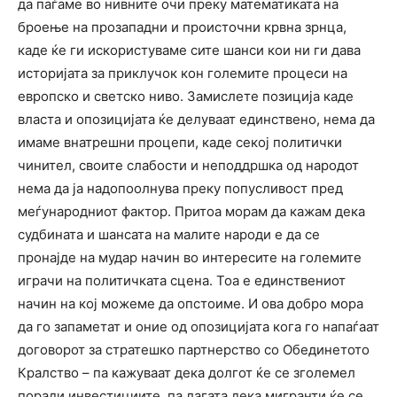
да паѓаме во нивните очи преку математиката на
броење на прозападни и происточни крвна зрнца,
каде ќе ги искористуваме сите шанси кои ни ги дава
историјата за приклучок кон големите процеси на
европско и светско ниво. Замислете позиција каде
власта и опозицијата ќе делуваат единствено, нема да
имаме внатрешни процепи, каде секој политички
чинител, своите слабости и неподдршка од народот
нема да ја надопоолнува преку попусливост пред
меѓународниот фактор. Притоа морам да кажам дека
судбината и шансата на малите народи е да се
пронајде на мудар начин во интересите на големите
играчи на политичката сцена. Тоа е единствениот
начин на кој можеме да опстоиме. И ова добро мора
да го запаметат и оние од опозицијата кога го напаѓаат
договорот за стратешко партнерство со Обединетото
Кралство – па кажуваат дека долгот ќе се зголемел
поради инвестициите, па лагата дека мигранти ќе се