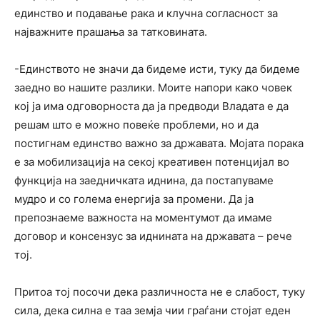
единство и подавање рака и клучна согласност за
најважните прашања за татковината.
-Единството не значи да бидеме исти, туку да бидеме
заедно во нашите разлики. Моите напори како човек
кој ја има одговорноста да ја предводи Владата е да
решам што е можно повеќе проблеми, но и да
постигнам единство важно за државата. Мојата порака
е за мобилизација на секој креативен потенцијал во
функција на заедничката иднина, да постапуваме
мудро и со голема енергија за промени. Да ја
препознаеме важноста на моментумот да имаме
договор и консензус за иднината на државата – рече
тој.
Притоа тој посочи дека различноста не е слабост, туку
сила, дека силна е таа земја чии граѓани стојат еден