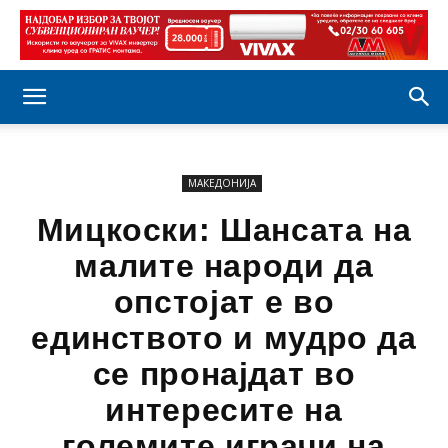
МАКЕДОНИЈА
Мицкоски: Шансата на
малите народи да
опстојат е во
единството и мудро да
се пронајдат во
интересите на
големите играчи на