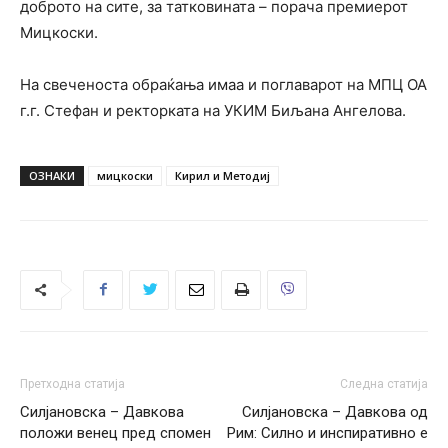
доброто на сите, за татковината – порача премиерот
Мицкоски.
На свеченоста обраќања имаа и поглаварот на МПЦ ОА
г.г. Стефан и ректорката на УКИМ Биљана Ангелова.
ОЗНАКИ
мицкоски
Кирил и Методиј
Претходна статија
Следна статија
Силјановска – Давкова
Силјановска – Давкова од
положи венец пред спомен
Рим: Силно и инспиративно е