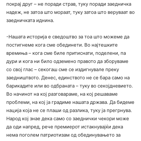
покрај друг – не поради страв, туку поради заедничка
надеж, не затоа што мораат, туку затоа што веруваат во
заедничката иднина.
-Нашата историја е сведоштво за тоа што можеме да
постигнеме кога сме обединети. Во најтешките
времиња – кога сме биле притиснати, поделени, па
дури и кога ни било одземено правото да зборуваме
со свој глас – секогаш сме се издигнувале преку
заедништвото. Денес, единството не се бара само на
барикадите или во одбраната – туку во секојдневието.
Во начинот на кој разговараме, на кој решаваме
проблеми, на кој ја градиме нашата држава. Да бидеме
нација која не се плаши од разлика, туку ја прегрнува.
Народ кој знае дека само со заеднички чекори може
да оди напред, рече премиерот истакнувајќи дека
нема поголем патриотизам од обединувањето за