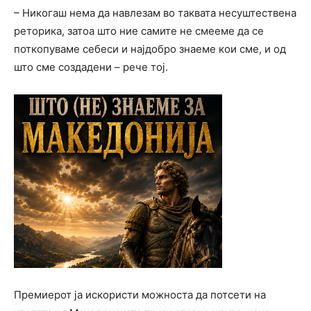
– Никогаш нема да навлезам во таквата несуштествена
реторика, затоа што ние самите не смееме да се
поткопуваме себеси и најдобро знаеме кои сме, и од
што сме создадени – рече тој.
Премиерот ја искористи можноста да потсети на