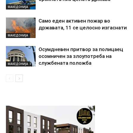
МАКЕДОНИЈА
Само еден активен пожар во
државата, 11 се целосно изгаснати
МАКЕДОНИЈА
Осумдневен притвор за полицаец
осомничен за злоупотреба на
службената положба
МАКЕДОНИЈА