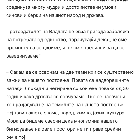
соединува многу мудри и достоинствени умови,
синови и ќерки на нашиот народ и држава.
Претседателот на Владата во оваа пригода забележа
на потребата од единство, порачувајќи дека „не сме
премногу да се двоиме, и не сме пресилни за да се
разединуваме“.
– Сакам да се осврнам на две теми кои се суштествено
важни за нашето постоење. Првата се надворешните
напади, блокади и негирања со кои еве повеќе од 30
години како држава се соочуваме. Тие се насочени
кон разјадување на темелите на нашето постоење.
Најпрвин ашето знаме, народ, химна, јазик, култура.
Мора да бидеме свесни дека многумина нашето
битисување на овие простори не ги прави среќни –
рече тој.