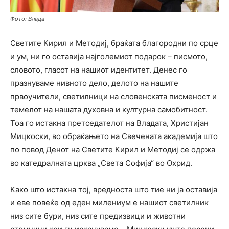
Фото: Влада
Светите Кирил и Методиј, браќата благородни по срце
и ум, ни го оставија најголемиот подарок – писмото,
словото, гласот на нашиот идентитет. Денес го
празнуваме нивното дело, делото на нашите
првоучители, светилници на словенската писменост и
темелот на нашата духовна и културна самобитност.
Тоа го истакна претседателот на Владата, Христијан
Мицкоски, во обраќањето на Свечената академија што
по повод Денот на Светите Кирил и Методиј се одржа
во катедралната црква „Света Софија“ во Охрид.
Како што истакна тој, вредноста што тие ни ја оставија
и еве повеќе од еден милениум е нашиот светилник
низ сите бури, низ сите предизвици и животни