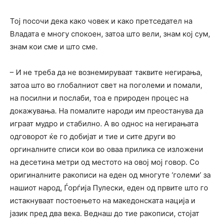
Тој посочи дека како човек и како претседател на
Владата е многу спокоен, затоа што вели, знам кој сум,
знам кои сме и што сме.
– И не треба да не вознемируваат таквите негирања,
затоа што во глобалниот свет на поголеми и помали,
на посилни и послаби, тоа е природен процес на
докажувања. На помалите народи им преостанува да
играат мудро и стабилно. А во однос на негирањата
одговорот ќе го добијат и тие и сите други во
оргиналните списи кои во оваа прилика се изложени
на десетина метри од местото на овој мој говор. Со
оригиналните ракописи на еден од многуте ‘големи’ за
нашиот народ, Ѓорѓија Пулески, еден од првите што го
истакнуваат постоењето на македонската нација и
јазик пред два века. Веднаш до тие ракописи, стојат