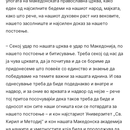
улогата на Македонската православна црква, како
еден од најсилните бедеми на нашиот народ, мајката,
како што рече, на нашиот духовен раст низ вековите,
нашето засолниште и најсилен доказ за нашето
постоење.
– Секој удар по нашата црква е удар по Македонија, по
нашето постоење и битисување. Треба секој од нас да
ја чува црквата, да ја почитува и да се бориме да
придонесеме што повеќе со единство и знаење да
победуваме на темите важни за нашата иднина. И ова
однесување треба да биде подеднакво и внатре и
надвор, и за оние во врквата и надвор од нејзе – рече
тој притоа посочувајќи дека таков треба да биде и
односот кон сите наши огништа кои се потврдата за
нашето постоење – и кон најстариот Универзитет „Св.
Кирил и Методиј“ и кон нашата Македонска академија
на науките и уметностите која била и продолжува да