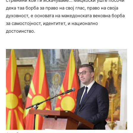
стрмнини кои ги искачуваме… Мицкоски уште посочи
дека таа борба за право на свој глас, право на своја
духовност, е основата на македонската вековна борба
за самостојност, идентитет, и национално
достоинство.