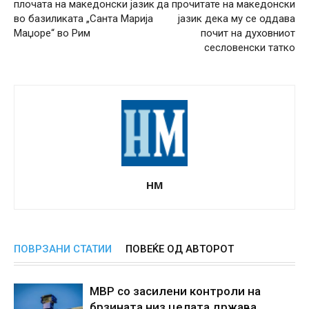
плочата на македонски јазик
да прочитате на македонски
во базиликата „Санта Марија
јазик дека му се оддава
Маџоре“ во Рим
почит на духовниот
сесловенски татко
НМ
ПОВРЗАНИ СТАТИИ
ПОВЕЌЕ ОД АВТОРОТ
МВР со засилени контроли на
брзината низ целата држава