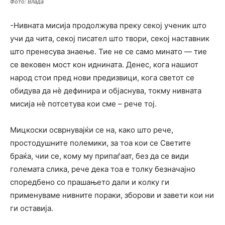
Фото: Влада
-Нивната мисија продолжува преку секој ученик што
учи да чита, секој писател што твори, секој наставник
што пренесува знаење. Тие не се само минато — тие
се вековен мост кон иднината. Денес, кога нашиот
народ стои пред нови предизвици, кога светот се
обидува да нè дефинира и објаснува, токму нивната
мисија нè потсетува кои сме – рече тој.
Мицкоски осврнувајќи се на, како што рече,
простодушните полемики, за тоа кои се Светите
браќа, чии се, кому му припаѓаат, без да се види
големата слика, рече дека тоа е толку безначајно
споредбено со прашањето дали и колку ги
применуваме нивните пораки, зборови и завети кои ни
ги оставија.