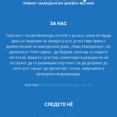
ЗА НАС
Порталот novamakedonija.com.mk е јасна и силна потврда
дека остануваме на линијата што ја постави првиот
дневен весник на македонски јазик „Нова Македонија“, во
далечната 1944 година - да бидеме секогаш со нашите
читатели. Вашите сугестии, коментари и реакции ќе ни
послужат да го развиваме порталот за да допреме до
сите што сакаат да прочитаат точна, навремена и
проверена информација.
Контакт:
nm@novamakedonija.com.mk
СЛЕДЕТЕ НÈ