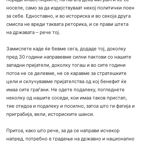
носеле, само за да издејствуваат некој политички поен
за себе. Едноставно, и во историска и во секоја друга
смисла не вреди таквата реторика, и се прави штета
на државата – рече тој.
Замислете каде ќе бевме сега, додаде тој, доколку
пред 30 години направевме силни пактови со нашите
западни пријатели, доколку тогаш и во сите години
потоа не се делевме, не се каравме за стратешките
цели и склучувавме пријателства од кој бенефит ќе
имаа сите граѓани. Не одете подалеку, погледнете
неколку од нашите соседи, кои имаа таков пристап,
тие отидоа и подалеку и посилно, затоа што ги фатија и
приграбија, вели, историските шанси.
Притоа, како што рече, за да се направи исчекор
напред, потребно е градење на државно и национално