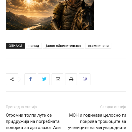
ОЗНАКИ
напад
Јавно обвинителство
осомничени
Претходна статија
Следна статија
Огромни толпи луѓе се
МОН и годинава целосно ги
придружија на погребната
покрива трошоците за
поворка за ајатолахот Али
учениците на меѓународните