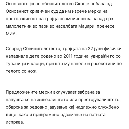
Основното јавно обвинителство Скопје побара од
Основниот кривичен суд да им изрече мерки на
претпазливост на тројца осомничени за напад врз
малолетник во парк во населбата Маџари, пренесе
МИА.
Според Обвинителството, тројцата на 22 јуни физички
нападнале дете родено во 2011 година, удирајќи го со
тупаници и клоци, при што му нанеле и расекотини по
телото со нож.
Предложените мерки вклучуваат забрана за
напуштање на живеалиштето или престојувалиштето,
обврска за редовно јавување кај надлежно службено
лице, како и привремено одземање на патната
исправа.