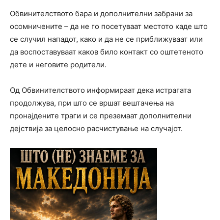
Обвинителството бара и дополнителни забрани за
осомничените – да не го посетуваат местото каде што
се случил нападот, како и да не се приближуваат или
да воспоставуваат каков било контакт со оштетеното
дете и неговите родители.
Од Обвинителството информираат дека истрагата
продолжува, при што се вршат вештачења на
пронајдените траги и се преземаат дополнителни
дејствија за целосно расчистување на случајот.