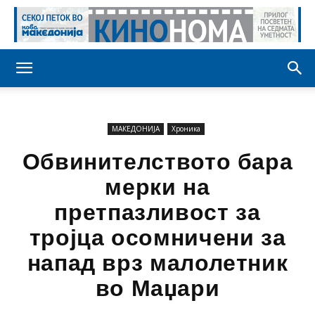
МАКЕДОНИЈА
Хроника
Обвинителството бара
мерки на
претпазливост за
тројца осомничени за
напад врз малолетник
во Маџари