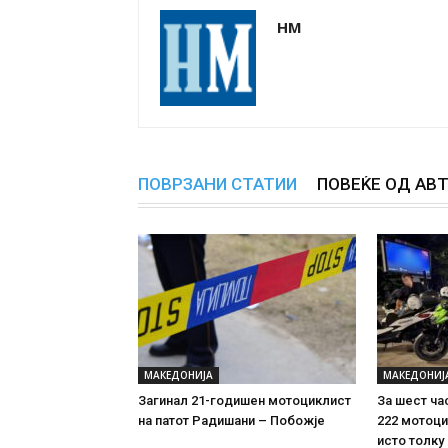
НМ
ПОВРЗАНИ СТАТИИ
ПОВЕЌЕ ОД АВ
МАКЕДОНИЈА
МАКЕДОНИЈ
Загинал 21-годишен мотоциклист
За шест ча
на патот Радишани – Побожје
222 мотоци
исто толку