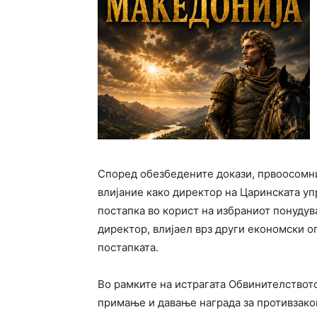
Според обезбедените докази, првоосомни
влијание како директор на Царинската уп
постапка во корист на избраниот понудув
директор, влијаел врз други економски о
постапката.
Во рамките на истрагата Обвинителствот
примање и давање награда за противзако