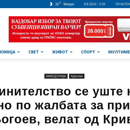
C
22
8.8.2026 - 5:39
ПЕЧАТЕН
Skopje
НОМИЈА
СВЕТ
ЖИВОТ
СПОРТ
МУЛТИМЕ
МАКЕДОНИЈА
Хроника
инителство се уште 
о по жалбата за пр
огоев, велат од Кри