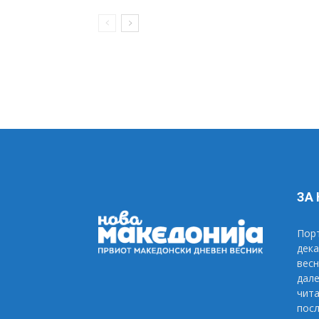
ЗА
Порт
дека
весн
дале
чита
посл