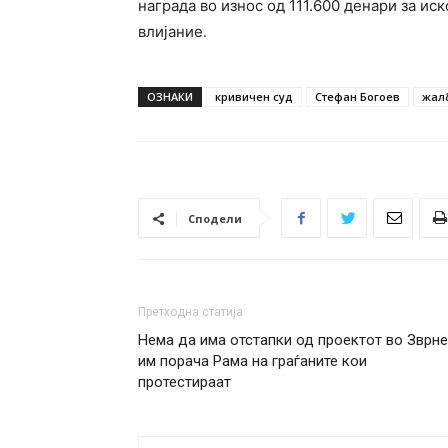
награда во износ од 111.600 денари за и
влијание.
ОЗНАКИ
кривичен суд
Стефан Богоев
жал
Сподели
Претходна статија
Нема да има отстапки од проектот во Зврне
им порача Рама на граѓаните кои
протестираат