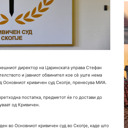
нешниот директор на Царинската управа Стефан
телството и јавниот обвинител кое сè уште нема
 Основниот кривичен суд Скопје, пренесува МИА.
претходна постапка, предметот ќе го достави до
уваат од Кривичен.
ен во Основниот кривичен суд во Скопје, каде што