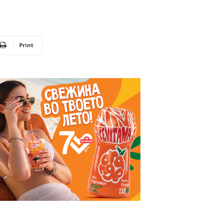
Print