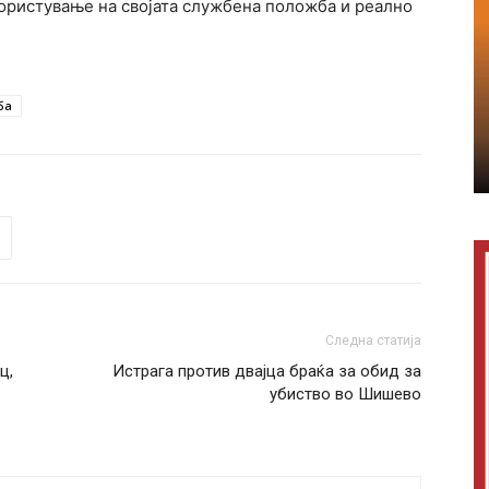
скористување на својата службена положба и реално
ба
Следна статија
ц,
Истрага против двајца браќа за обид за
убиство во Шишево