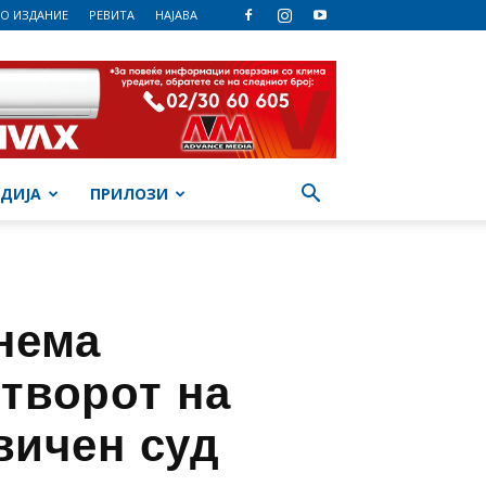
О ИЗДАНИЕ
РЕВИТА
НАЈАВА
ДИЈА
ПРИЛОЗИ
нема
итворот на
вичен суд