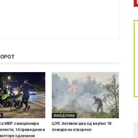
ТОРОТ
А
МАКЕДОНИЈА
са МВР санкционира
ЦУК: Активни два од вкупно 18
клисти, 14 приведени и
пожари на отворено
 мотори одземени