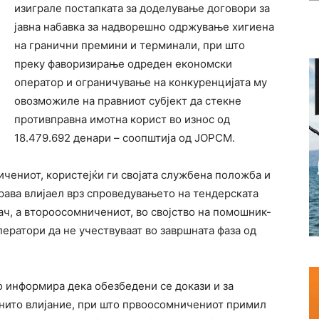
изиграле постапката за доделување договори за
јавна набавка за надворешно одржување хигиена
на гранични премини и терминали, при што
преку фаворизирање одреден економски
оператор и ограничување на конкуренцијата му
овозможиле на правниот субјект да стекне
противправна имотна корист во износ од
18.479.692 денари – соопштија од ЈОРСМ.
чениот, користејќи ги својата службена положба и
рава влијаел врз спроведувањето на тендерската
ач, а второосомничениот, во својство на помошник-
ператори да не учествуваат во завршната фаза од
о информира дека обезбедени се докази и за
нито влијание, при што првоосомничениот примил