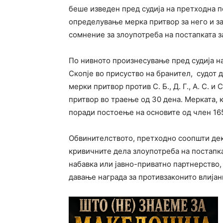
беше изведен пред судија на претходна 
определување мерка притвор за него и з
сомнение за злоупотреба на постапката з
По нивното произнесување пред судија н
Скопје во присуство на бранител, судот 
мерки притвор против С. Б., Д. Г., А. С. и
притвор во траење од 30 дена. Мерката,
поради постоење на основите од член 165 с
Обвинителството, претходно соопшти дек
кривичните дела злоупотреба на постапка
набавка или јавно-приватно партнерство,
давање награда за противзаконито влијан