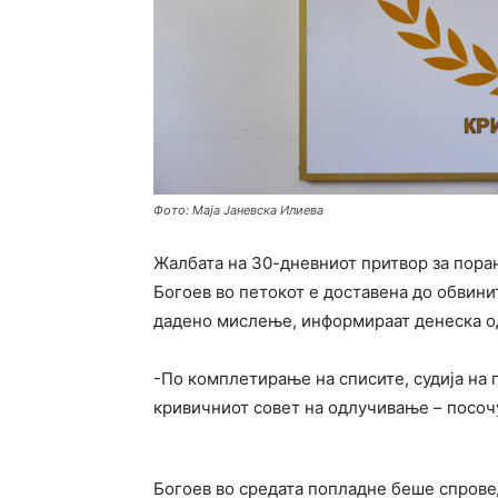
Фото: Маја Јаневска Илиева
Жалбата на 30-дневниот притвор за пора
Богоев во петокот е доставена до обвини
дадено мислење, информираат денеска од
-По комплетирање на списите, судија на 
кривичниот совет на одлучивање – посоч
Богоев во средата попладне беше спровед