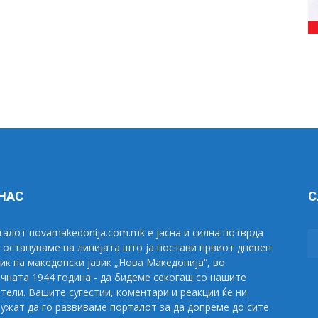
 НАС
С
алот novamakedonija.com.mk е јасна и силна потврда
 остануваме на линијата што ја постави првиот дневен
ик на македонски јазик „Нова Македонија“, во
чната 1944 година - да бидеме секогаш со нашите
тели. Вашите сугестии, коментари и реакции ќе ни
ужат да го развиваме порталот за да допреме до сите