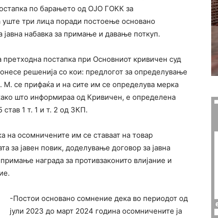
постапка по барањето од ОЈО ГОКК за
а уште три лица поради постоење основано
а јавна набавка за примање и давање поткуп.
а претходна постапка при Основниот кривичен суд
донесе решенија со кои: предлогот за определување
 С. М. се прифаќа и на сите им се определува мерка
 како што информираа од Кривичен, е определена
тав 1 т. 1 и т. 2 од ЗКП.
а на осомничените им се ставаат на товар
та за јавен повик, доделување договор за јавна
 примање награда за противзаконито влијание и
ие.
-Постои основано сомнение дека во периодот од
јули 2023 до март 2024 година осомничените ја