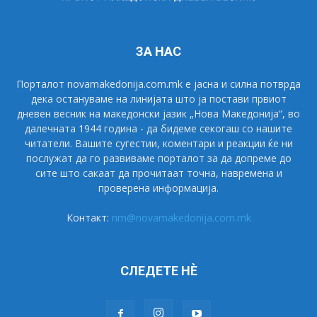
ЗА НАС
Порталот novamakedonija.com.mk е јасна и силна потврда
дека остануваме на линијата што ја постави првиот
дневен весник на македонски јазик „Нова Македонија“, во
далечната 1944 година - да бидеме секогаш со нашите
читатели. Вашите сугестии, коментари и реакции ќе ни
послужат да го развиваме порталот за да допреме до
сите што сакаат да прочитаат точна, навремена и
проверена информација.
Контакт:
nm@novamakedonija.com.mk
СЛЕДЕТЕ НÈ