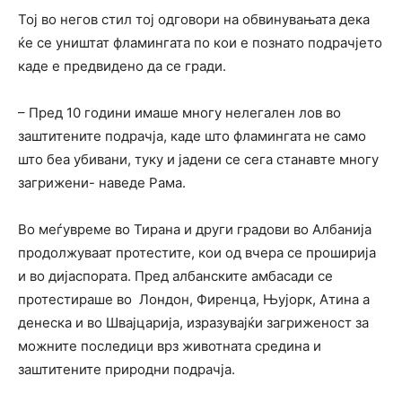
Тој во негов стил тој одговори на обвинувањата дека
ќе се уништат фламингата по кои е познато подрачјето
каде е предвидено да се гради.
– Пред 10 години имаше многу нелегален лов во
заштитените подрачја, каде што фламингата не само
што беа убивани, туку и јадени се сега станавте многу
загрижени- наведе Рама.
Во меѓувреме во Тирана и други градови во Албанија
продолжуваат протестите, кои од вчера се проширија
и во дијаспората. Пред албанските амбасади се
протестираше во Лондон, Фиренца, Њујорк, Атина а
денеска и во Швајцарија, изразувајќи загриженост за
можните последици врз животната средина и
заштитените природни подрачја.