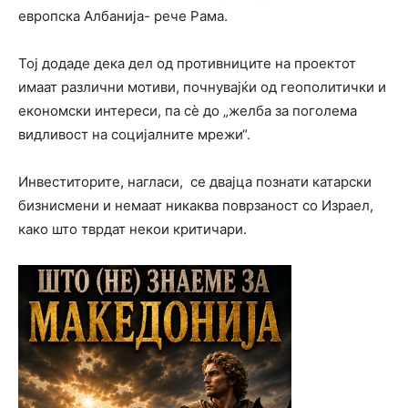
европска Албанија- рече Рама.
Тој додаде дека дел од противниците на проектот
имаат различни мотиви, почнувајќи од геополитички и
економски интереси, па сѐ до „желба за поголема
видливост на социјалните мрежи“.
Инвеститорите, нагласи, се двајца познати катарски
бизнисмени и немаат никаква поврзаност со Израел,
како што тврдат некои критичари.