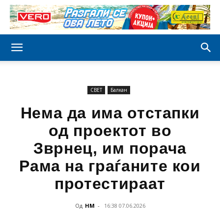
СВЕТ
Балкан
Нема да има отстапки
од проектот во
Зврнец, им порача
Рама на граѓаните кои
протестираат
Од
НМ
-
16:38 07.06.2026