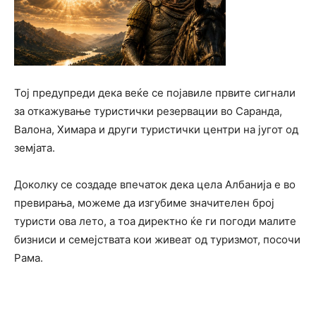
Тој предупреди дека веќе се појавиле првите сигнали
за откажување туристички резервации во Саранда,
Валона, Химара и други туристички центри на југот од
земјата.
Доколку се создаде впечаток дека цела Албанија е во
превирања, можеме да изгубиме значителен број
туристи ова лето, а тоа директно ќе ги погоди малите
бизниси и семејствата кои живеат од туризмот, посочи
Рама.