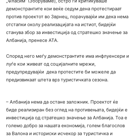
„Фласим“ (Зборуваме), остро ги критикуваше
демонстрантите кои веќе седум дена протестираат
против проектот во Зврнец, порачувајќи им дека нема
отстапки околу реализацијата на истиот, бидејќи
станува збор за инвестиција од стратешко значење за
Албанија, пренесе АТА.
Според него меѓу демонстрантите има инфлуенсери и
луѓе кои живеат од социјалните мрежи,
предупредувајќи дека протестите би можеле да
предизвикаат штета врз туристичката сезона.
– Албанија нема да остане заложник. Проектот ќе
биде реализиран без оглед на противењата, бидејќи е
инвестиција од стратешко значење за Албанија. Тоа е
големо добро за нашата економија, голем благослов
за Валона и историски исчекор за туристичка и