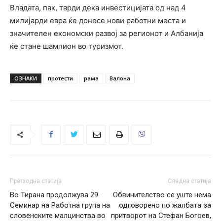
Владата, пак, тврди дека инвестицијата од над 4
милијарди евра ќе донесе нови работни места и
значителен економски развој за регионот и Албанија
ќе стане шампион во туризмот.
ОЗНАКИ
протести
рама
Валона
Претходна статија
Следна статија
Во Тирана продолжува 29.
Обвинителство се уште нема
Семинар на Работна група на
одговорено по жалбата за
словенските малцинства во
притворот на Стефан Богоев,