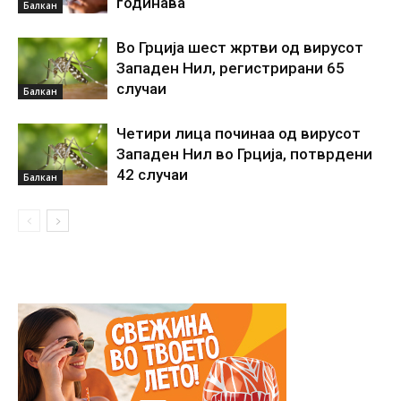
годинава
Балкан
Во Грција шест жртви од вирусот
Западен Нил, регистрирани 65
случаи
Балкан
Четири лица починаа од вирусот
Западен Нил во Грција, потврдени
42 случаи
Балкан