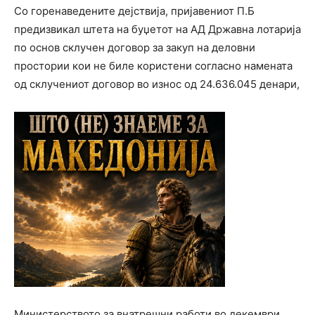
Со горенаведените дејствија, пријавениот П.Б
предизвикал штета на буџетот на АД Државна лотарија
по основ склучен договор за закуп на деловни
простории кои не биле користени согласно намената
од склучениот договор во износ од 24.636.045 денари,
Министерството за внатрешни работи во декември