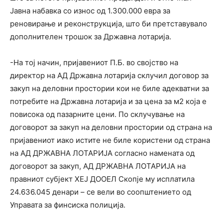
Јавна набавка со износ од 1.300.000 евра за
реновирање и реконструкција, што би претставувало
дополнителен трошок за Државна лотарија.
-На тој начин, пријавениот П.Б. во својство на
директор на АД Државна лотарија склучил договор за
закуп на деловни простории кои не биле адекватни за
потребите на Државна лотарија и за цена за м2 која е
повисока од пазарните цени. По склучување на
договорот за закуп на деловни простории од страна на
пријавениот иако истите не биле користени од страна
на АД ДРЖАВНА ЛОТАРИЈА согласно намената од
договорот за закуп, АД ДРЖАВНА ЛОТАРИЈА на
правниот субјект ХЕЈ ДООЕЛ Скопје му исплатила
24.636.045 денари – се вели во соопштението од
Управата за финсиска полиција.