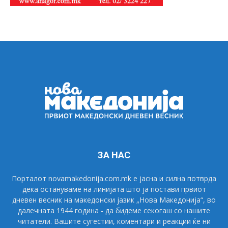
ЗА НАС
Порталот novamakedonija.com.mk е јасна и силна потврда
дека остануваме на линијата што ја постави првиот
дневен весник на македонски јазик „Нова Македонија“, во
далечната 1944 година - да бидеме секогаш со нашите
читатели. Вашите сугестии, коментари и реакции ќе ни