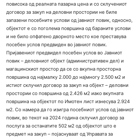
повисока од реалната пазарна цена и со склучениот
договор за закуп на деловни простории не биле
запазени посебните услови од јавниот повик, односно,
објектот е со поголема површина од бараните услови
и не било опфатено дворното место кое преставува
посебен услов предвиден во јавниот повик.
Пријавениот предвидел посебен услов во Јавниот
повик – деловниот објект (административен дел) и
магацинскиот простор да се со вкупна просторна
површина од најмалку 2.000 до најмногу 2.500 м2 и
истиот склучил договор за закуп на објект – деловни
простории со површина од 2.426 м2 иако вкупната
површина на објектот по Имотен лист изнесува 2.924
м2. Со намера да го изигра посебниот услов од јавниот
повик, во текот на 2024 година склучил договор за
послуга за останатите 502 м2 од објектот што е
предмет на закуп – појаснуваат од Управата за