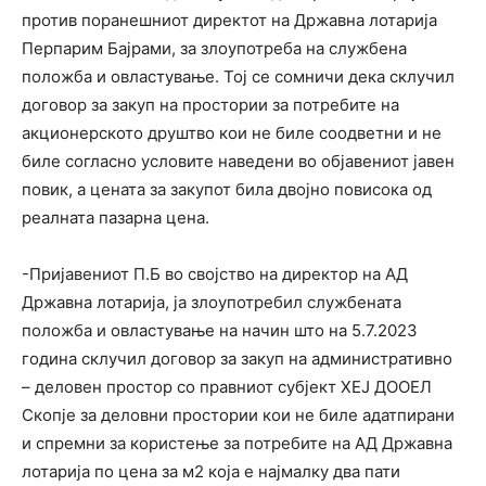
против поранешниот директот на Државна лотарија
Перпарим Бајрами, за злоупотреба на службена
положба и овластување. Тој се сомничи дека склучил
договор за закуп на простории за потребите на
акционерското друштво кои не биле соодветни и не
биле согласно условите наведени во објавениот јавен
повик, а цената за закупот била двојно повисока од
реалната пазарна цена.
-Пријавениот П.Б во својство на директор на АД
Државна лотарија, ја злоупотребил службената
положба и овластување на начин што на 5.7.2023
година склучил договор за закуп на административно
– деловен простор со правниот субјект ХЕЈ ДООЕЛ
Скопје за деловни простории кои не биле адатпирани
и спремни за користење за потребите на АД Државна
лотарија по цена за м2 која е најмалку два пати