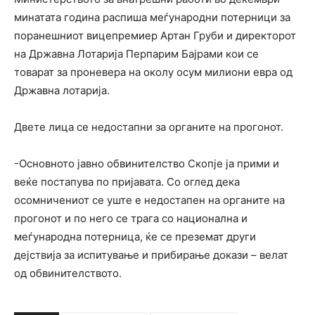
минатата година распиша меѓународни потерници за
поранешниот вицепремиер Артан Груби и директорот
на Државна Лотарија Перпарим Бајрами кои се
товарат за проневера на околу осум милиони евра од
Државна лотарија.
Двете лица се недостапни за органите на прогонот.
-Основното јавно обвинителство Скопје ја прими и
веќе постапува по пријавата. Со оглед дека
осомничениот се уште е недостапен на органите на
прогонот и по него се трага со национална и
меѓународна потерница, ќе се преземат други
дејствија за испитување и прибирање докази – велат
од обвинителството.