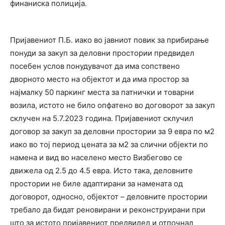
финаниска полиција.
Пријавениот П.Б. иако во јавниот повик за прибирање
понуди за закуп за деловни простории предвидел
посебен услов понудувачот да има сопствено
дворното место на објектот и да има простор за
најмалку 50 паркинг места за патнички и товарни
возила, истото не било опфатено во договорот за закуп
склучен на 5.7.2023 година. Пријавениот склучил
договор за закуп за деловни простории за 9 евра по м2
иако во тој период цената за м2 за слични објекти по
намена и вид во населено место Визбегово се
движела од 2.5 до 4.5 евра. Исто така, деловните
простории не биле адаптирани за намената од
договорот, односно, објектот – деловните простории
требало да бидат реновирани и реконструирани при
што за истото пријавениот предвидел и отпочнал