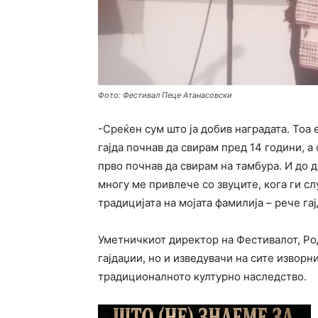
Фото: Фестивал Пеце Атанасовски
-Среќен сум што ја добив наградата. Тоа 
гајда почнав да свирам пред 14 години, а
прво почнав да свирам на тамбура. И до 
многу ме привлече со звуците, кога ги сл
традицијата на мојата фамилија – рече гај
Уметничкиот директор на Фестивалот, Ро
гајдаџии, но и изведувачи на сите изворн
традиционалното културно наследство.