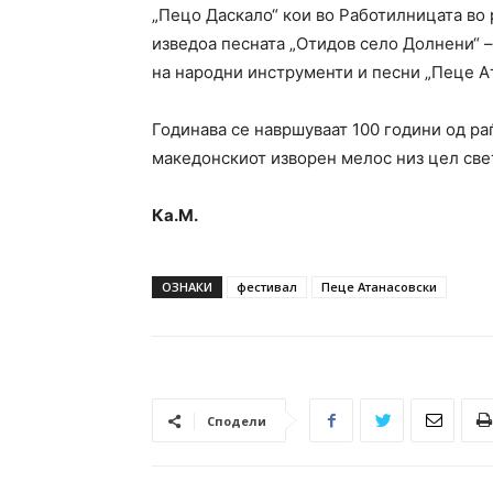
„Пецо Даскало“ кои во Работилницата во р
изведоа песната „Отидов село Долнени“ 
на народни инструменти и песни „Пеце А
Годинава се навршуваат 100 години од ра
македонскиот изворен мелос низ цел свет
Ка.М.
ОЗНАКИ
фестивал
Пеце Атанасовски
Сподели