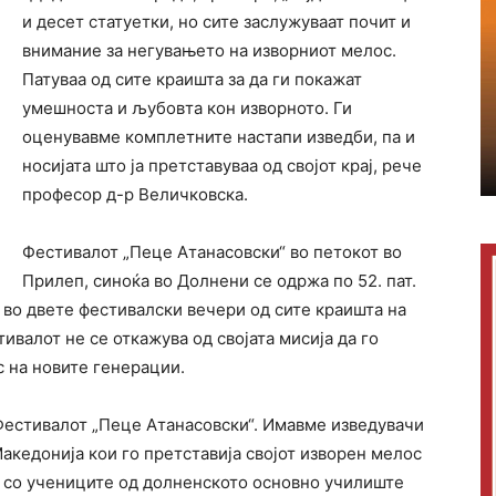
и десет статуетки, но сите заслужуваат почит и
внимание за негувањето на изворниот мелос.
Патуваа од сите краишта за да ги покажат
умешноста и љубовта кон изворното. Ги
оценувавме комплетните настапи изведби, па и
носијата што ја претставуваа од својот крај, рече
професор д-р Величковска.
Фестивалот „Пеце Атанасовски“ во петокот во
Прилеп, синоќа во Долнени се одржа по 52. пат.
 во двете фестивалски вечери од сите краишта на
ивалот не се откажува од својата мисија да го
с на новите генерации.
естивалот „Пеце Атанасовски“. Имавме изведувачи
Македонија кои го претставија својот изворен мелос
а со учениците од долненското основно училиште