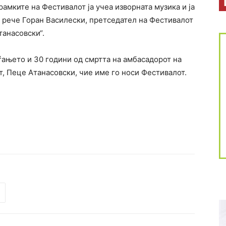
амките на Фестивалот ја учеа изворната музика и ја
– рече Горан Василески, претседател на Фестивалот
танасовски“.
ѓањето и 30 години од смртта на амбасадорот на
, Пеце Атанасовски, чие име го носи Фестивалот.