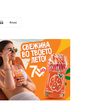
Print