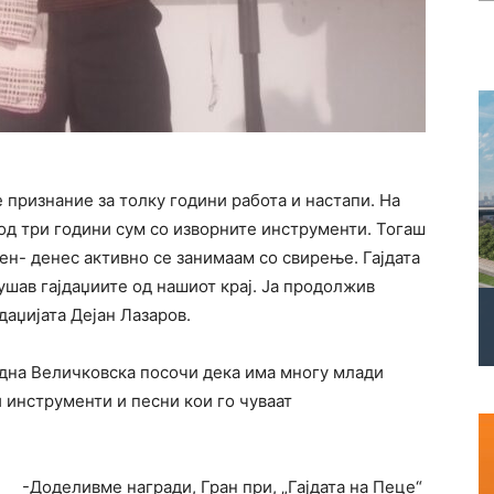
е признание за толку години работа и настапи. На
 од три години сум со изворните инструменти. Тогаш
ден- денес активно се занимаам со свирење. Гајдата
ушав гајдаџиите од нашиот крај. Ја продолжив
даџијата Дејан Лазаров.
дна Величковска посочи дека има многу млади
и инструменти и песни кои го чуваат
-Доделивме награди, Гран при, „Гајдата на Пеце“