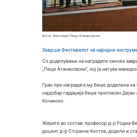
Фото: Фестивал Пеце Атанасовски
Заврши Фестивалот на народни инструме
Со доделување на наградите синоќа завр
„Пеце Атанасовски”, кој ја негува македо
Гран при наградата му беше доделена на 
најдобар гајдаџија беше прогласен Дејан
Кочанско.
Жирито во состав: професор д-р Родна В
доцент д-р Стојанче Костов, додели и ст