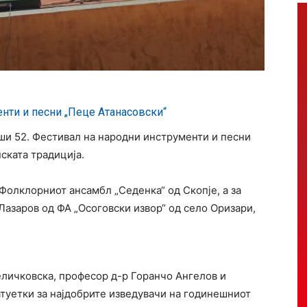
нти и песни „Пеце Атанасовски“
ши 52. Фестивал на народни инструменти и песни
нската традиција.
Фолклорниот ансамбл „Седенка“ од Скопје, а за
 Лазаров од ФА „Осоговски извор“ од село Оризари,
еличковска, професор д-р Горанчо Ангелов и
атуетки за најдобрите изведувачи на годинешниот