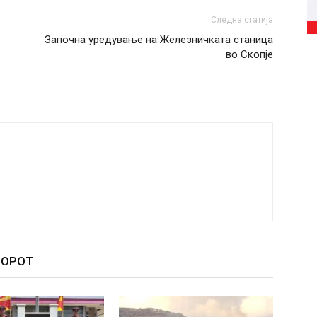
Следна статија
Започна уредување на Железничката станица
во Скопје
ТОРОТ