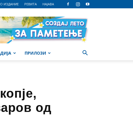
О ИЗДАНИЕ
РЕВИТА
НАЈАВА
ДИЈА
ПРИЛОЗИ
копје,
заров од