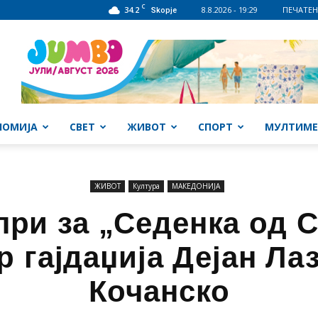
C
34.2
8.8.2026 - 19:29
ПЕЧАТЕН
Skopje
НОМИЈА
СВЕТ
ЖИВОТ
СПОРТ
МУЛТИМЕ
ЖИВОТ
Култура
МАКЕДОНИЈА
при за „Седенка од С
р гајдаџија Дејан Ла
Кочанско