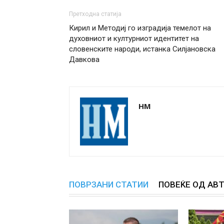
Претходна статија
Кирил и Методиј го изградија темелот на
духовниот и културниот идентитет на
словенските народи, истанка Силјановска
Давкова
НМ
ПОВРЗАНИ СТАТИИ
ПОВЕЌЕ ОД АВ