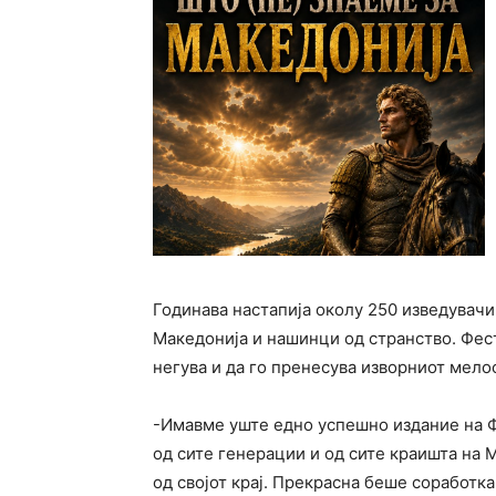
Годинава настапија околу 250 изведувачи
Македонија и нашинци од странство. Фест
негува и да го пренесува изворниот мело
-Имавме уште едно успешно издание на Ф
од сите генерации и од сите краишта на 
од својот крај. Прекрасна беше соработк