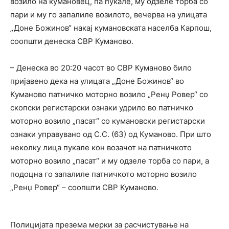
возило на кумановец, па пукале, му одзеле торба со
пари и му го запалиле возилото, вечерва на улицата
„Доне Божинов“ накај кумановската населба Карпош,
соопшти денеска СВР Куманово.
– Денеска во 20:20 часот во СВР Куманово било
пријавено дека на улицата „Доне Божинов“ во
Куманово патничко моторно возило „Ренџ Ровер“ со
скопски регистарски ознаки удрило во патничко
моторно возило „пасат“ со кумановски регистарски
ознаки управувано од С.С. (63) од Куманово. При што
неколку лица пукале кон возачот на патничкото
моторно возило „пасат“ и му одзеле торба со пари, а
подоцна го запалиле патничкото моторно возило
„Ренџ Ровер“ – соопшти СВР Куманово.
Полицијата презема мерки за расчистување на