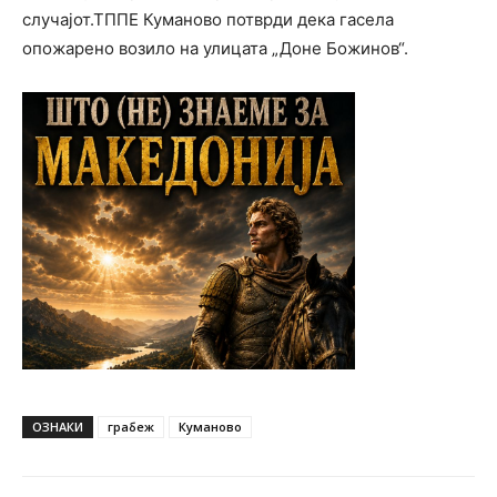
случајот.ТППЕ Куманово потврди дека гасела
опожарено возило на улицата „Доне Божинов“.
ОЗНАКИ
грабеж
Куманово