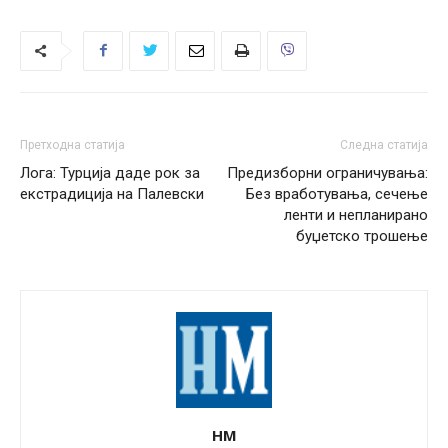
Претходна статија
Следна статија
Лога: Турција даде рок за
Предизборни ограничувања:
екстрадиција на Палевски
Без вработувања, сечење
ленти и непланирано
буџетско трошење
НМ