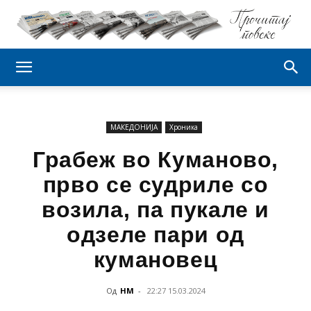
МАКЕДОНИЈА
Хроника
Грабеж во Куманово,
прво се судриле со
возила, па пукале и
одзеле пари од
кумановец
Од
НМ
-
22:27 15.03.2024