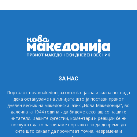
ЗА НАС
Порталот novamakedonija.com.mk е јасна и силна потврда
дека остануваме на линијата што ја постави првиот
дневен весник на македонски јазик „Нова Македонија“, во
далечната 1944 година - да бидеме секогаш со нашите
читатели. Вашите сугестии, коментари и реакции ќе ни
послужат да го развиваме порталот за да допреме до
сите што сакаат да прочитаат точна, навремена и