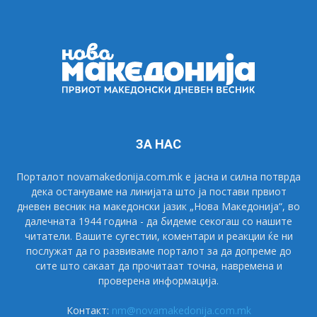
ЗА НАС
Порталот novamakedonija.com.mk е јасна и силна потврда
дека остануваме на линијата што ја постави првиот
дневен весник на македонски јазик „Нова Македонија“, во
далечната 1944 година - да бидеме секогаш со нашите
читатели. Вашите сугестии, коментари и реакции ќе ни
послужат да го развиваме порталот за да допреме до
сите што сакаат да прочитаат точна, навремена и
проверена информација.
Контакт:
nm@novamakedonija.com.mk