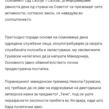
Основниот суд Скопје 1 Скопје, ја информираме
јавноста дека од страна на Советот се преземаат сите
активности, согласно закон, се наведува во
соопштението.
Претходно поради основи на сомневање дека
одредени службени лица, злоупотребувајќи ја својата
службената положба и овластување, му овозможиле
Груевски нелегално да ја напушти Македонија,
Основното јавно обвинителството почна
предистражна постапка.
Поранешниот македонски премиер Никола Груевски,
кој требаше да се јави на издржување на двегодишна
затворска казна за предметот „Тенк“, под се уште
неразјаснети околности пребега во Унгарија, каде што
бара политички азил.