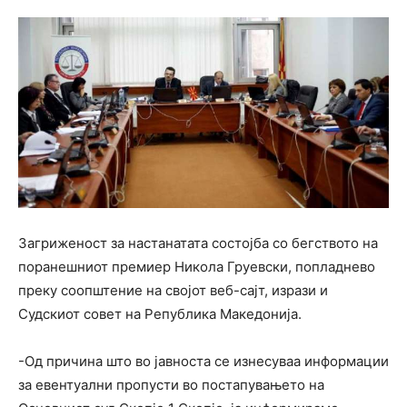
Загриженост за настанатата состојба со бегството на
поранешниот премиер Никола Груевски, попладнево
преку соопштение на својот веб-сајт, изрази и
Судскиот совет на Република Македонија.
-Од причина што во јавноста се изнесуваа информации
за евентуални пропусти во постапувањето на