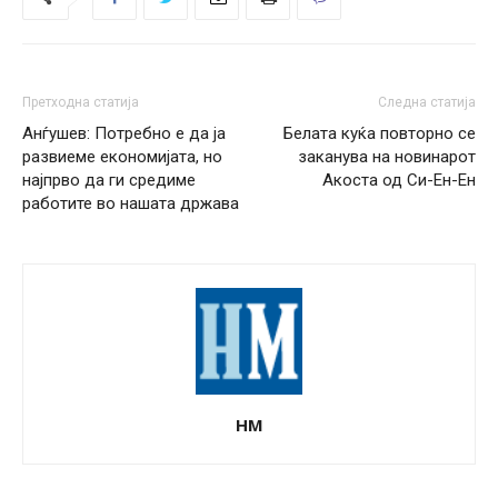
Претходна статија
Следна статија
Анѓушев: Потребно е да ја
Белата куќа повторно се
развиеме економијата, но
заканува на новинарот
најпрво да ги средиме
Акоста од Си-Ен-Ен
работите во нашата држава
НМ