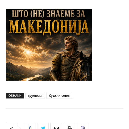
ОЗНАКИ
груевски
Судски совет