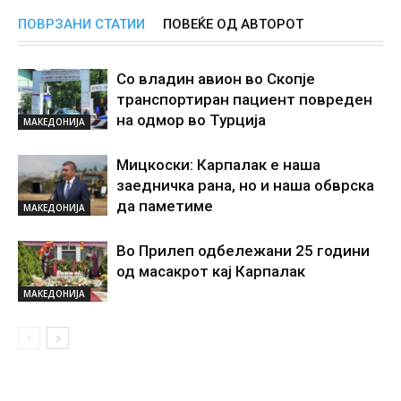
ПОВРЗАНИ СТАТИИ
ПОВЕЌЕ ОД АВТОРОТ
Со владин авион во Скопје
транспортиран пациент повреден
на одмор во Турција
МАКЕДОНИЈА
Мицкоски: Карпалак е наша
заедничка рана, но и наша обврска
да паметиме
МАКЕДОНИЈА
Во Прилеп одбележани 25 години
од масакрот кај Карпалак
МАКЕДОНИЈА