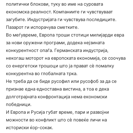
политички блокови, туку во име на суровата
економска реалност. Компаниите ги чувствуваат
загубите. Индустријата ги чувствува последиците.
Пазарот ги испорачува сметките.
Во меѓувреме, Европа троши стотици милијарди евра
за нови оружени програми, додека нејзината
конкурентност опаѓа. Германската индустрија,
некогаш моторот на европската економија, се соочува
со енергетски трошоци што ја прават сè помалку
конкурентна во глобалната трка.
Не треба да се биде русофил или русофоб за да се
признае една едноставна вистина, а тоа е дека
долготрајната конфронтација нема економски
победници.
И Европа и Русија губат време, пари и развојни
можности во конфликт што сè повеќе личи на
историски ќор-сокак.