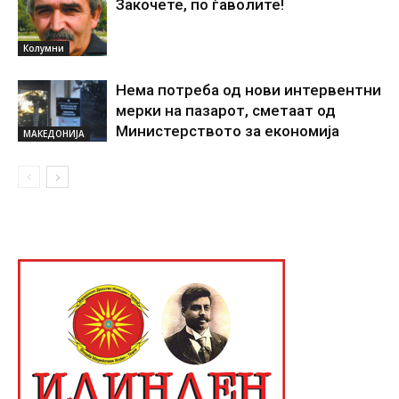
Закочете, по ѓаволите!
Колумни
Нема потреба од нови интервентни
мерки на пазарот, сметаат од
Министерството за економија
МАКЕДОНИЈА