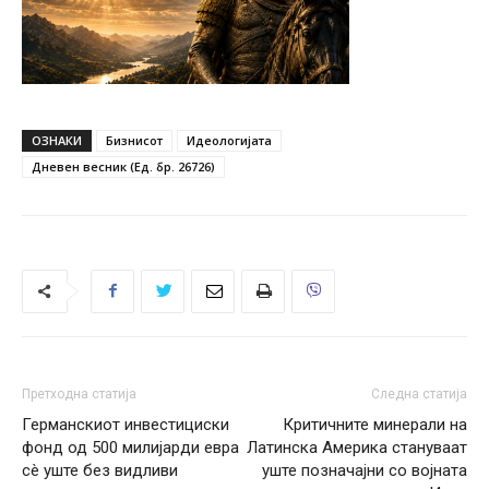
ОЗНАКИ
Бизнисот
Идеологијата
Дневен весник (Ед. бр. 26726)
Претходна статија
Следна статија
Германскиот инвестициски
Критичните минерали на
фонд од 500 милијарди евра
Латинска Америка стануваат
сè уште без видливи
уште позначајни со војната