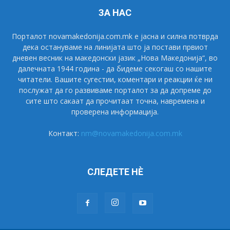
ЗА НАС
Порталот novamakedonija.com.mk е јасна и силна потврда
дека остануваме на линијата што ја постави првиот
дневен весник на македонски јазик „Нова Македонија“, во
далечната 1944 година - да бидеме секогаш со нашите
читатели. Вашите сугестии, коментари и реакции ќе ни
послужат да го развиваме порталот за да допреме до
сите што сакаат да прочитаат точна, навремена и
проверена информација.
Контакт:
nm@novamakedonija.com.mk
СЛЕДЕТЕ НÈ