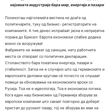
нејзината индустрија бара мир, енергија и пазари
Понекогаш најголемата вистина не доаѓа од
политичарите, туку од бизнис- регистраторите на
компаниите. А тие денес испраќаат јасна и непријатна
порака до Брисел: Европа економски слабее додека
воено се вооружува!
Фабриките не живеат од санкции, ниту работните
места се отвораат со политички декларации.
Стопанството бара поевтина енергија, пазари и
стабилност. Затоа не е случајно што од германските и
европските деловни кругови сè почесто се слушаат
повици за обновување на економските врски со
Русија. Тоа не е идеологија. Тоа е економска логика.
Кога еден наш бизнисмен од Германија зборува за
европски компании што сакаат повторно да добијат
пристап до рускиот пазар, тој не зборува во име на