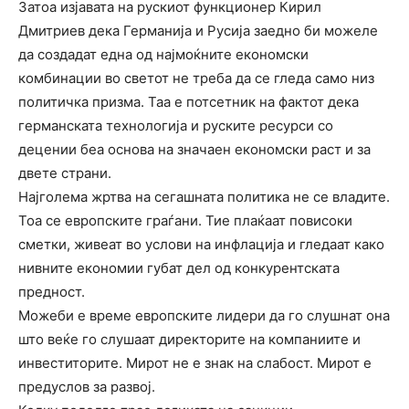
Затоа изјавата на рускиот функционер Кирил
Дмитриев дека Германија и Русија заедно би можеле
да создадат една од најмоќните економски
комбинации во светот не треба да се гледа само низ
политичка призма. Таа е потсетник на фактот дека
германската технологија и руските ресурси со
децении беа основа на значаен економски раст и за
двете страни.
Најголема жртва на сегашната политика не се владите.
Тоа се европските граѓани. Тие плаќаат повисоки
сметки, живеат во услови на инфлација и гледаат како
нивните економии губат дел од конкурентската
предност.
Можеби е време европските лидери да го слушнат она
што веќе го слушаат директорите на компаниите и
инвеститорите. Мирот не е знак на слабост. Мирот е
предуслов за развој.