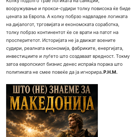
Колку подолго трае логиката на санкции,
вооружување и прокси-судири толку повисока ќе биде
цената за Европа. А колку побрзо надвладее логиката
на дијалогот, трговијата и економската соработка,
толку побрзо континентот ќе се врати на патот на
просперитетот. Историјата не ја движат воените
судири, реалната економија, фабриките, енергијата,
инвестициите и луѓето што создаваат вредност. Токму
затоа европскиот бизнис денес испраќа порака што
политиката не смее повеќе да ја игнорира
. Р.Н.М.