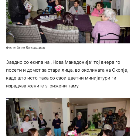
Фото: Игор Бансколиев
Заедно со екипа на „Нова Македонија“ тој вчера го
посети и домот за стари лица, во околината на Скопје,
каде што исто така со свои цветни минијатури ги
израдува жените згрижени таму.