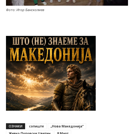
Фото: Игор Бансколиев
ОЗНАКИ
сопиште
„Нова Македонија“
Живко Поповски Цветин
8 Март