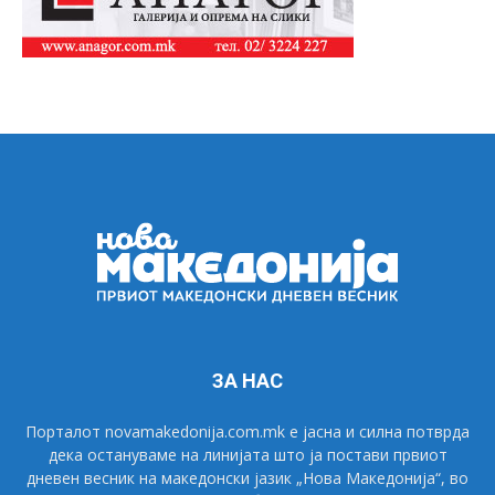
ЗА НАС
Порталот novamakedonija.com.mk е јасна и силна потврда
дека остануваме на линијата што ја постави првиот
дневен весник на македонски јазик „Нова Македонија“, во