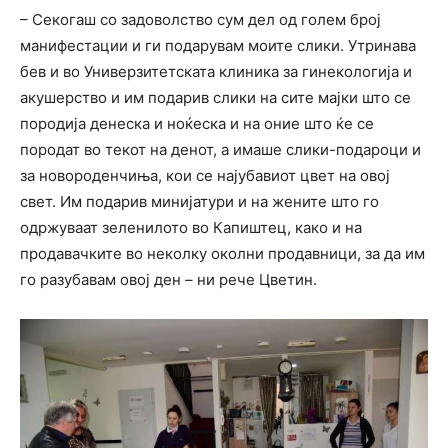
– Секогаш со задоволство сум дел од голем број
манифестации и ги подарувам моите слики. Утринава
бев и во Универзитетската клиника за гинекологија и
акушерство и им подарив слики на сите мајки што се
породија денеска и ноќеска и на оние што ќе се
породат во текот на денот, а имаше слики-подароци и
за новороденчиња, кои се најубавиот цвет на овој
свет. Им подарив минијатури и на жените што го
одржуваат зеленилото во Капиштец, како и на
продавачките во неколку околни продавници, за да им
го разубавам овој ден – ни рече Цветин.