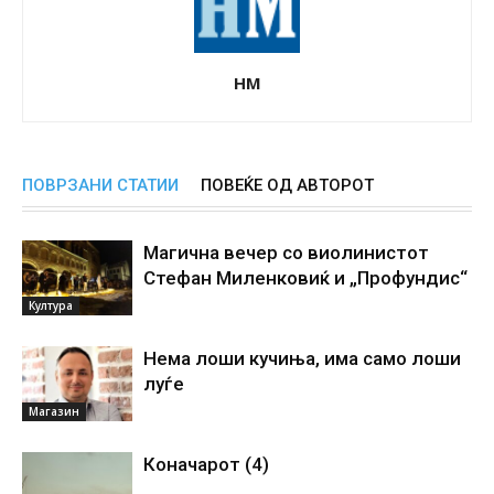
НМ
ПОВРЗАНИ СТАТИИ
ПОВЕЌЕ ОД АВТОРОТ
Магична вечер со виолинистот
Стефан Миленковиќ и „Профундис“
Култура
Нема лоши кучиња, има само лоши
луѓе
Магазин
Коначарот (4)