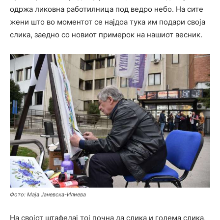
одржа ликовна работилница под ведро небо. На сите
жени што во моментот се најдоа тука им подари своја
слика, заедно со новиот примерок на нашиот весник.
Фото: Маја Јаневска-Илиева
На својот штафелај тој почна да слика и голема слика,