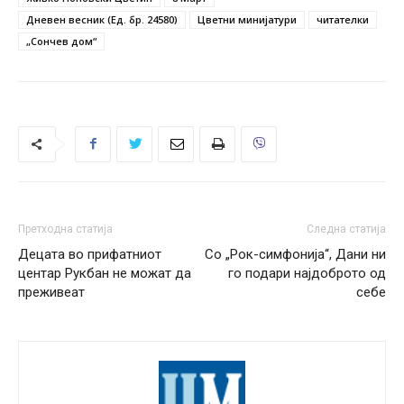
Дневен весник (Ед. бр. 24580)
Цветни минијатури
читателки
„Сончев дом“
Претходна статија
Следна статија
Децата во прифатниот
Со „Рок-симфонија“, Дани ни
центар Рукбан не можат да
го подари најдоброто од
преживеат
себе