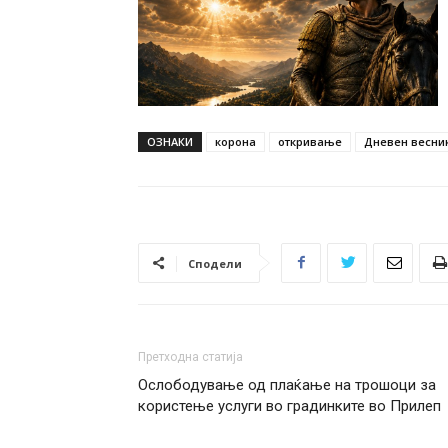
ОЗНАКИ
корона
откривање
Дневен весник 
Сподели
Претходна статија
Ослободување од плаќање на трошоци за
користење услуги во градинките во Прилеп