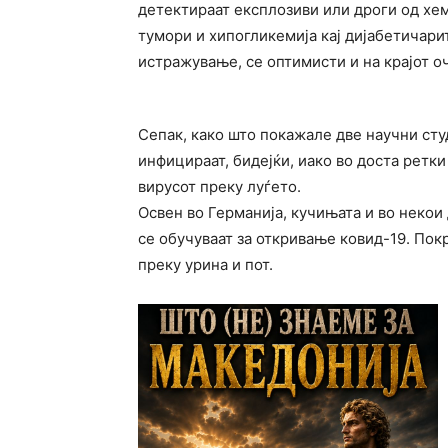
детектираат експлозиви или дроги од хем
тумори и хипогликемија кај дијабетичари
истражување, се оптимисти и на крајот о
Сепак, како што покажале две научни сту
инфицираат, бидејќи, иако во доста ретк
вирусот преку луѓето.
Освен во Германија, кучињата и во некои 
се обучуваат за откривање ковид-19. Покр
преку урина и пот.