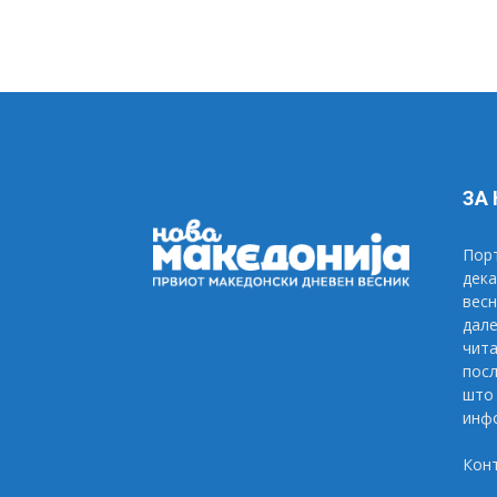
ЗА
Порт
дека
весн
дале
чита
посл
што 
инфо
Кон