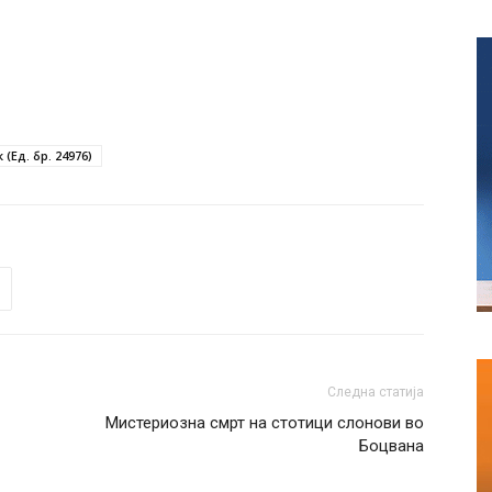
(Ед. бр. 24976)
Следна статија
Мистериозна смрт на стотици слонови во
Боцвана