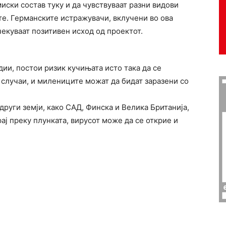
иски состав туку и да чувствуваат разни видови
те. Германските истражувачи, вклучени во ова
чекуваат позитивен исход од проектот.
дии, постои ризик кучињата исто така да се
и случаи, и милениците можат да бидат заразени со
други земји, како САД, Финска и Велика Британија,
ај преку плунката, вирусот може да се открие и