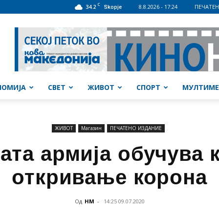
C
34.2
8.8.2026 - 17:24
ПЕЧАТЕН
Skopje
НОМИЈА
СВЕТ
ЖИВОТ
СПОРТ
МУЛТИМЕ
ЖИВОТ
Магазин
ПЕЧАТЕНО ИЗДАНИЕ
ата армија обучува 
откривање корона
Од
НМ
-
14:25 09.07.2020