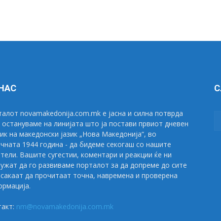
 НАС
С
алот novamakedonija.com.mk е јасна и силна потврда
 остануваме на линијата што ја постави првиот дневен
ик на македонски јазик „Нова Македонија“, во
чната 1944 година - да бидеме секогаш со нашите
тели. Вашите сугестии, коментари и реакции ќе ни
ужат да го развиваме порталот за да допреме до сите
сакаат да прочитаат точна, навремена и проверена
рмација.
такт:
nm@novamakedonija.com.mk