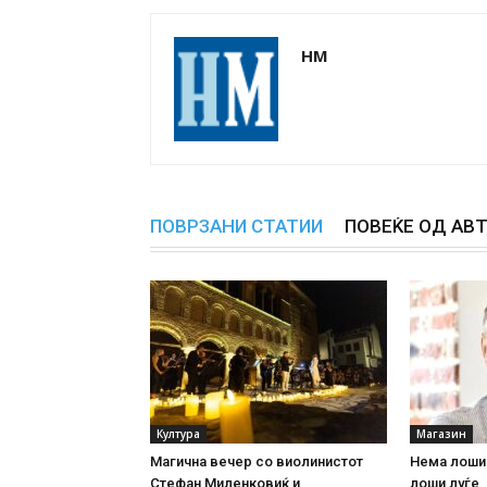
НМ
ПОВРЗАНИ СТАТИИ
ПОВЕЌЕ ОД АВ
Култура
Магазин
Магична вечер со виолинистот
Нема лоши
Стефан Миленковиќ и
лоши луѓе