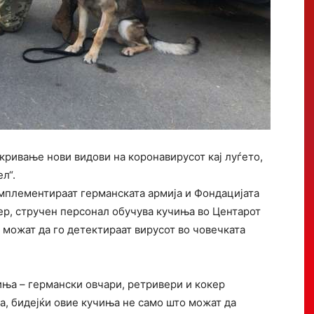
кривање нови видови на коронавирусот кај луѓето,
л“.
имплементираат германската армија и Фондацијата
ер, стручен персонал обучува кучиња во Центарот
а можат да го детектираат вирусот во човечката
иња – германски овчари, ретривери и кокер
ла, бидејќи овие кучиња не само што можат да