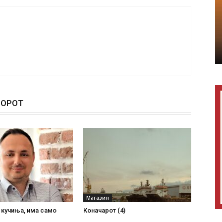
ТОРОТ
Магазин
 кучиња, има само
Коначарот (4)