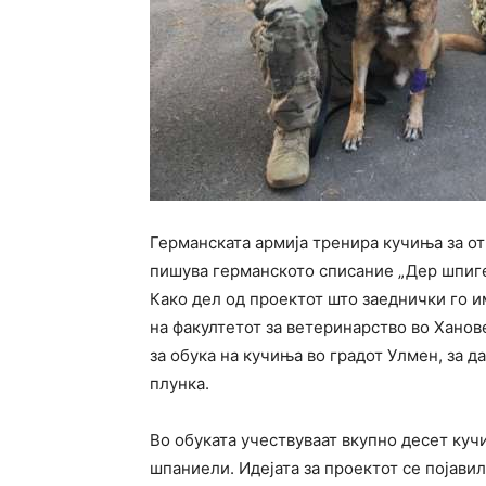
Германската армија тренира кучиња за от
пишува германското списание „Дер шпиге
Како дел од проектот што заеднички го 
на факултетот за ветеринарство во Ханов
за обука на кучиња во градот Улмен, за д
плунка.
Во обуката учествуваат вкупно десет куч
шпаниели. Идејата за проектот се појави