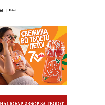
Print