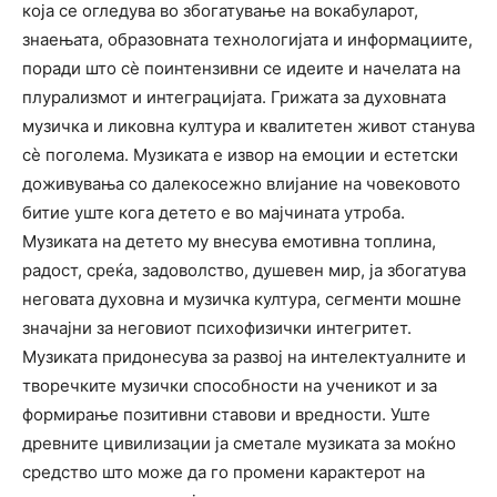
која се огледува во збогатување на вокабуларот,
знаењата, образовната технологијата и информациите,
поради што сѐ поинтензивни се идеите и начелата на
плурализмот и интеграцијата. Грижата за духовната
музичка и ликовна култура и квалитетен живот станува
сѐ поголема. Музиката е извор на емоции и естетски
доживувања со далекосежно влијание на човековото
битие уште кога детето е во мајчината утроба.
Музиката на детето му внесува емотивна топлина,
радост, среќа, задоволство, душевен мир, ја збогатува
неговата духовна и музичка култура, сегменти мошне
значајни за неговиот психофизички интегритет.
Музиката придонесува за развој на интелектуалните и
творечките музички способности на ученикот и за
формирање позитивни ставови и вредности. Уште
древните цивилизации ја сметале музиката за моќно
средство што може да го промени карактерот на