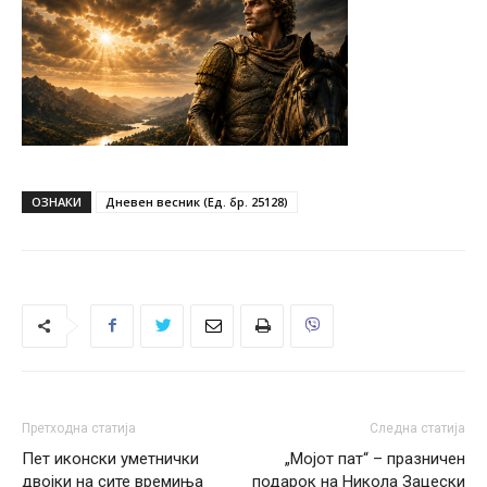
ОЗНАКИ
Дневен весник (Ед. бр. 25128)
Претходна статија
Следна статија
Пет иконски уметнички
„Мојот пат“ – празничен
двојки на сите времиња
подарок на Никола Зацески