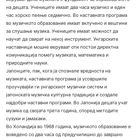
на децата. Учениците имаат два часа музичко и еден
час хорско пеење седмично. Во наставната програма
во музичкото образование имаат вклучено и вештини
за слушање музика. Учениците имаат можност да
научат да свират на некој инструмент. Унгарските
наставници мошне веруваат оти постои директна
комуникација помеѓу музиката, математика и
природните науки.
Јапонците, пак, кога ја спознале вредноста на
музиката, наставната програма ја усовршиле
проучувајќи ги унгарскиот музички систем и
јапонската музичка културна традиција и создале
најдобри наставни програми. Во Јапонија децата учат
музика од својата трета година, според методите
сузуки и јамахаки.
Во Холандија во 1968 година, музичкото образование е
воведено со два часа од предучилишно до завршно