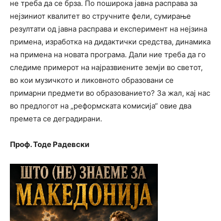
не треба да се брза. По поширока јавна расправа за
нејзиниот квалитет во стручните фели, сумирање
резултати од јавна расправа и експеримент на нејзина
примена, изработка на дидактички средства, динамика
на примена на новата програма. Дали ние треба да го
следиме примерот на најразвиените земји во светот,
во кои музичкото и ликовното образовани се
примарни предмети во образованието? За жал, кај нас
во предлогот на „реформската комисија“ овие два
премета се деградирани.
Проф. Тоде Радевски