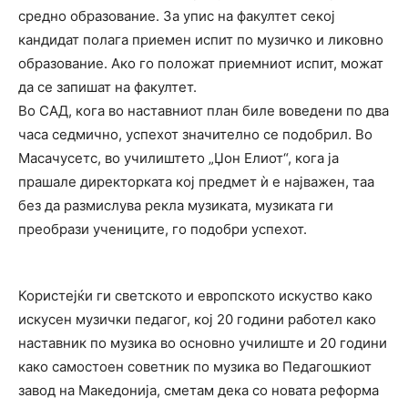
средно образование. За упис на факултет секој
кандидат полага приемен испит по музичко и ликовно
образование. Ако го положат приемниот испит, можат
да се запишат на факултет.
Во САД, кога во наставниот план биле воведени по два
часа седмично, успехот значително се подобрил. Во
Масачусетс, во училиштето „Џон Елиот“, кога ја
прашале директорката кој предмет ѝ е најважен, таа
без да размислува рекла музиката, музиката ги
преобрази учениците, го подобри успехот.
Користејќи ги светското и европското искуство како
искусен музички педагог, кој 20 години работел како
наставник по музика во основно училиште и 20 години
како самостоен советник по музика во Педагошкиот
завод на Македонија, сметам дека со новата реформа