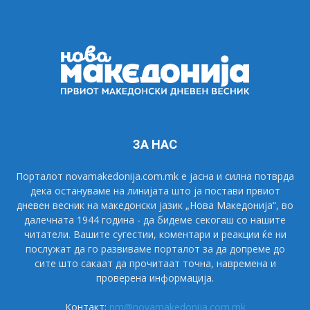
ЗА НАС
Порталот novamakedonija.com.mk е јасна и силна потврда
дека остануваме на линијата што ја постави првиот
дневен весник на македонски јазик „Нова Македонија“, во
далечната 1944 година - да бидеме секогаш со нашите
читатели. Вашите сугестии, коментари и реакции ќе ни
послужат да го развиваме порталот за да допреме до
сите што сакаат да прочитаат точна, навремена и
проверена информација.
Контакт:
nm@novamakedonija.com.mk