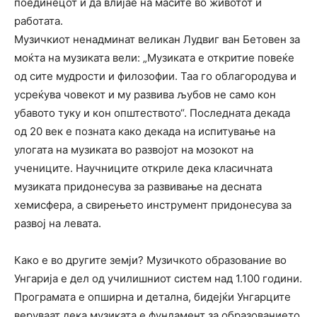
поединецот и да влијае на масите во животот и
работата.
Музичкиот ненадминат великан Лудвиг ван Бетовен за
моќта на музиката вели: „Музиката е откритие повеќе
од сите мудрости и филозофии. Таа го облагородува и
усреќува човекот и му развива љубов не само кон
убавото туку и кон општеството“. Последната декада
од 20 век е позната како декада на испитување на
улогата на музиката во развојот на мозокот на
учениците. Научниците откриле дека класичната
музиката придонесува за развивање на десната
хемисфера, а свирењето инструмент придонесува за
развој на левата.
Како е во другите земји? Музичкото образование во
Унгарија е дел од училишниот систем над 1.100 години.
Програмата е опширна и детална, бидејќи Унгарците
веруваат дека музиката е фундамент за образованието