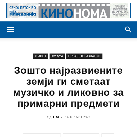
ЖИВОТ
Култура
ПЕЧАТЕНО ИЗДАНИЕ
Зoшто најразвиените
земји ги сметаат
музичко и ликовно за
примарни предмети
Од
НМ
-
14:16 16.01.2021