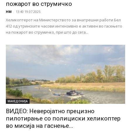
пожарот во струмичко
НМ
-
13:40 19.07.2025
Хеликоптерот на Министерството за внатрешни работи Бел
412 од утринските часови интензивно е активен во гасењето
на пожарот во струмичко, при што до сега...
МАКЕДОНИЈА
ВИДЕО: Неверојатно прецизно
пилотирање со полициски хеликоптер
во мисија на гаснење...