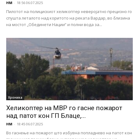
НМ
-
18:56 06.07.2025
Пилотот на полицискиот хеликоптер неверојатно прецизно го
спушта леталото над коритото нa реката Вардар, во близина
на мостот „Обединети Нации“ и полни вода за...
Хроника
Хеликоптер на МВР го гасне пожарот
над патот кон ГП Блаце,...
НМ
-
18:45 06.07.2025
Во гаснење на пожарот што избувна попладнево на патот кон