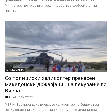
граничниот премин Блаце интервенира хеликоптер на
Министерството за внатрешни работи, а сообраќајот на
патот...
МАКЕДОНИЈА
Со полициски хеликоптер пренесен
македонски државјанин на лекување во
Виена
НМ
-
09:10 29.07.2024
МВР информира дека вчера, со хеликоптер на Одделот за
воздухопловни единици на МВР, опремен со медицинска