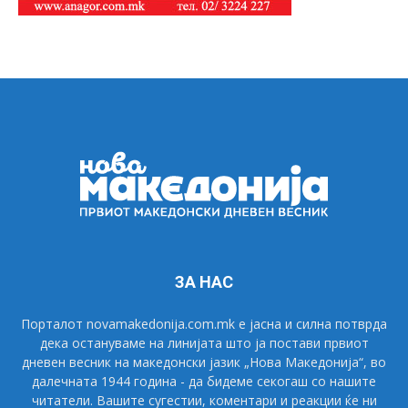
ЗА НАС
Порталот novamakedonija.com.mk е јасна и силна потврда
дека остануваме на линијата што ја постави првиот
дневен весник на македонски јазик „Нова Македонија“, во
далечната 1944 година - да бидеме секогаш со нашите
читатели. Вашите сугестии, коментари и реакции ќе ни