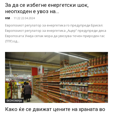
За да се избегне енергетски шок,
неопходен е увоз на...
НМ
-
11:22 22.04.2024
Европскиот регулатор за енергетика го предупреди Брисел:
Европскиот регулатор за енергетика „Ацер“ предупреди дека
Европската Унија сепак мора да увезува течен природен гас
(ТПГ) од...
ЕКОНОМИЈА
Како ќе се движат цените на храната во