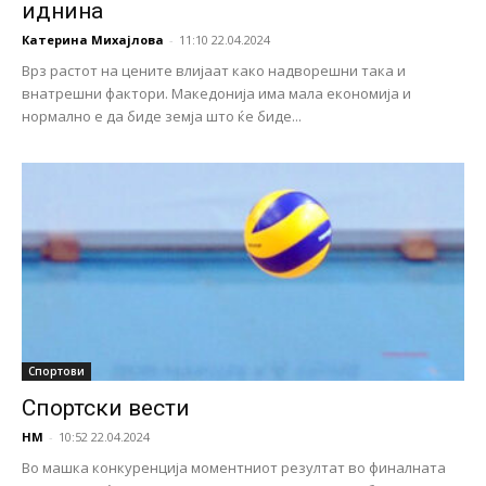
иднина
Катерина Михајлова
-
11:10 22.04.2024
Врз растот на цените влијаат како надворешни така и
внатрешни фактори. Македонија има мала економија и
нормално е да биде земја што ќе биде...
Спортови
Спортски вести
НМ
-
10:52 22.04.2024
Во машка конкуренција моментниот резултат во финалната