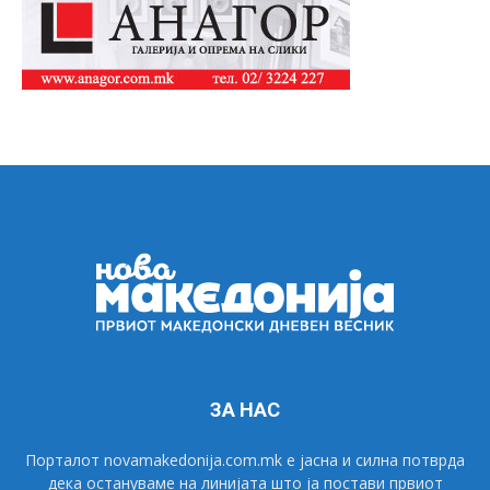
ЗА НАС
Порталот novamakedonija.com.mk е јасна и силна потврда
дека остануваме на линијата што ја постави првиот