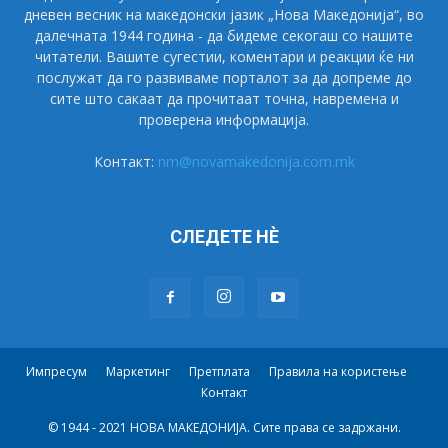
дневен весник на македонски јазик „Нова Македонија“, во
далечната 1944 година - да бидеме секогаш со нашите
читатели. Вашите сугестии, коментари и реакции ќе ни
послужат да го развиваме порталот за да допреме до
сите што сакаат да прочитаат точна, навремена и
проверена информација.
Контакт:
nm@novamakedonija.com.mk
СЛЕДЕТЕ НÈ
Импресум
Маркетинг
Претплата
Правила на користење
Контакт
© 1944 - 2021 НОВА МАКЕДОНИЈА. Сите права се задржани.