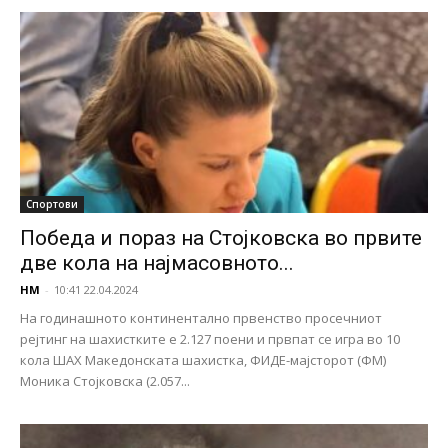
Спортови
Победа и пораз на Стојковска во првите
две кола на најмасовното...
НМ
-
10:41 22.04.2024
На годинашното континентално првенство просечниот
рејтинг на шахистките е 2.127 поени и првпат се игра во 10
кола ШАХ Македонската шахистка, ФИДЕ-мајсторот (ФМ)
Моника Стојковска (2.057...