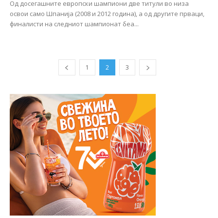
Од досегашните европски шампиони две титули во низа
освои само Шпанија (2008 и 2012 година), а од другите прваци,
финалисти на следниот шампионат беа...
1
2
3