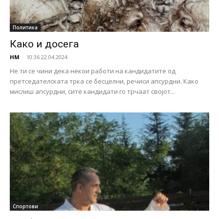
Политика
Како и досега
НМ
-
10:36 22.04.2024
Не ти се чини дека некои работи на кандидатите од
претседателската трка се бесцелни, речиси апсурдни. Како
мислиш апсурдни, сите кандидати го трчаат својот...
Спортови