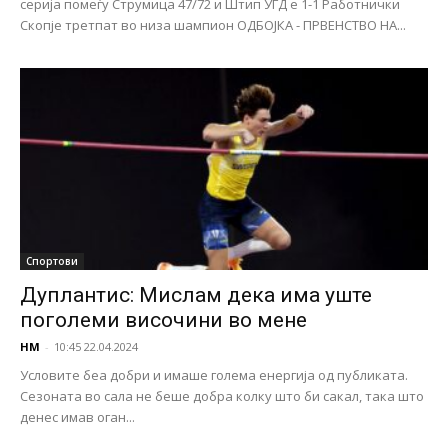
серија помеѓу Струмица 47/72 и Штип УГД е 1-1 Работнички
Скопје третпат во низа шампион ОДБОЈКА - ПРВЕНСТВО НА...
Спортови
Дуплантис: Мислам дека има уште
поголеми височини во мене
НМ
-
10:45 22.04.2024
Условите беа добри и имаше голема енергија од публиката.
Сезоната во сала не беше добра колку што би сакал, така што
денес имав оган...