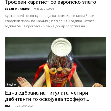
Трофеен каратист со европско злато
Зоран Михајлов
-
10:33 22.04.2024
Куртановиќ во конкуренција на помлади сениори беше
европски првак во Кардиф (Велс) во 1993 година. Истата
година беше прогласен и за најдобар спортист на...
Фудбал
Една одбрана на титулата, четири
дебитанти го освојуваа трофејот…
НМ
-
10:28 22.04.2024