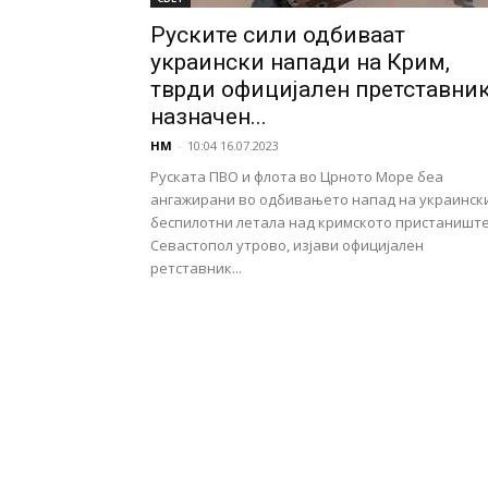
Руските сили одбиваат
украински напади на Крим,
тврди официјален претставни
назначен...
НМ
-
10:04 16.07.2023
Руската ПВО и флота во Црното Море беа
ангажирани во одбивањето напад на украинск
беспилотни летала над кримското пристаништ
Севастопол утрово, изјави официјален
ретставник...