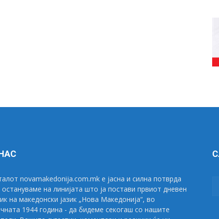
 НАС
С
алот novamakedonija.com.mk е јасна и силна потврда
 остануваме на линијата што ја постави првиот дневен
ик на македонски јазик „Нова Македонија“, во
чната 1944 година - да бидеме секогаш со нашите