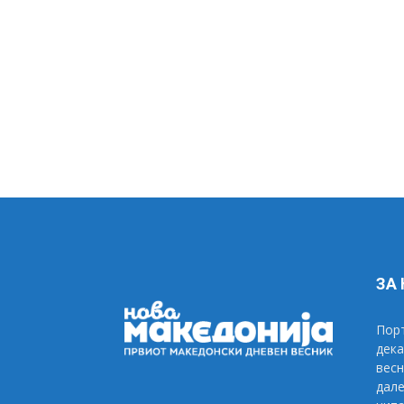
ЗА
Порт
дека
весн
дале