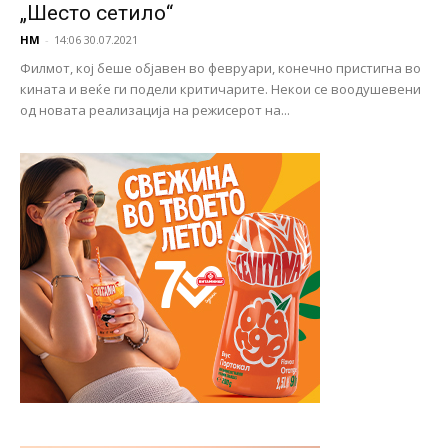
„Шесто сетило“
НМ
-
14:06 30.07.2021
Филмот, кој беше објавен во февруари, конечно пристигна во
кината и веќе ги подели критичарите. Некои се воодушевени
од новата реализација на режисерот на...