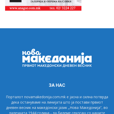
ЗА НАС
Порталот novamakedonija.com.mk е јасна и силна потврда
дека остануваме на линијата што ја постави првиот
дневен весник на македонски јазик „Нова Македонија“, во
далечната 1944 година - да бидеме секогаш со нашите