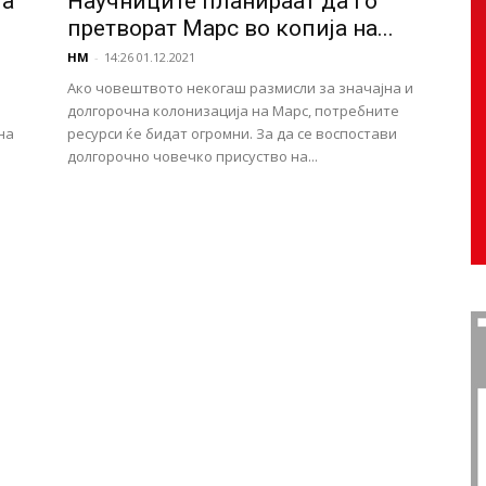
та
Научниците планираат да го
претворат Марс во копија на...
НМ
-
14:26 01.12.2021
Ако човештвото некогаш размисли за значајна и
долгорочна колонизација на Марс, потребните
на
ресурси ќе бидат огромни. За да се воспостави
долгорочно човечко присуство на...