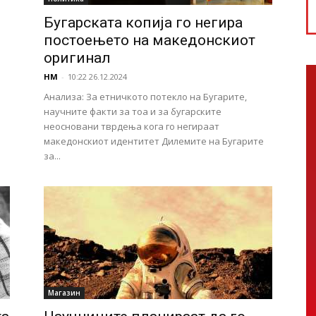
Бугарската копија го негира
постоењето на македонскиот
оригинал
НМ
-
10:22 26.12.2024
Анализа: За етничкото потекло на Бугарите,
научните факти за тоа и за бугарските
неосновани тврдења кога го негираат
македонскиот идентитет Дилемите на Бугарите
за...
Магазин