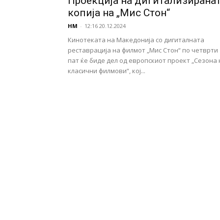
Проекција на дигитализирана
копија на „Мис Стон“
НМ
-
12:16 20.12.2024
Кинотеката на Македонија со дигиталната
реставрација на филмот „Мис Стон“ по четврти
пат ќе биде дел од европскиот проект „Сезона 
класични филмови“, кој...