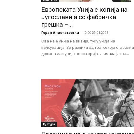
Европската Унија е копија на
Југославија со фабричка
грешка –...
Горан Анастасовски
-
10:00 29.01.2026
Ова не е унија на визија, туку унија на
калкулација. За разлика од тоа, секоја стабилна
држава или унија во историјата имала јасна...
Култура