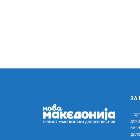
ЗА
Порт
дека
весн
дале