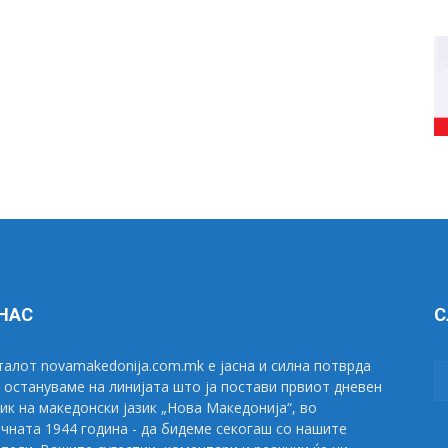
 НАС
С
алот novamakedonija.com.mk е јасна и силна потврда
 остануваме на линијата што ја постави првиот дневен
ик на македонски јазик „Нова Македонија“, во
чната 1944 година - да бидеме секогаш со нашите