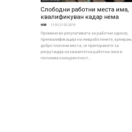
Слободни работни места има,
квалификуван кадар нема
НМ
-
11:05 21.03.2019
Промени во регулативата за работни односи,
преквалификација на невра­ботените, креирањ
добро пла­тени места, се препораките за
регрутација на квалитетна работна сила и
поголема конкурентност...