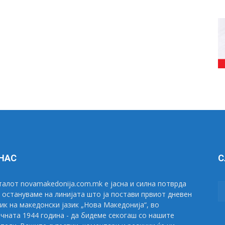
 НАС
С
алот novamakedonija.com.mk е јасна и силна потврда
 остануваме на линијата што ја постави првиот дневен
ик на македонски јазик „Нова Македонија“, во
чната 1944 година - да бидеме секогаш со нашите