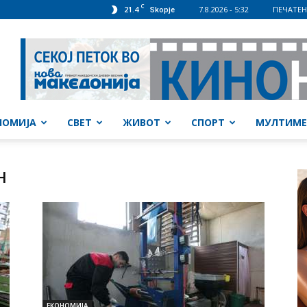
C
21.4
7.8.2026 - 5:32
ПЕЧАТЕН
Skopje
НОМИЈА
СВЕТ
ЖИВОТ
СПОРТ
МУЛТИМЕ
н
ЕКОНОМИЈА