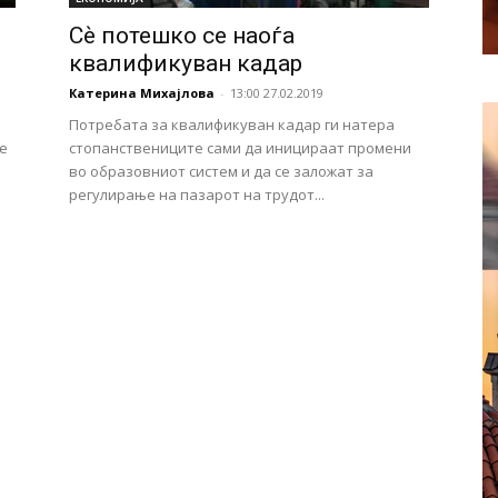
Сѐ потешко се наоѓа
квалификуван кадар
Катерина Михајлова
-
13:00 27.02.2019
Потребата за квалификуван кадар ги натера
е
стопанствениците сами да иницираат промени
во образовниот систем и да се заложат за
регулирање на пазарот на трудот...