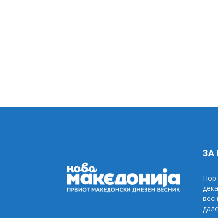
ЗА
Порт
дека
весн
дале