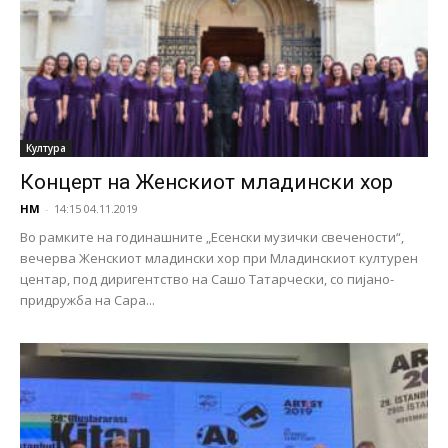
Култура
Концерт на Женскиот младински хор
НМ
-
14:15 04.11.2019
Во рамките на годинашните „Есенски музички свечености“,
вечерва Женскиот младински хор при Младинскиот културен
центар, под диригентство на Сашо Татарчески, со пијано-
придружба на Сара...