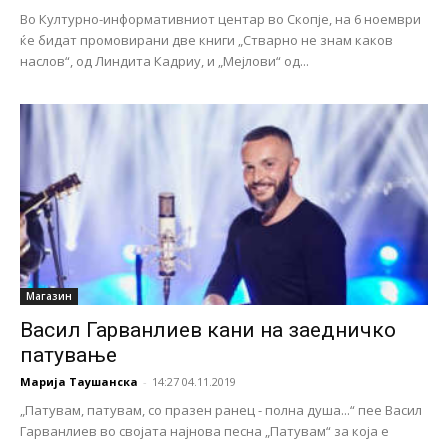
Во Културно-информативниот центар во Скопје, на 6 ноември
ќе бидат промовирани две книги „Стварно не знам каков
наслов“, од Линдита Кадриу, и „Мејлови“ од...
Магазин
Васил Гарванлиев кани на заедничко
патување
Марија Таушанска
-
14:27 04.11.2019
„Патувам, патувам, со празен ранец - полна душа...“ пее Васил
Гарванлиев во својата најнова песна „Патувам“ за која е