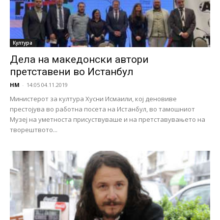
Култура
Дела на македонски автори
претставени во Истанбул
НМ
-
14:05 04.11.2019
Министерот за култура Хусни Исмаили, кој деновиве
престојува во работна посета на Истанбул, во тамошниот
Музеј на уметноста присуствуваше и на претставувањето на
творештвото...