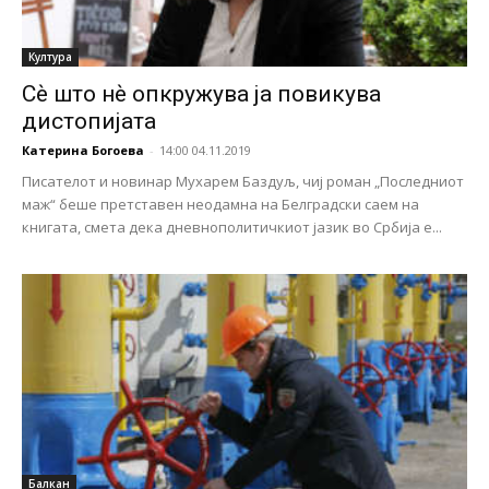
Култура
Сѐ што нѐ опкружува ја повикува
дистопијата
Катерина Богоева
-
14:00 04.11.2019
Писателот и новинар Мухарем Баздуљ, чиј роман „Последниот
маж“ беше претставен неодамна на Белградски саем на
книгата, смета дека дневнополитичкиот јазик во Србија е...
Балкан