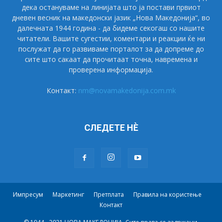
дека остануваме на линијата што ја постави првиот
дневен весник на македонски јазик „Нова Македонија“, во
далечната 1944 година - да бидеме секогаш со нашите
читатели. Вашите сугестии, коментари и реакции ќе ни
послужат да го развиваме порталот за да допреме до
сите што сакаат да прочитаат точна, навремена и
проверена информација.
Контакт:
nm@novamakedonija.com.mk
СЛЕДЕТЕ НÈ
Импресум
Маркетинг
Претплата
Правила на користење
Контакт