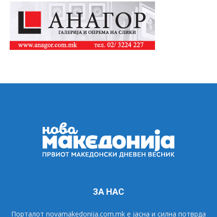
ЗА НАС
Порталот novamakedonija.com.mk е јасна и силна потврда