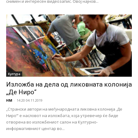
снимен и интересен видеозапис. Овој најнов...
Култура
Изложбa на дела од ликовната колонија
„Де Ниро“
НМ
-
14:20 04.11.2019
„Странски автори на меѓународната ликовна колонија ‚Де
Ниро‘“ е насловот на изложбата, која утревечер ќе биде
отворена во изложбениот салон на Културно-
информативниот центар во...