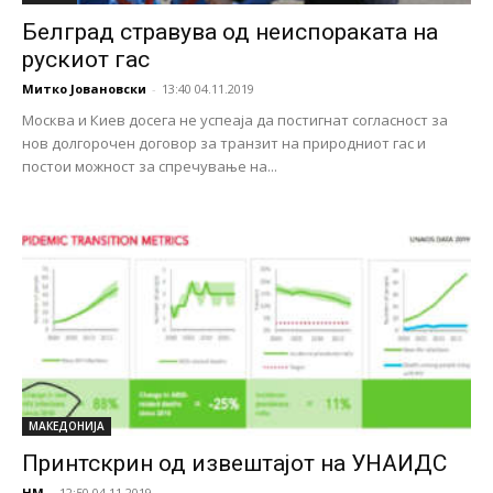
Белград стравува од неиспораката на
рускиот гас
Митко Јовановски
-
13:40 04.11.2019
Москва и Киев досега не успеаја да постигнат согласност за
нов долгорочен договор за транзит на природниот гас и
постои можност за спречување на...
МАКЕДОНИЈА
Принтскрин од извештајот на УНАИДС
НМ
-
12:50 04.11.2019