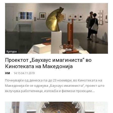
Култура
Проектот „Баухаус имагиниста“ во
Кинотеката на Македонија
НМ
-
14:15 04.11.2019
Почнувајќи од денеска па до 23 ноември, во Кинотеката на
Македонија ќе се одржува „Баухаус имагиниста“, проект што
вклучува работилници, изложба и филмски проекции....