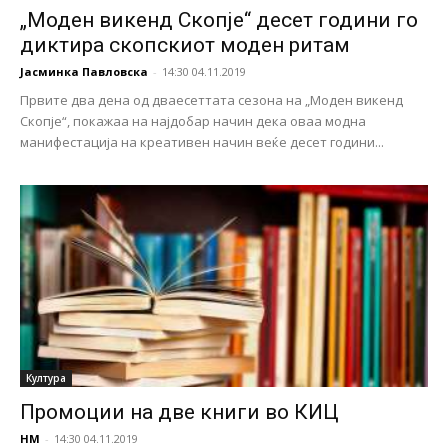
„Моден викенд Скопје“ десет години го
диктира скопскиот моден ритам
Јасминка Павловска
-
14:30 04.11.2019
Првите два дена од дваесеттата сезона на „Моден викенд
Скопје“, покажаа на најдобар начин дека оваа модна
манифестација на креативен начин веќе десет години...
Култура
Промоции на две книги во КИЦ
НМ
-
14:30 04.11.2019