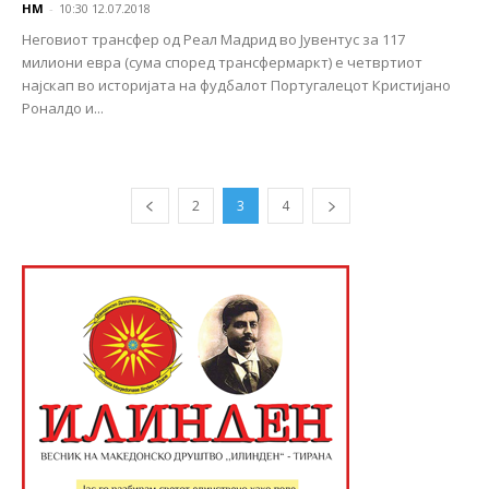
НМ
-
10:30 12.07.2018
Неговиот трансфер од Реал Мадрид во Јувентус за 117
милиони евра (сума според трансфермаркт) е четвртиот
најскап во историјата на фудбалот Португалецот Кристијано
Роналдо и...
2
3
4