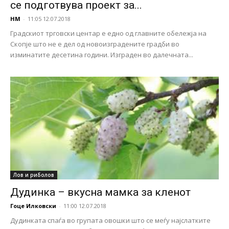
се подготвува проект за...
НМ
-
11:05 12.07.2018
Градскиот трговски центар е едно од главните обележја на
Скопје што не е дел од новоизградените градби во
изминатите десетина години. Изграден во далечната...
Лов и риболов
Дудинка – вкусна мамка за кленот
Гоце Илковски
-
11:00 12.07.2018
Дудинката спаѓа во групата овошки што се меѓу најслатките