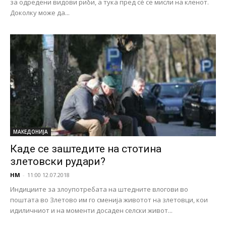
за одредени видови риби, а тука пред сѐ се мисли на кленот.
Доколку може да...
МАКЕДОНИЈА
Каде се заштедите на стотина
злетовски рудари?
НМ
-
11:00 12.07.2018
Индициите за злоупотребата на штедните влогови во
поштата во Злетово им го сменија животот на злетовци, кои
идиличниот и на моменти досаден селски живот...