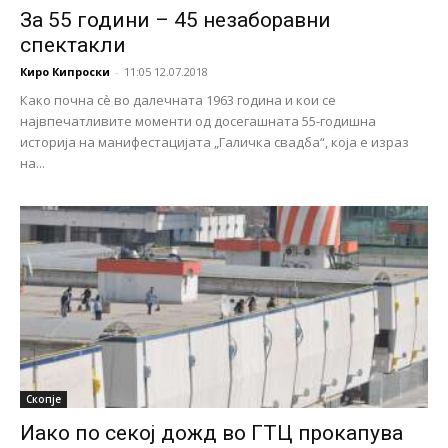
За 55 години – 45 незаборавни
спектакли
Киро Кипроски
-
11:05 12.07.2018
Како почна сѐ во далечната 1963 година и кои се
највпечатливите моменти од досегашната 55-годишна
историја на манифестацијата „Галичка свадба“, која е израз
на...
Скопје
Иако по секој дожд во ГТЦ прокапува