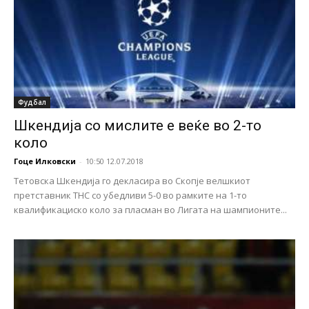
Фудбал
Шкендија со мислите е веќе во 2-то
коло
Гоце Илковски
-
10:50 12.07.2018
Тетовска Шкендија го декласира во Скопје велшкиот
претставник ТНС со убедливи 5-0 во рамките на 1-то
квалификациско коло за пласман во Лигата на шампионите...