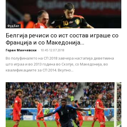
Фудбал
Белгија речиси со ист состав играше со
Франција и со Македонија...
Горан Манчевски
-
10:45 12.07.2018
Во полуфиналето на СП 2018 завчера настапија деветмина
што играа и во 2013 година во Скопје, со Македонија, во
квалификациите за СП 2014. Вкупно...