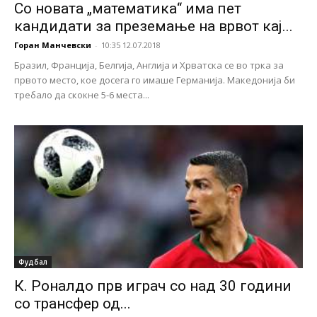
Со новата „математика“ има пет
кандидати за преземање на врвот кај...
Горан Манчевски
-
10:35 12.07.2018
Бразил, Франција, Белгија, Англија и Хрватска се во трка за
првото место, кое досега го имаше Германија. Македонија би
требало да скокне 5-6 места...
Фудбал
К. Роналдо прв играч со над 30 години
со трансфер од...