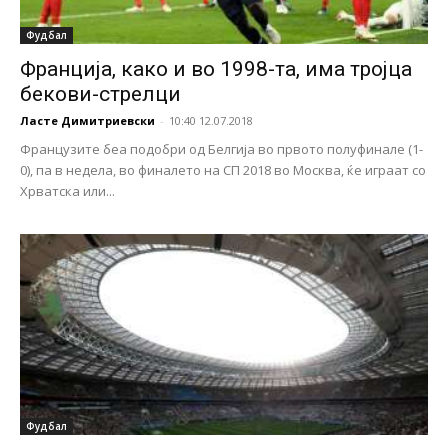
Фудбал
Франција, како и во 1998-та, има тројца
бекови-стрелци
Ласте Димитриевски
-
10:40 12.07.2018
Французите беа подобри од Белгија во првото полуфинале (1-
0), па в недела, во финалето на СП 2018 во Москва, ќе играат со
Хрватска или...
Фудбал