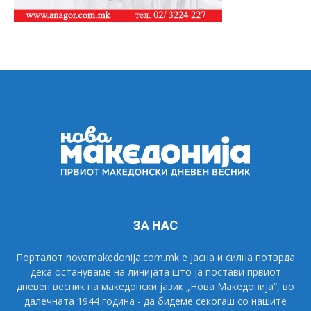
ЗА НАС
Порталот novamakedonija.com.mk е јасна и силна потврда
дека остануваме на линијата што ја постави првиот
дневен весник на македонски јазик „Нова Македонија“, во
далечната 1944 година - да бидеме секогаш со нашите