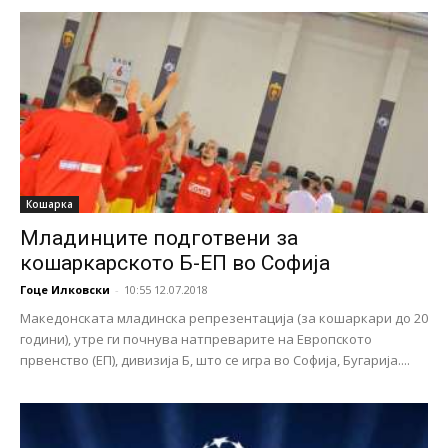
Кошарка
Младинците подготвени за
кошаркарското Б-ЕП во Софија
Гоце Илковски
-
10:55 12.07.2018
Македонската младинска репрезентација (за кошаркари до 20
години), утре ги почнува натпреварите на Европското
првенство (ЕП), дивизија Б, што се игра во Софија, Бугарија....