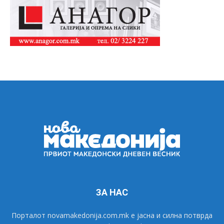
ЗА НАС
Порталот novamakedonija.com.mk е јасна и силна потврда