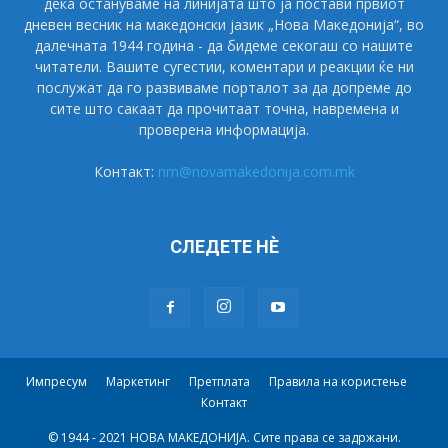
дека остануваме на линијата што ја постави првиот
дневен весник на македонски јазик „Нова Македонија“, во
далечната 1944 година - да бидеме секогаш со нашите
читатели. Вашите сугестии, коментари и реакции ќе ни
послужат да го развиваме порталот за да допреме до
сите што сакаат да прочитаат точна, навремена и
проверена информација.
Контакт:
nm@novamakedonija.com.mk
СЛЕДЕТЕ НÈ
Импресум
Маркетинг
Претплата
Правила на користење
Контакт
© 1944 - 2021 НОВА МАКЕДОНИЈА. Сите права се задржани.