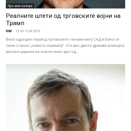
Про или контра
Реалните штети од трговските војни на
Трамп
НМ
-
12:45 15.08.2019
Веќе одреден период трговските тензии меѓу САД и Кина се
чини станаа „новата нормала“. Откако двете држави воведоа
високи царини на значителен дел од...