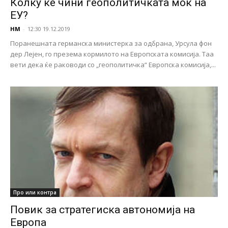
Колку ќе чини геополитичката моќ на
ЕУ?
НМ
-
12:30 19.12.2019
Поранешната германска министерка за одбрана, Урсула фон
дер Лејен, го презема кормилото на Европската комисија. Таа
вети дека ќе раководи со „геополитичка“ Европска комисија,...
Про или контра
Повик за стратегиска автономија на
Европа