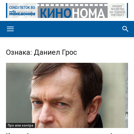
Ознака: Даниел Грос
Про или контра