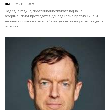
НМ
-
12:45 14.11.2019
Над една година, протекционистичката војна на
американскиот претседател Доналд Трамп против Кина, и
неговата поширока употреба на царините на увозот за да ги
оствари...