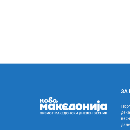
ЗА
Порт
дека
весн
дале