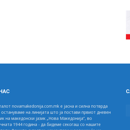
 НАС
С
алот novamakedonija.com.mk е јасна и силна потврда
 остануваме на линијата што ја постави првиот дневен
ик на македонски јазик „Нова Македонија“, во
чната 1944 година - да бидеме секогаш со нашите