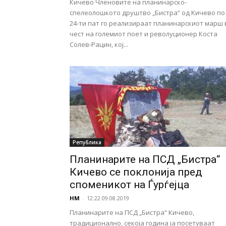
Кичево Членовите на планинарско-
спелеолошкото друштво „Бистра“ од Кичево по
24-ти пат го реализираат планинарскиот марш 
чест на големиот поет и револуционер Коста
Солев-Рацин, кој...
Република
Планинарите на ПСД „Бистра“
Кичево се поклонија пред
споменикот на Ѓурѓејца
НМ
-
12:22 09.08.2019
Планинарите на ПСД „Бистра“ Кичево,
традиционално, секоја година ја посетуваат