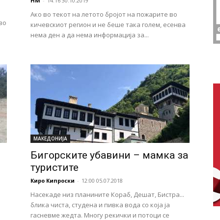
НМ
-
14:16 30.10.2019
Ако во текот на летото бројот на пожарите во
во
кичевскиот регион и не беше така голем, есенва
нема ден а да нема информација за...
МАКЕДОНИЈА
Бигорските убавини – мамка за
туристите
Киро Кипроски
-
12:00 05.07.2018
Насекаде низ планините Кораб, Дешат, Бистра...
блика чиста, студена и пивка вода со која ја
гасневме жедта. Многу рекички и потоци се