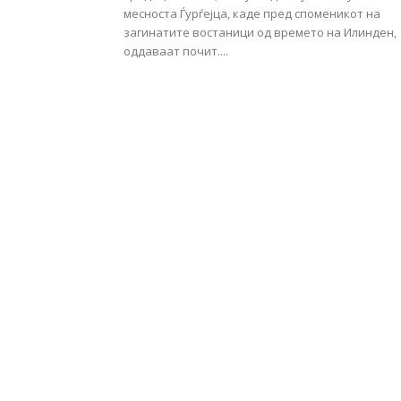
месноста Ѓурѓејца, каде пред споменикот на
загинатите востаници од времето на Илинден,
оддаваат почит....