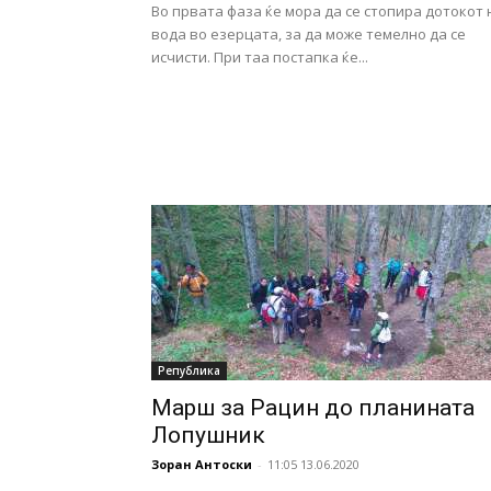
Во првата фаза ќе мора да се стопира дотокот 
вода во езерцата, за да може темелно да се
исчисти. При таа постапка ќе...
Република
Марш за Рацин до планината
Лопушник
Зоран Антоски
-
11:05 13.06.2020