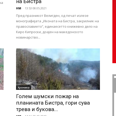
на Бистра
на
НМ
-
13:53 08.05.2021
Пред празникот Велигден, од печат излезе
монографијата „Иконата на Бистра, закрилник на
православието“, единаесетто книжевно дело на
Киро Кипроски, доајен на македонското
новинарство...
Хроника
Голем шумски пожар на
планината Бистра, гори сува
трева и букова...