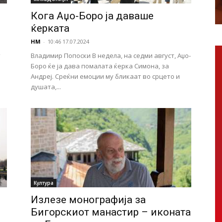
Кога Аџо-Боро ја даваше
ќерката
НМ
-
10:46 17.07.2024
т
Владимир Попоски В недела, на седми август, Аџо-
Боро ќе ја дава помалата ќерка Симона, за
Андреј. Среќни емоции му бликаат во срцето и
душата,...
Култура
Излезе монографија за
Бигорскиот манастир – иконата