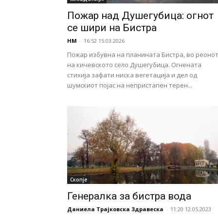
Пожар над Душегубица: огнот
се шири на Бистра
НМ
-
16:52 15.03.2026
Пожар избувна на планината Бистра, во реоно
на кичевското село Душегубица. Огнената
стихија зафати ниска вегетација и дел од
шумскиот појас на непристапен терен...
Скопје
Генералка за бистра вода
Даниела Трајковска Здравеска
-
11:20 12.05.2023