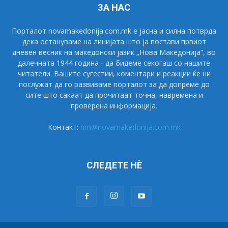
ЗА НАС
Порталот novamakedonija.com.mk е јасна и силна потврда
дека остануваме на линијата што ја постави првиот
дневен весник на македонски јазик „Нова Македонија“, во
далечната 1944 година - да бидеме секогаш со нашите
читатели. Вашите сугестии, коментари и реакции ќе ни
послужат да го развиваме порталот за да допреме до
сите што сакаат да прочитаат точна, навремена и
проверена информација.
Контакт:
nm@novamakedonija.com.mk
СЛЕДЕТЕ НÈ