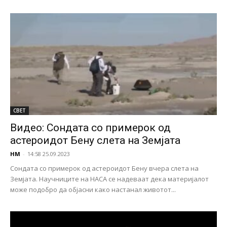
СВЕТ
Видео: Сондата со примерок од
астероидот Бену слета на Земјата
НМ
-
14:58 25.09.2023
Сондата со примерок од астероидот Бену вчера слета на
Земјата. Научниците на НАСА се надеваат дека материјалот
може подобро да објасни како настанал животот...