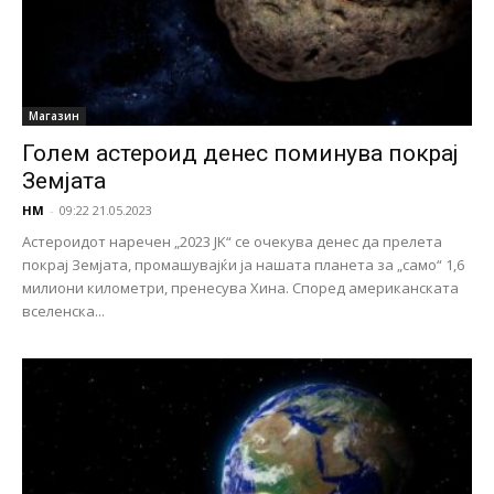
Магазин
Голем астероид денес поминува покрај
Земјата
НМ
-
09:22 21.05.2023
Астероидот наречен „2023 JK“ се очекува денес да прелета
покрај Земјата, промашувајќи ја нашата планета за „само“ 1,6
милиони километри, пренесува Хина. Според американската
вселенска...