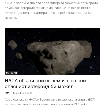
Кина ја започна својата прва мисија за собирање примероци
од близок астероид со ноќно лансирање на вселенското
летало „Тјанвен-2“. Лансирањето на роботската сонда би
можело...
Магазин
НАСА објави кои се земјите во кои
опасниот астероид би можел...
НМ
-
13:25 17.02.2025
Американската НАСА и Европската вселенска агенција (ЕСА)
активно го следат движењето на астероидот YR4, кој е