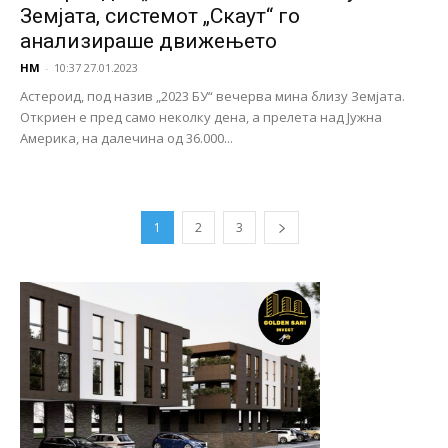
Земјата, системот „Скаут“ го
анализираше движењето
НМ
-
10:37 27.01.2023
Астероид, под назив „2023 БУ“ вечерва мина близу Земјата.
Откриен е пред само неколку дена, а прелета над Јужна
Америка, на далечина од 36.000...
1
2
3