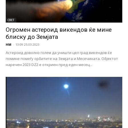
СВЕТ
Огромен астероид викендов ќе мине
блиску до Земјата
НМ
-
13:09 25.03.2023
Астероид доволно голем да уништи цел град викендов ќе
помине помеѓу орбитите на Земјата и Месечината. Објектот
наречен 2023 DZ2 е откриен пред еден месец...