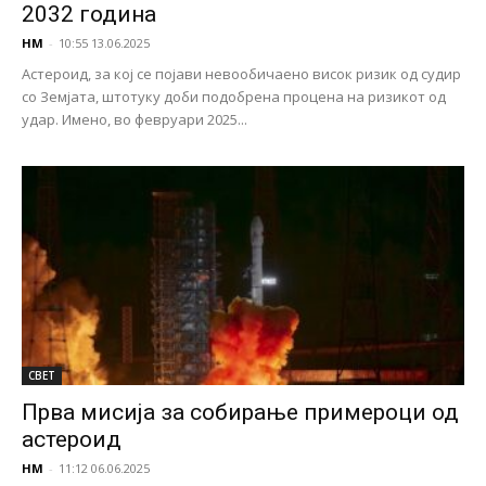
2032 година
НМ
-
10:55 13.06.2025
Астероид, за кој се појави невообичаено висок ризик од судир
со Земјата, штотуку доби подобрена процена на ризикот од
удар. Имено, во февруари 2025...
СВЕТ
Прва мисија за собирање примероци од
астероид
НМ
-
11:12 06.06.2025