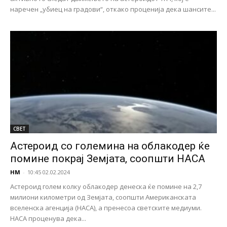
наречен „убиец на градови“, откако проценија дека шансите...
СВЕТ
Астероид со големина на облакодер ќе
помине покрај Земјата, соопшти НАСА
НМ
-
10:45 02.02.2024
Астероид голем колку облакодер денеска ќе помине на 2,7
милиони километри од Земјата, соопшти Американската
вселенска агенција (НАСА), а пренесоа светските медиуми.
НАСА проценува дека...