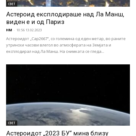
СВЕТ
Астероид експлодираше над Ла Манш,
виден е и од Париз
НМ
-
10:56 13.02.2023
Астероидот „Сар2667“, со големина од еден метар, во раните
утрински часови влегол во атмосферата на Земјата и
експлодирал над Ла Манш. На снимката се гледа...
СВЕТ
Астероидот „2023 БУ“ мина близу